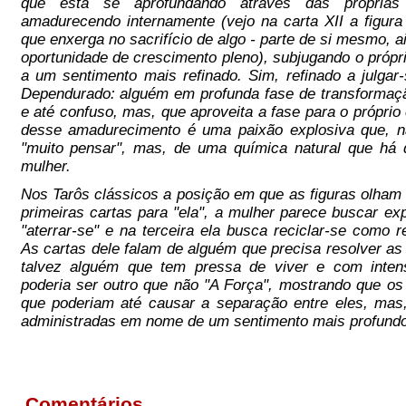
que está se aprofundando através das próprias
amadurecendo internamente (vejo na carta XII a figur
que enxerga no sacrifício de algo - parte de si mesmo, a
oportunidade de crescimento pleno), subjugando o própr
a um sentimento mais refinado. Sim, refinado a julgar
Dependurado: alguém em profunda fase de transformaçã
e até confuso, mas, que aproveita a fase para o próprio
desse amadurecimento é uma paixão explosiva que, n
"muito pensar", mas, de uma química natural que h
mulher.
Nos Tarôs clássicos a posição em que as figuras olham
primeiras cartas para "ela", a mulher parece buscar e
"aterrar-se" e na terceira ela busca reciclar-se como 
As cartas dele falam de alguém que precisa resolver as 
talvez alguém que tem pressa de viver e com intens
poderia ser outro que não "A Força", mostrando que os
que poderiam até causar a separação entre eles, mas
administradas em nome de um sentimento mais profundo
Comentários