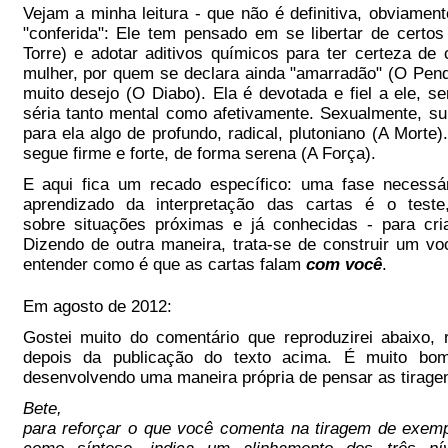
Vejam a minha leitura - que não é definitiva, obviamen
"conferida": Ele tem pensado em se libertar de certos
Torre) e adotar aditivos químicos para ter certeza de
mulher, por quem se declara ainda "amarradão" (O Pen
muito desejo (O Diabo). Ela é devotada e fiel a ele, s
séria tanto mental como afetivamente. Sexualmente, su
para ela algo de profundo, radical, plutoniano (A Morte)
segue firme e forte, de forma serena (A Força).
E aqui fica um recado específico: uma fase necessár
aprendizado da interpretação das cartas é o teste
sobre situações próximas e já conhecidas - para cria
Dizendo de outra maneira, trata-se de construir um vo
entender como é que as cartas falam
com você
.
Em agosto de 2012:
Gostei muito do comentário que reproduzirei abaixo,
depois da publicação do texto acima. É muito bo
desenvolvendo uma maneira própria de pensar as tiragen
Bete,
para reforçar o que você comenta na tiragem de exempl