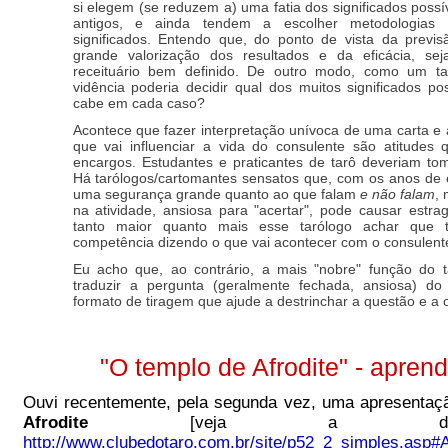
si elegem (se reduzem a) uma fatia dos significados poss
antigos, e ainda tendem a escolher metodologias 
significados. Entendo que, do ponto de vista da previ
grande valorização dos resultados e da eficácia, se
receituário bem definido. De outro modo, como um t
vidência poderia decidir qual dos muitos significados p
cabe em cada caso?
Acontece que fazer interpretação unívoca de uma carta e
que vai influenciar a vida do consulente são atitudes
encargos. Estudantes e praticantes de tarô deveriam tom
Há tarólogos/cartomantes sensatos que, com os anos de 
uma segurança grande quanto ao que falam
e não falam
,
na atividade, ansiosa para "acertar", pode causar estra
tanto maior quanto mais esse tarólogo achar que 
competência dizendo o que vai acontecer com o consulent
Eu acho que, ao contrário, a mais "nobre" função do t
traduzir a pergunta (geralmente fechada, ansiosa) d
formato de tiragem que ajude a destrinchar a questão e a o
"O templo de Afrodite" - aprend
Ouvi recentemente, pela segunda vez, uma apresentaç
Afrodite
[veja a descr
http://www.clubedotaro.com.br/site/p52_2_simples.asp#A