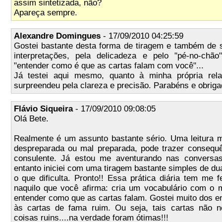
assim sintetizada, não?
Apareça sempre.
Alexandre Domingues
- 17/09/2010 04:25:59
Gostei bastante desta forma de tiragem e também de s
interpretações, pela delicadeza e pelo "pé-no-chão
"entender como é que as cartas falam com você"...
Já testei aqui mesmo, quanto à minha própria rel
surpreendeu pela clareza e precisão. Parabéns e obriga
Flávio Siqueira
- 17/09/2010 09:08:05
Olá Bete.
Realmente é um assunto bastante sério. Uma leitura m
despreparada ou mal preparada, pode trazer consequ
consulente. Já estou me aventurando nas conver
entanto iniciei com uma tiragem bastante simples de duas
o que dificulta. Pronto!! Essa prática diária tem me f
naquilo que você afirma: cria um vocabulário com o
entender como que as cartas falam. Gostei muito dos 
às cartas de fama ruim. Ou seja, tais cartas não n
coisas ruins....na verdade foram ótimas!!!