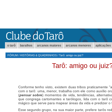
o tarô
baralhos
arcanos maiores
arcanos menores
aplicações
FÓRUM
/
HISTÓRIAS & QUADRINHOS
/
Tarô: amigo ou juiz?
Tarô: amigo ou juiz
Conforme tenho visto, existem duas tribos praticamente "
com o tarô: uma, menor, trabalha com ele como auxílio or
(
pensar sobre
) momentos de vida, tendências, alternativ
que congrega cartomantes e tarólogos, lida com o tarô c
mágico que serve para mapear áreas da vida e predizer o f
Esse segundo grupo, na sua maior parte, prefere tarôs re