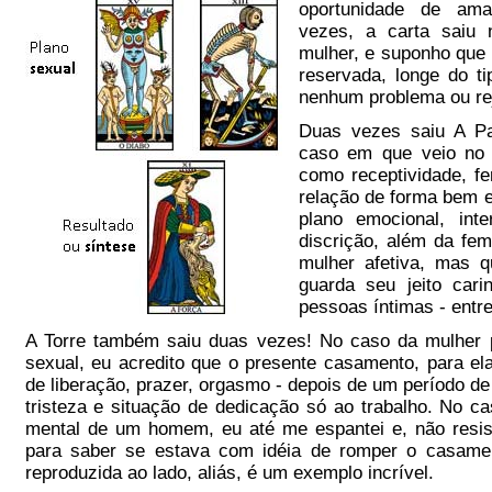
oportunidade de am
vezes, a carta saiu 
mulher, e suponho que
reservada, longe do t
nenhum problema ou re
Duas vezes saiu A Pa
caso em que veio no p
como receptividade, fe
relação de forma bem es
plano emocional, int
discrição, além da fem
mulher afetiva, mas 
guarda seu jeito car
pessoas íntimas - entre
A Torre também saiu duas vezes! No caso da mulher 
sexual, eu acredito que o presente casamento, para 
de liberação, prazer, orgasmo - depois de um período d
tristeza e situação de dedicação só ao trabalho. No c
mental de um homem, eu até me espantei e, não resis
para saber se estava com idéia de romper o casame
reproduzida ao lado, aliás, é um exemplo incrível.