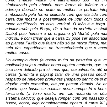
como síntese, indica um alinhamento dos três ní
simbolizado pelo chapéu com forma de infinito; o af
adereço dourado no peito da mulher; a perfeita inte
simbolizada pela forma delicada com que ela lida co
carta que mostra a possibilidade de lidar com todos
modo equilibrado, no eixo, vertical. O leão é a força
administrada pela Força, dá o tom da perfeita assimi
Diabo) pelo homem e do orgasmo (A Morte) pela m
indicou, é bom frisar que a carta 13 pode ser associad
ao planeta Plutão que falam não só da morte física, m
seja das experiências de transcêndencia que o enco
muitos casos.
No exemplo dado (e gostei muito da pesquisa que vc 
analisado) vejo a mulher como alguém centrada, que s
isso bem definido pra si, mas que, sexualmente, até p
cartas (Eremita e papisa) falar de uma pessoa decid
respaldo de reflexões profundas (respaldo dentro de si
alguém mais comedida, até por pensar demais. No ent
alguém que busca se reciclar neste campo.Já o ho
fervilhante (a Torre mostra um raio riscando os cé
sistema caduco) que deseja romper com um passado q
busca, agora, algo completamente oposto. A carta XII