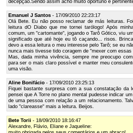
decepção.Sendo assim acho muito oportuno e pertinente
Emanuel J Santos
- 17/09/2010 22:23:17
Olá Bete. Eu não posso reclamar de más leituras. F
leitura dO Diabo que me tornei tarólogo! Após minh
comum, um "cartomante", jogando o Tarô Gótico, viu u
significado que até hoje eu tô caçando... risos. Brinc
devo a essa leitura o meu interesse pelo Tarô; se eu n
nunca mais tivesse tido coragem de "mexer com essas 
Mas, dada minha vivência, sempre me preocupo com o
para ser o mais claro possível e manter meu consulent
uma visão.
Aline Bonifácio
- 17/09/2010 23:25:13
Fiquei bastante surpresa com a sua constatação da le
pensei que A Torre no plano mental pudesse indicar um
de uma pessoa com relação a um relacionamento. Tal
lado "clareasse" mais a leitura. Beijos.
Bete Torii
- 18/09/2010 18:16:47
Alexandre, Flávio, Eliane e Jaqueline:
muito obrigada pelos seus comentários e um abraço!