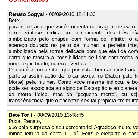
Renato Sogyal
- 08/09/2010 12:44:33
Bete,
para reforçar o que você comenta na tiragem de exempl
como síntese, indica um alinhamento dos três ní
simbolizado pelo chapéu com forma de infinito; o af
adereço dourado no peito da mulher; a perfeita inte
simbolizada pela forma delicada com que ela lida co
carta que mostra a possibilidade de lidar com todos 
modo equilibrado, no eixo, vertical.
O leão é a força vital, que por estar bem administrada
perfeita assimilação da força sexual (o Diabo) pel
Morte) pela mulher. Como você mesma indicou, é bom
pode ser associada ao signo de Escorpião e ao planeta
da morte física, mas da "pequena morte", ou sej
transcêndencia que o encontro sexual propicia em muit
Bete Torii
- 08/09/2010 13:48:45
Puxa, Renato,
que bela surpresa o seu comentário! Agradeço muito, v
minha leitura da carta 11, aí. Feliz e elegante o ca