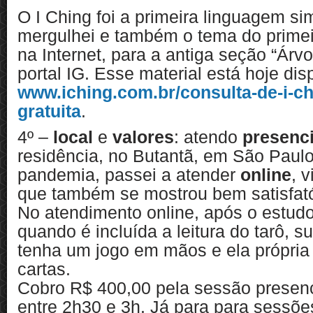
O I Ching foi a primeira linguagem si
mergulhei e também o tema do primeir
na Internet, para a antiga seção “Árv
portal IG. Esse material está hoje di
www.iching.com.br/consulta-de-i-ch
gratuita
.
4º –
local
e
valores
: atendo
presenc
residência, no Butantã, em São Paulo
pandemia, passei a atender
online
, 
que também se mostrou bem satisfató
No atendimento online, após o estudo
quando é incluída a leitura do tarô, 
tenha um jogo em mãos e ela própria 
cartas.
Cobro R$ 400,00 pela sessão presen
entre 2h30 e 3h. Já para para sessõe