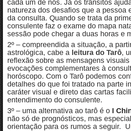
cada um de nós. Já os trânsitos aju
natureza dos desafios que a pessoa e
da consulta. Quando se trata da prim
consulente faz o exame do mapa natal
sessão pode chegar a duas horas e m
2º – compreendida a situação, a parti
astrológica, cabe a
leitura do Tarô
, 
reflexão sobre as mensagens visuais
evocações complementares à consul
horóscopo. Com o Tarô podemos confi
detalhes do que foi tratado na parte i
caráter visual e direto das cartas faci
entendimento do consulente.
3º – uma alternativa ao tarô é o
I Chi
não só de prognósticos, mas especia
orientação para os rumos a seguir. 