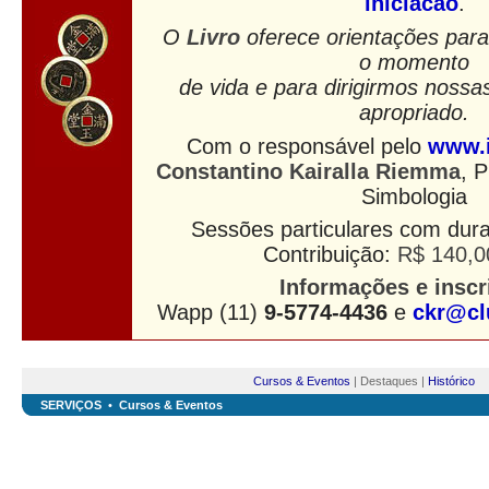
iniciacao
.
O
Livro
oferece orientações pa
o momento
de vida e para dirigirmos noss
apropriado.
Com o responsável pelo
www.i
Constantino Kairalla Riemma
, P
Simbologia
Sessões particulares com dur
Contribuição:
R$ 140,0
Informações e i
nscr
Wapp (11)
9-5774-4436
e
ckr@cl
Cursos & Eventos
| Destaques |
Histórico
SERVIÇOS
•
Cursos & Eventos