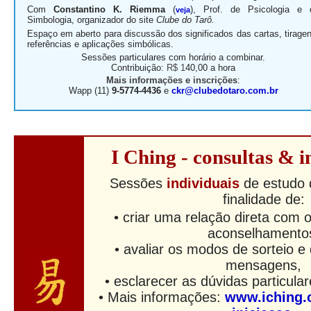
Com
Constantino K. Riemma
(
), Prof. de Psicologia e 
veja
Simbologia, organizador do site
Clube do Tarô.
Espaço em aberto para discussão dos significados das cartas, tiragen
referências e aplicações simbólicas.
Sessões particulares com horário a combinar.
Contribuição:
R$ 1
40,00 a hora
Mais informações e i
nscrições
:
Wapp (11)
9-5774-4436
e
ckr@clubedotaro.com.br
I Ching - consultas & 
Sessões
individuais
de estudo
finalidade de:
• criar uma relação direta com 
aconselhamento
• avaliar os modos de sorteio e
mensagens,
• esclarecer as dúvidas particula
• Mais informações:
www.iching.