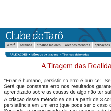
o tarô
baralhos
arcanos maiores
arcanos menores
aplicações
APLICAÇÕES
•
Métodos de tiragens
•
Técnicas elaboradas
A Tiragem das Realid
"Errar é humano, persistir no erro é burrice". 
Será que constante erro nos resultados garante
aprendizado sobre as causas de algo não ter s
A criação desse método se deu a partir de 3 con
persistência em um erro (que pode ser o caso 
Segunda, a necessidade de um aprendizado t