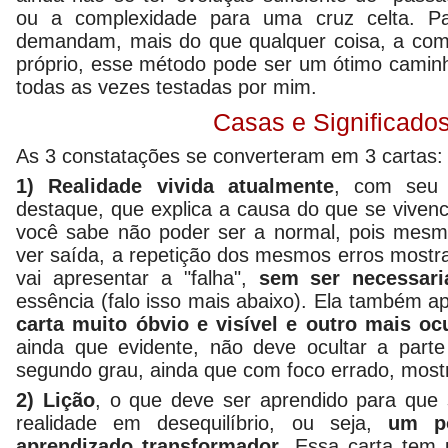
ou a complexidade para uma cruz celta. Pa
demandam, mais do que qualquer coisa, a co
próprio, esse método pode ser um ótimo camin
todas as vezes testadas por mim.
Casas e Significado
As 3 constatações se converteram em 3 cartas:
1) Realidade vivida atualmente
, com seu 
destaque, que explica a causa do que se viven
você sabe não poder ser a normal, pois mesm
ver saída, a repetição dos mesmos erros mostra
vai apresentar a "falha",
sem ser necessari
essência (falo isso mais abaixo). Ela também 
carta muito óbvio e visível e outro mais oc
ainda que evidente, não deve ocultar a part
segundo grau, ainda que com foco errado, most
2) Lição
, o que deve ser aprendido para que 
realidade em desequilíbrio, ou seja,
um p
aprendizado transformador
. Essa carta tem