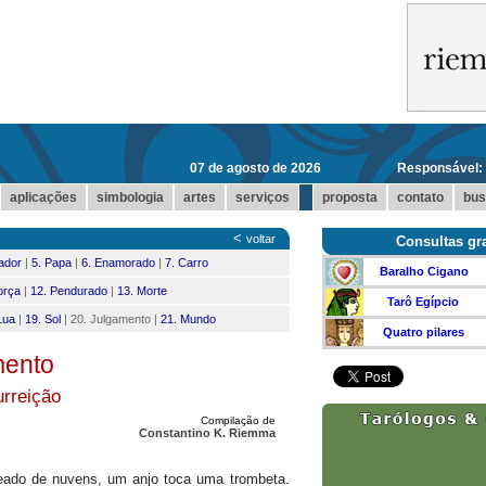
07 de agosto de 2026
Responsável:
...
aplicações
simbologia
artes
serviços
proposta
contato
bus
<
voltar
Consultas gra
ador
|
5. Papa
|
6. Enamorado
|
7. Carro
Baralho Cigano
orça
|
12. Pendurado
|
13. Morte
Tarô Egípcio
Lua
|
19. Sol
| 20. Julgamento |
21. Mundo
Quatro pilares
mento
rreição
Compilação de
Constantino K. Riemma
odeado de nuvens, um anjo toca uma trombeta.