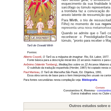
esquecimento da sua finalidade 
sarcófago ou túmulo representaria
a trombeta faz a convocação do e
anseio latente de ressurreição q
Para
Wirth
, o trio de ressuscit
Filho) no momento de sua
regen
representa uma nova metamorfose d
Quando se admite que o Tarô cons
reconhecer o Prestidigitador-
túmulo, “pronto para receber o Magi
Tarô de Oswald Wirth
Fontes
:
Alberto Cousté
,
O Tarô ou a máquina de imaginar
. Rio, Ed. Labor, 1977.
Fonte básica para a descrição inicial dos 22 arcanos maiores e para 
Anônimo (Valentin Tomberg)
,
Meditações sobre os 22 Arcanos Maiores d
O subtítulo da tradução espanhola
(Herder, 1987) foi copiado nesta c
Paul Marteau
,
O Tarô de Marselha
.São Paulo, Ed. Objetiva, 1991.
Essa obra serviu de base para o ítem
Interpretações usuais na cart
Para fontes secundárias nesta compilação veja:
Bibliografia
Contato
Constantino K. Riemma
-
constantin
Outros trabalhos seus no
Clube 
Outros estudos sobre o