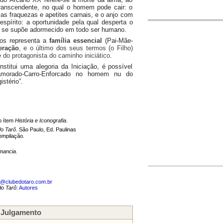
transcendente, no qual o homem pode cair: o
 as fraquezas e apetites carnais, e o anjo com
spírito: a oportunidade pela qual desperta o
ue se supõe adormecido em todo ser humano.
ados representa a
família essencial
(Pai-Mãe-
eração
, e o último dos seus termos (o Filho)
o protagonista do caminho iniciático.
titui uma alegoria da Iniciação, é possível
Enamorado-Carro-Enforcado no homem nu do
stério”.
o ítem
História e Iconografia
.
o Tarô
. São Paulo, Ed. Paulinas
ompilação.
omancia
.
o@clubedotaro.com.br
do Tarô
:
Autores
 Julgamento