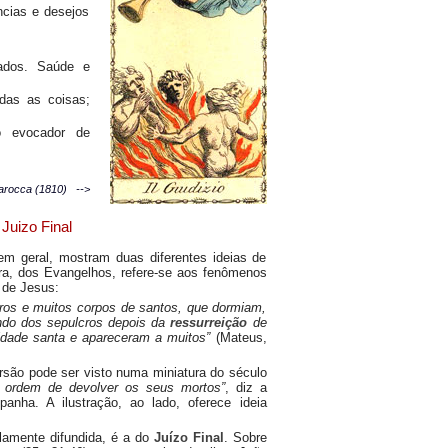
cias e desejos
hados. Saúde e
das as coisas;
bo evocador de
larocca (1810) -->
 Juizo Final
 em geral, mostram duas diferentes ideias de
ira, dos Evangelhos, refere-se aos fenômenos
 de Jesus:
cros e muitos corpos de santos, que dormiam,
ndo dos sepulcros depois da
ressurreição
de
idade santa e apareceram a muitos”
(Mateus,
são pode ser visto numa miniatura do século
u ordem de devolver os seus mortos”
, diz a
anha. A ilustração, ao lado, oferece ideia
amente difundida, é a do
Juízo Final
. Sobre