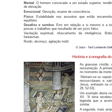
Mental
: O homem convocado a um estado superior; tendên
de elevação.
Emocional
: Devoção, exame de consciência.
Físico
: Estabilidade nos assuntos que estão encamin
equilíbrio.
Desafios e sombra
: Erro em relação a si mesmo e a to
provas e trabalhos que resultarão de um juízo falso.
Vacilação espiritual, ofuscamento da inteligência. Bo
fantasmas.
Ruído, alvoroço, agitação inútil.
O Juizo - Tarô Lombardo Del
História e iconografia do
As gravuras cristãs,
ressurreição. A prime
no momento da morte
“Abriram-se os sepul
ressuscitaram, e, sai
Jesus, entraram na c
28, 52-53).
Um exemplo desta ver
XII.
“A terra recebe
legenda que a acomp
similar.
A segunda, mais ampl