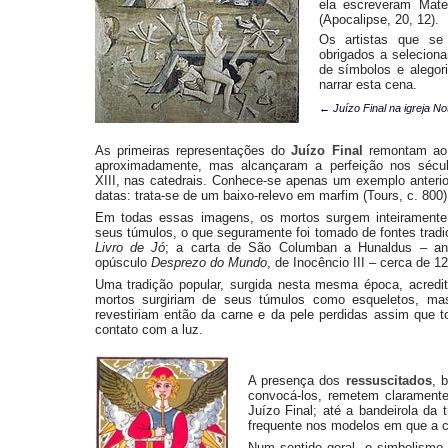
ela escreveram Mate
(Apocalipse, 20, 12).
Os artistas que se
obrigados a selecion
de símbolos e alegor
narrar esta cena.
← Juízo Final na igreja N
As primeiras representações do
Juízo Final
remontam ao 
aproximadamente, mas alcançaram a perfeição nos sécu
XIII, nas catedrais. Conhece-se apenas um exemplo anterio
datas: trata-se de um baixo-relevo em marfim (Tours, c. 800)
Em todas essas imagens, os mortos surgem inteirament
seus túmulos, o que seguramente foi tomado de fontes tradic
Livro de Jó
; a carta de São Columban a Hunaldus – an
opúsculo
Desprezo do Mundo
, de Inocêncio III – cerca de 12
Uma tradição popular, surgida nesta mesma época, acredi
mortos surgiriam de seus túmulos como esqueletos, ma
revestiriam então da carne e da pele perdidas assim que
contato com a luz.
A presença dos
ressuscitados
, 
convocá-los, remetem clarament
Juízo Final; até a bandeirola da
frequente nos modelos em que a c
Num sentido geral, o simbolismo