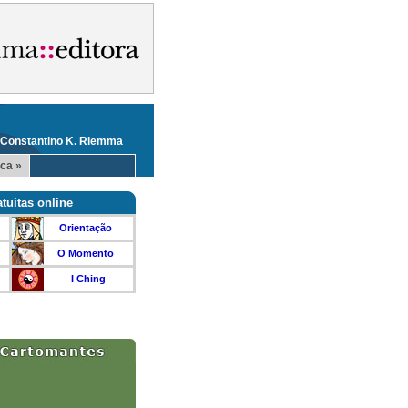
 Constantino K. Riemma
ca »
tuitas online
Orientação
O Momento
I Ching