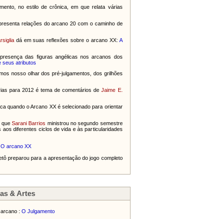
mento, no estilo de crônica, em que relata várias
resenta relações do arcano 20 com o caminho de
rsiglia
dá em suas reflexões sobre o arcano XX:
A
presença das figuras angélicas nos arcanos dos
 seus atributos
rmos nosso olhar dos pré-julgamentos, dos grilhões
ias para 2012 é tema de comentários de
Jaime E.
ca quando o Arcano XX é selecionado para orientar
o que
Sarani Barrios
ministrou no segundo semestre
aos diferentes ciclos de vida e às particularidades
O arcano XX
 Betô preparou para a apresentação do jogo completo
as & Artes
 arcano :
O Julgamento