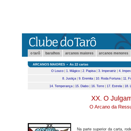
o tarô
baralhos
arcanos maiores
arcanos menores
ARCANOS MAIORES
•
As 22 cartas
O Louco
|
1. Mágico
|
2. Papisa
|
3. Imperatriz
|
4. Imper
8. Justiça
|
9. Eremita
|
10. Roda Fortuna
|
11. F
14. Temperança
|
15. Diabo
|
16. Torre
|
17. Estrela
|
18. 
XX. O Julga
O Arcano da Ressu
Na parte superior da carta, r