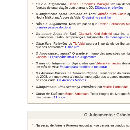
•
Eu e o Julgamento
.
Denise Fernandes Marsiglia
faz um depoi
facetas de sua relação com o arcano XX:
Diálogos e reflexões
•
O Julgamento como Caminho de Toth
:.
Abraão Zuza Costa
ap
Hod a Malkut na Árvore da Vida:
O vigésimo caminho
•
Nós e o Julgamento
. Mais um passo que
Denise Fernandes Ma
primeira pessoa do plural
•
Os quatro Anjos do Tarô
.
Giancarlo Kind Schmid
examina a 
Enamorados, Diabo, Temperança e Julgamento:
Os mensageiros e
•
Olhar livre
. Reflexões de
Titi Vidal
sobre a importância de liberta
que nos aprisionam:
Olhar livre
•
O Apocalipse... agora?
O alarde em torno das previsões sombr
Cannes
:
O calendário maia e o Julgamento
•
O mês do Julgamento
. Significados que
Valéria Fernandes
desta
um mês de vida:
Espaço para reabilitar e restaurar
•
Os Arcanos Maiores na Tradição Cigana
. Transcrição do curs
de 2008, em que revela a singular integração dos arcanos maiores 
de cada idade:
Os Arcanos Maiores
•
OJulgamento. Uma sentença arbitrária?
por
Valéria Fernandes
:
•
Curso de Tarô
com
Betoh Simonsen
. Texto integral do livro que
das cartas:
O Louco
O Julgamento : Crônic
•
Na seção de
Artes e Poemas
encontram-se versos inspirados no