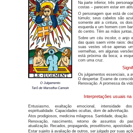
Na parte inferior, três persona
costas – parecem estar em atit
O personagem que está de cos
túmulo; seus cabelos são azui
somente até a cintura, os doi
esquerda e um homem com barba,
do centro. Têm as mãos juntas
Sobre um céu incolor, o anjo 
das quais saem vinte raios: de
suas vestes vê-se apenas um
vermelhas, em algunas versões
está próxima da boca; a esqu
com uma cruz.
Signi
Os julgamentos essenciais, a a
O despertar. Exame de consciên
O Julgamento
Renovação. A promessa da vida
Tarô de Marselha-Camoin
Interpretações usuais na
Entusiasmo, exaltação emocional, intensidade dos
espiritualidade. Capacidades ocultas, dom de adivinhação.
Atos prodigiosos, medicina milagrosa. Santidade, doação.
Renovação, nascimento, retorno de assuntos do p
atualização. Recados, propaganda, proselitismo, apostolado.
Estar sujeito à avaliação de outros, ser julgado por suas açõ