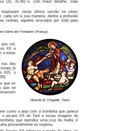
us (25, 31-46) e, com maior detalhe, João
 inspiraram nesta última versão se viram
ar, cada um à sua maneira, dentre a profusão
ias verbais, aqueles evocados por João para
otre-Dame des Fontaines (França)
ano mil,
los XII e
r a estas
.
e nus dos
ionais (o
o 615; o
00).
ta que os
s que se
 tomassem
Vitral da St. Chapelle - Paris
bem como o anjo com a trombeta que parece
e o arcano XX do Tarô a essas imagens do
 trombeta, que reproduz uma cruz de malta, é
arta provavelmente se inspirou.
 do Arcano XX refere-se à morte da alma, ao