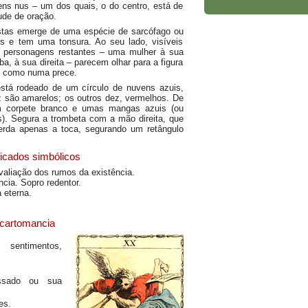
gens nus – um dos quais, o do centro, está de
ude de oração.
tas emerge de uma espécie de sarcófago ou
s e tem uma tonsura. Ao seu lado, visíveis
s personagens restantes – uma mulher à sua
 à sua direita – parecem olhar para a figura
, como numa prece.
está rodeado de um círculo de nuvens azuis,
z são amarelos; os outros dez, vermelhos. De
 corpete branco e umas mangas azuis (ou
). Segura a trombeta com a mão direita, que
erda apenas a toca, segurando um retângulo
ficados simbólicos
valiação dos rumos da existência.
cia. Sopro redentor.
 eterna.
 cartomancia
 sentimentos,
assado ou sua
es.