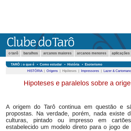
o tarô
baralhos
arcanos maiores
arcanos menores
aplicações
TARÔ : o que é
•
Como estudar
•
História
•
Esoterismo
HISTÓRIA
|
Origens
| Hipóteses |
Impressores
|
Lazer & Cartomanc
Hipoteses e paralelos sobre a orig
A origem do Tarô continua em questão e sã
propostas. Na verdade, porém, nada existe d
culturas, pintado ou impresso em cartõe
estabelecido um modelo direto para o jogo de