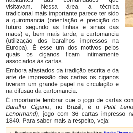
visitavam. Nessa área, a técnica
tradicional mais importante parece ter sido
a quiromancia (orientação e predição do
futuro segundo as linhas e sinais das
mãos) e, bem mais tarde, a cartomancia
(utilização dos baralhos impressos na
Europa). É esse um dos motivos pelos
quais os ciganos ficam intimamente
associados às cartas.
Embora afastados da tradição escrita e da
arte de impressão das cartas os ciganos
tiveram um grande papel na circulação e
na difusão da cartomancia.
É importante lembrar que o jogo de cartas 
Baralho Cigano
, no Brasil, é o
Petit Le
Lenormand)
, jogo com 36 cartas impresso n
1840. Para saber mais a respeito, veja:
•
Exemplares mais conhecidos e as peculiaridades brasileiras:
Baralho Cigano e 