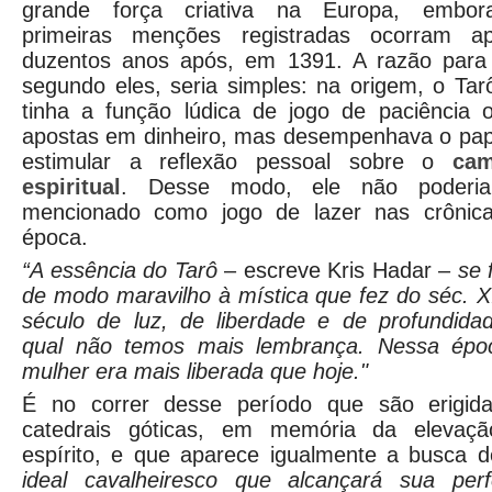
grande força criativa na Europa, embo
primeiras menções registradas ocorram a
duzentos anos após, em 1391. A razão para 
segundo eles, seria simples: na origem, o Tar
tinha a função lúdica de jogo de paciência 
apostas em dinheiro, mas desempenhava o pap
estimular a reflexão pessoal sobre o
cam
espiritual
. Desse modo, ele não poderia
mencionado como jogo de lazer nas crônic
época.
“A essência do Tarô
– escreve Kris Hadar –
se 
de modo maravilho à mística que fez do séc. X
século de luz, de liberdade e de profundida
qual não temos mais lembrança. Nessa épo
mulher era mais liberada que hoje."
É no correr desse período que são erigid
catedrais góticas, em memória da elevaç
espírito, e que aparece igualmente a busca 
ideal cavalheiresco que alcançará sua perf