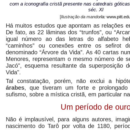
com a iconografia cristã presente nas catedrais góticas
séc. XI
[
Ilustração da mando
rla:
www.pitt.edu
Há muitos estudos que apontam as relações e
De fato, as 22 lâminas dos “trunfos”, ou “Arc
igual número ao das letras do alfabeto h
“caminhos” ou conexões entre os sefirot d
denominado “Árvore da Vida”. As 40 cartas nu
Menores, representam o mesmo número de sef
Jacó", esquema resultante da superposição d
Vida".
Tal constatação, porém, não exclui a hipót
árabes
, que tiveram um forte e prolongado 
sufismo, sobre a mística cristã, em particular n
Um período de our
Não é implausível, para alguns autores, imagi
nascimento do Tarô por volta de 1180, perío