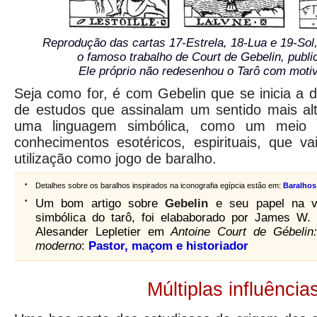
Reprodução das cartas 17-Estrela, 18-Lua e 19-So
o famoso trabalho de Court de Gebelin, publ
Ele próprio não redesenhou o Tarô com motiv
Seja como for, é com Gebelin que se inicia a d
de estudos que assinalam um sentido mais al
uma linguagem simbólica, como um meio 
conhecimentos esotéricos, espirituais, que v
utilização como jogo de baralho.
•
Detalhes sobre os baralhos inspirados na iconografia egípcia estão em:
Baralhos
•
Um bom artigo sobre
Gebelin
e seu papel na va
simbólica do tarô, foi elababorado por
James W. 
Alesander Lepletier em
Antoine Court de Gébelin:
moderno
:
Pastor, maçom e historiador
Múltiplas influência