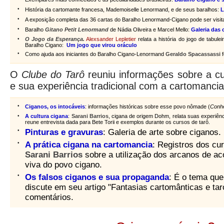
•
História da cartomante francesa, Mademoiselle Lenormand, e de seus baralhos:
L
•
A exposição completa das 36 cartas do Baralho Lenormand-Cigano pode ser visit
•
Baralho
Gitano Petit Lenormand
de Nádia Oliveira e Marcel Mello:
Galeria das 
•
O Jogo da Esperança.
Alexsander Lepletier
relata a história do jogo de tabul
Baralho Cigano:
Um jogo que virou oráculo
•
Como ajuda aos iniciantes do Baralho Cigano-Lenormand
Geraldo Spacassassi
f
O
Clube do Tarô
reuniu informações sobre a c
e sua experiência tradicional com a cartomancia
•
Ciganos, os intocáveis
: informações históricas sobre esse povo nômade (
Conh
•
A cultura cigana
:
Sarani Barrios
, cigana de origem Dohm, relata suas experiên
reune entrevista dada para Bete Torii e exemplos durante os cursos de tarô.
•
Pinturas e gravuras
: Galeria de arte sobre ciganos.
•
A prática cigana na cartomancia
: Registros dos cu
Sarani Barrios
sobre a utilização dos arcanos de ac
viva do povo cigano.
•
Os falsos ciganos e sua propaganda
: É o tema qu
discute em seu artigo "Fantasias cartomânticas e tar
comentários.