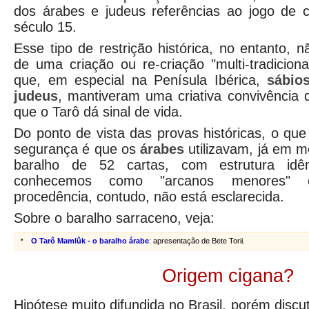
dos árabes e judeus referências ao jogo de c
século 15.
Esse tipo de restrição histórica, no entanto, n
de uma criação ou re-criação "multi-tradicio
que, em especial na Penísula Ibérica,
sábios
judeus
, mantiveram uma criativa convivência
que o Tarô dá sinal de vida.
Do ponto de vista das provas históricas, o qu
segurança é que os
árabes
utilizavam, já em 
baralho de 52 cartas, com estrutura idê
conhecemos como "arcanos menores" o
procedência, contudo, não está esclarecida.
Sobre o baralho sarraceno, veja:
•
O Tarô Mamlûk - o baralho árabe
: apresentação de Bete Torii.
Origem cigana?
Hipótese muito difundida no Brasil, porém discut