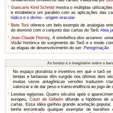
•
Giancarlo Kind Schmid
mostra o múltiplas utilizaçõe
e estabelece um paralelo com as aplicações das car
lúdico e o divino - origem oracular
•
Bete Torii
oferece um belo exemplo de analogias en
do
dominó
com o conjunto das cartas do Tarô:
Alea j
•
Jean-Claude Flornoy
,
A simbólica dos arcanos: uma
Visão histórica do surgimento do Tarô e o modo co
as etapas de desenvolvimento do ser:
Peregrinação
As lendas e o imaginário sobre o bar
No espaço pluralista e inventivo em que o tarô se 
lendas e fantasias têm surgido nos últimos dois séc
muitas vezes antagônicas versões traduzem clar
valorizar e de dar peso e transcendência ao jogo de 
•
Lendas egípcias.
Quatro séculos após o aparecimen
europeu,
Court de Gébelin
difunde a hipótese de 
cartas. Essa idéia ganhou grande aceitação popular,
tenha encontrado qualquer exemplar de baralhos 