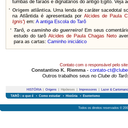
tumbas de faraós e dignatários do antigo Egito. Veja 
•
Origem atlântica
. Uma lenda de caráter sacedotal s
na Atlântida é apresentada por
Alcides de Paula 
Ignis'
)
em:
A antiga Escola do Tarô
•
Tarô, o caminho do guerreiro!
Em seus comentário
estudo do tarô
Alcides de Paula Chagas Neto
aven
para as cartas:
Caminho iniciático
Contato com o responsável pelo site
Constantino K. Riemma
-
contato-ct@clube
Outros trabalhos seus no
Clube do Tarô
HISTÓRIA
|
Origens
| Hipóteses |
Impressores
|
Lazer & Cartomanc
TARÔ : o que é
•
Como estudar
•
História
•
Esoterismo
Todos os direitos reservados © 20