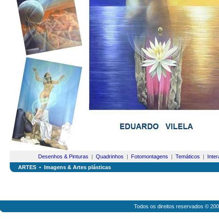
Desenhos & Pinturas
|
Quadrinhos
|
Fotomontagens
|
Temáticos
|
Inter
ARTES
•
Imagens & Artes plásticas
Todos os direitos reservados © 20