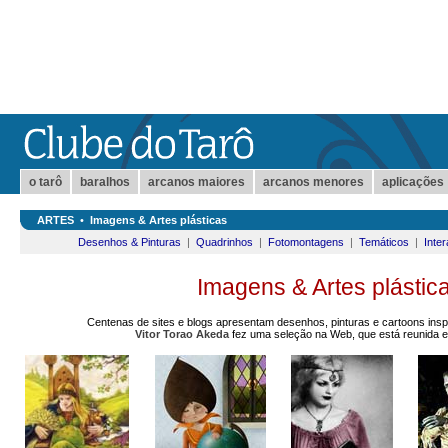
o tarô
baralhos
arcanos maiores
arcanos menores
aplicações
ARTES
•
Imagens & Artes plásticas
Desenhos & Pinturas
|
Quadrinhos
|
Fotomontagens
|
Temáticos
|
Inter
Imagens & Artes plástic
Centenas de sites e blogs apresentam desenhos, pinturas e cartoons inspi
Vitor Torao Akeda
fez uma seleção na Web, que está reunida e