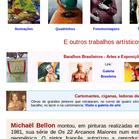
Ilustrações
Quadrinhos
Fotomontagens
E outros trabalhos artístico
Baralhos Brasileiros - Artes e Exposiç
Link:
Galeria
Brasileira
Cartomantes, ciganas, ledoras de
Obras de grandes pintores que retrataram, no correr de quatro sécul
baralho, no lazer e na cartomancia:
Visite a galeria de arte
Michaël Bellon
montou, em pinturas realizadas e
1981, sua série de
Os 22 Arcanos Maiores
num esti
geométrico. O pintor francês autorizou a reproduç