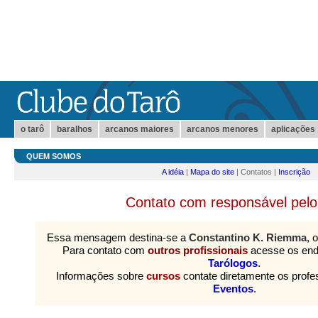
o tarô
baralhos
arcanos maiores
arcanos menores
aplicações
QUEM SOMOS
A idéia
|
Mapa do site
| Contatos |
Inscrição
Contato com responsável pelo 
Essa mensagem destina-se a
Constantino K. Riemma
, 
Para contato com
outros profissionais
acesse os en
Tarólogos
.
Informações sobre
cursos
contate diretamente os prof
Eventos
.