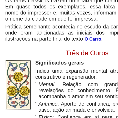
Os tarôs clássicos trazem uma faixa que cont
Em quase todos os exemplares, essa faixa
nome do impressor e, muitas vezes, informam 
o nome da cidade em que foi impressa.
Prática semelhante acontecia no escudo da ca
onde eram adicionadas as iniciais dos impr
ilustrações na parte final do texto
.
O Carro
Três de Ouros
Significados gerais
Indica uma expansão mental atr
construtivo e regenerador.
•
Mental
: Relação com grande
revelações do conhecimento. É
acompanha o amor em seu sentid
•
Anímico
: Aporte de confiança, pr
ativo, ação animada e envolvida.
•
Físico
: Confiança em si para 