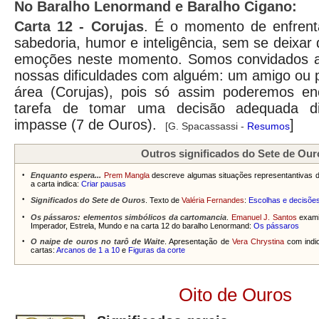
No Baralho Lenormand e Baralho Cigano:
Carta
12 - Corujas
. É o momento de enfrent
sabedoria, humor e inteligência, sem se deixar
emoções neste momento. Somos convidados a 
nossas dificuldades com alguém: um amigo ou p
área (Corujas), pois só assim poderemos enca
tarefa de tomar uma decisão adequada d
impasse (7 de Ouros).
]
[G. Spacassassi -
Resumos
Outros significados do Sete de Our
•
Enquanto espera...
Prem Mangla
descreve algumas situações representantivas 
a carta indica:
Criar pausas
•
Significados do Sete de Ouros
. Texto de
Valéria Fernandes
:
Escolhas e decisõe
•
Os pássaros: elementos simbólicos da cartomancia
.
Emanuel J. Santos
examin
Imperador, Estrela, Mundo e na carta 12 do baralho Lenormand:
Os pássaros
•
O naipe de ouros no tarô de Waite
. Apresentação de
Vera Chrystina
com indic
cartas:
Arcanos de 1 a 10
e
Figuras da corte
Oito de Ouros