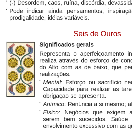
•
(-) Desordem, caos, ruína, discórdia, devassid
•
Pode indicar ainda pensamentos, inspiração
prodigalidade, idéias variáveis.
Seis de Ouros
Significados gerais
Representa o aperfeiçoamento 
realiza através do esforço de conc
do Alto com as de baixo, que per
realizações.
•
Mental
: Esforço ou sacrifício n
Capacidade para realizar as tare
obrigação se apresenta.
•
Anímico
: Renúncia a si mesmo; a
•
Físico
: Negócios que exigem al
serem bem sucedidos. Saúde s
envolvimento excessivo com as qu