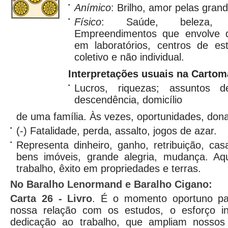
•
Anímico
: Brilho, amor pelas gran
•
Físico
: Saúde, beleza, h
Empreendimentos que envolve d
em laboratórios, centros de es
coletivo e não individual.
Interpretações usuais na Cartom
•
Lucros, riquezas; assuntos de
descendência, domicílio
de uma família. Às vezes, oportunidades, dona
•
(-) Fatalidade, perda, assalto, jogos de azar.
•
Representa dinheiro, ganho, retribuição, casa
bens imóveis, grande alegria, mudança. Aq
trabalho, êxito em propriedades e terras.
No Baralho Lenormand e Baralho Cigano:
Carta
26 - Livro
. É o momento oportuno par
nossa relação com os estudos, o esforço in
dedicação ao trabalho, que ampliam nossos 