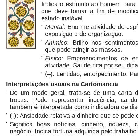
Indica o estímulo ao homem para 
que deve tomar a fim de modifi
estado instável.
•
Mental
: Enorme atividade de espí
exposição e de organização.
•
Anímico
: Brilho nos sentimento
que pode atingir as massas.
•
Físico
: Empreendimentos de en
atividade. Saúde rica por seu din
•
(–): Lentidão, entorpecimento. Par
Interpretações usuais na Cartomancia
•
De um modo geral, trata-se de uma carta de
trocas. Pode representar inocência, candu
também é interpretada como indicadora de dis
•
(-): Ansiedade relativa a dinheiro que se pode
•
Significa boas notícias, dinheiro, riqueza,
negócio. Indica fortuna adquirida pelo trabalho