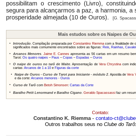
possibilitam o crescimento (Livro), constitui
segura para alcançarmos a paz, a harmonia, a 
prosperidade almejada (10 de Ouros).
[G. Spacass
Mais estudos sobre os Naipes de Ou
•
Introdução
. Compílação preparada por
Constantino Riemma
com a finalidade de
significados mais comumente encontrados sobre as figuras:
Reis
,
Rainhas
,
Cavale
•
Arcanos Menores
.
Jaime E. Cannes
apresenta as 56 cartas em um resumo bem 
Tarot:
Os quatro naipes
–
Paus
–
Copas
–
Espadas
–
Ouros
•
O naipe de ouros no tarô de Waite
. Apresentação de
Vera Chrystina
com indic
cartas:
Arcanos de 1 a 10
e
Figuras da corte
•
Naipe de Ouros - Curso de Tarot para Iniciante - módulo 2
. Apostila de
Vera 
e da corte:
Arcanos menores - Ouros
•
Curso de Tarô
com
Betoh Simonsen
:
Cartas da Corte
•
Baralho Petit Lenormand e Baralho Cigano
.
Geraldo Spacassassi
faz um resum
Contato:
Constantino K. Riemma
-
contato-ct@clube
Outros trabalhos seus no
Clube do Tarô