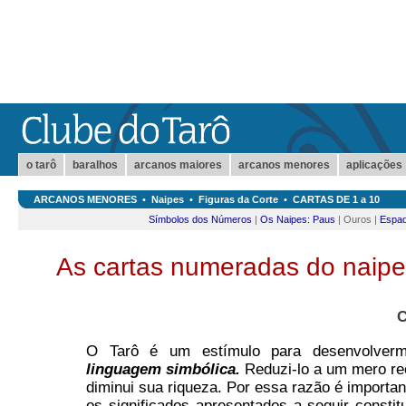
o tarô
baralhos
arcanos maiores
arcanos menores
aplicações
ARCANOS MENORES
•
Naipes
•
Figuras da Corte
•
CARTAS DE 1 a 10
Símbolos dos Números
|
Os Naipes: Paus
| Ouros |
Espa
As cartas numeradas do nai
C
O Tarô é um estímulo para desenvolve
linguagem simbólica.
Reduzi-lo a um mero rec
diminui sua riqueza. Por essa razão é importan
os significados apresentados a seguir const