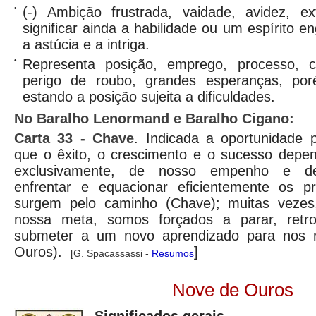
•
(-) Ambição frustrada, vaidade, avidez, e
significar ainda a habilidade ou um espírito 
a astúcia e a intriga.
•
Representa posição, emprego, processo, co
perigo de roubo, grandes esperanças, por
estando a posição sujeita a dificuldades.
No Baralho Lenormand e Baralho Cigano:
Carta
33 - Chave
. Indicada a oportunidade 
que o êxito, o crescimento e o sucesso depe
exclusivamente, de nosso empenho e d
enfrentar e equacionar eficientemente os p
surgem pelo caminho (Chave); muitas vezes,
nossa meta, somos forçados a parar, retr
submeter a um novo aprendizado para nos re
Ouros).
]
[G. Spacassassi -
Resumos
Nove de Ouros