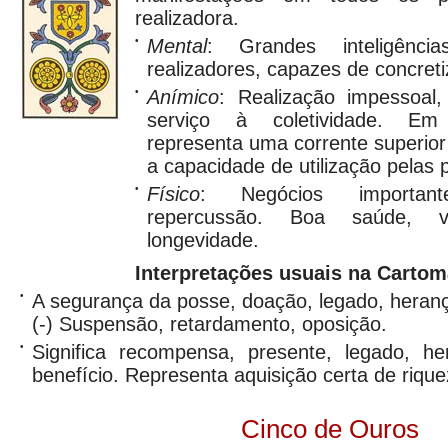
realizadora.
•
Mental
: Grandes inteligênci
realizadores, capazes de concret
•
Anímico
: Realização impessoa
serviço à coletividade. E
representa uma corrente superior
a capacidade de utilização pelas 
•
Físico
: Negócios importan
repercussão. Boa saúde, vit
longevidade.
Interpretações usuais na Cartom
•
A segurança da posse, doação, legado, heran
(-) Suspensão, retardamento, oposição.
•
Significa recompensa, presente, legado, he
benefício. Representa aquisição certa de rique
Cinco de Ouros