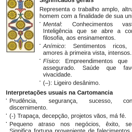
Significados gerais
Representa o trabalho amplo, altru
homem com a finalidade de sua u
•
Mental
: Conhecimentos vast
Inteligência que se abre a c
filosofia, aos ensinamentos.
•
Anímico
: Sentimentos ricos,
amores à primeira vista, intensos.
•
Físico
: Empreendimentos que t
assegurado. Saúde que favo
vivacidade.
•
(–): Ligeiro desânimo.
Interpretações usuais na Cartomancia
•
Prudência, segurança, sucesso, con
discernimento.
•
(-) Trapaça, decepção, projetos vãos, má fé.
•
Pequeno atraso nos negócios, êxito, seg
Significa fortuna proveniente de falecimentos