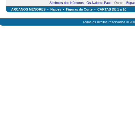
Símbolos dos Números
|
Os Naipes: Paus
| Ouros |
Espa
ARCANOS MENORES
•
Naipes
•
Figuras da Corte
•
CARTAS DE 1 a 10
Todos os direitos reservados © 20