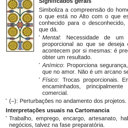
Significados gerais
Simboliza a compreensão do hom
o que está no Alto com o que e
conhecido para o desconhecido,
que dá.
•
Mental
: Necessidade de um e
proporcional ao que se deseja 
acontecem por si mesmas: é prec
obter um resultado.
•
Anímico
: Proporciona segurança
que no amor. Não é um arcano se
•
Físico
: Trocas proporcionais. 
encaminhados, principalmente
comercial.
•
(–): Perturbações no andamento dos projetos.
Interpretações usuais na Cartomancia
•
Trabalho, emprego, encargo, artesanato, hab
negócios, talvez na fase preparatória.