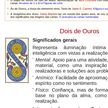
•
O naipe de ouros no tarô de Waite
. Apresentação de
Vera Chrystina
com indic
cartas:
Arcanos de 1 a 10
e
Figuras da corte
•
Ás de Ouros, a força do elemento terra
. Texto de
Jaime E. Cannes
:
A figura e 
•
A imagética dos Ases
.
Glória Marinho
faz um estudo dos quatro ases, de seu s
dos significados nas tiragens das cartas:
O aval para as cartas numeradas
Dois de Ouros
Significados gerais
Representa iluminação ínti
inteligência com vistas a realizaçõe
•
Mental
: Apoio para uma atividade,
material, como uma inspiração
realizadoras e soluções aos prob
•
Anímico
: Facilidade de aproximaç
espírito como no sentimento.
•
Físico
: Confiança, mas de forma
base no plano da alma, como a
realização.