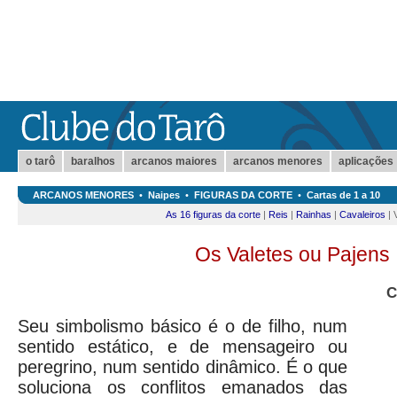
o tarô
baralhos
arcanos maiores
arcanos menores
aplicações
ARCANOS MENORES
•
Naipes
•
FIGURAS DA CORTE
•
Cartas de 1 a 10
As 16 figuras da corte
|
Reis
|
Rainhas
|
Cavaleiros
| 
Os Valetes ou Pajens
C
Seu simbolismo básico é o de filho, num
sentido estático, e de mensageiro ou
peregrino, num sentido dinâmico. É o que
soluciona os conflitos emanados das