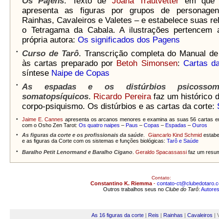
Os Pajens
. Texto de
Joana Trautvetter
em que a
apresenta as figuras por grupos de personage
Rainhas, Cavaleiros e Valetes – e estabelece suas r
o Tetragama da Cabala. A ilustrações pertencem 
própria autora:
Os significados dos Pagens
•
Curso de Tarô
. Transcrição completa do Manual de
às cartas preparado por
Betoh Simonsen
:
Cartas d
síntese
Naipe de Copas
•
As espadas e os distúrbios psicossom
somatopsíquicos
.
Ricardo Pereira
faz um histórico 
corpo-psiquismo. Os distúrbios e as cartas da corte:
•
Jaime E. Cannes
apresenta os arcanos menores e examina as suas 56 cartas em
com o Osho Zen Tarot:
Os quatro naipes
–
Paus
–
Copas
–
Espadas
–
Ouros
•
As figuras da corte e os profissionais da saúde
.
Giancarlo Kind Schmid
estabe
e as figuras da Corte com os sistemas e funções biológicas:
Tarô e Saúde
•
Baralho Petit Lenormand e Baralho Cigano
.
Geraldo Spacassassi
faz um resu
Contato:
Constantino K. Riemma
-
contato
-ct@clubedotaro.
Outros trabalhos seus no
Clube do Tarô
:
Autore
As 16 figuras da corte
|
Reis
|
Rainhas
|
Cavaleiros
| 