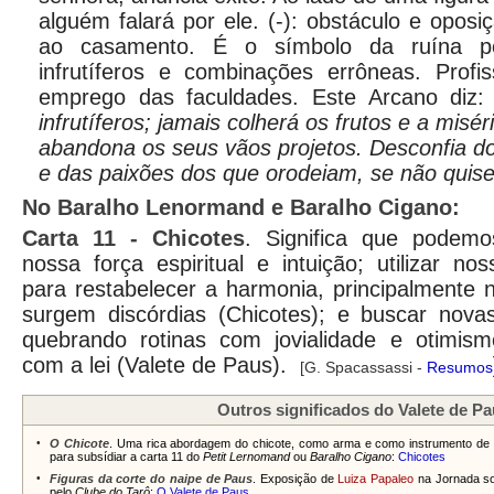
alguém falará por ele. (-): obstáculo e opos
ao casamento. É o símbolo da ruína p
infrutíferos e combinações errôneas. Profis
emprego das faculdades. Este Arcano diz:
infrutíferos; jamais colherá os frutos e a misé
abandona os seus vãos projetos. Desconfia do
e das paixões dos que orodeiam, se não quiser
No Baralho Lenormand e Baralho Cigano:
Carta
11 - Chicotes
. Significa que podemo
nossa força espiritual e intuição; utilizar no
para restabelecer a harmonia, principalmente 
surgem discórdias (Chicotes); e buscar novas 
quebrando rotinas com jovialidade e otimis
com a lei (Valete de Paus).
[G. Spacassassi -
Resumos
Outros significados do Valete de P
•
O Chicote
. Uma rica abordagem do chicote, como arma e como instrumento de u
para subsídiar a carta 11 do
Petit Lernomand
ou
Baralho Cigano
:
Chicotes
•
Figuras da corte do naipe de Paus
. Exposição de
Luiza Papaleo
na Jornada s
pelo
Clube do Tarô
:
O Valete de Paus