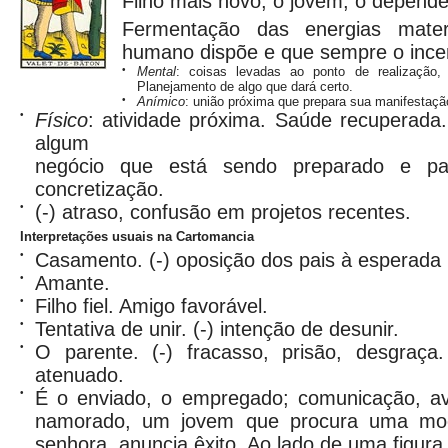
Filho mais novo, o jovem, o depende
Fermentação das energias mate
humano dispõe e que sempre o incen
•
Mental
: coisas levadas ao ponto de realização, 
Planejamento de algo que dará certo.
•
Anímico
: união próxima que prepara sua manifestação
•
Físico
: atividade próxima. Saúde recuperad
algum
negócio que está sendo preparado e pa
concretização.
•
(-) atraso, confusão em projetos recentes.
Interpretações usuais na Cartomancia
•
Casamento. (-) oposição dos pais à esperada 
•
Amante.
•
Filho fiel. Amigo favorável.
•
Tentativa de unir. (-) intenção de desunir.
•
O parente. (-) fracasso, prisão, desgra
atenuado.
•
É o enviado, o empregado; comunicação, av
namorado, um jovem que procura uma mo
senhora, anuncia êxito. Ao lado de uma figura