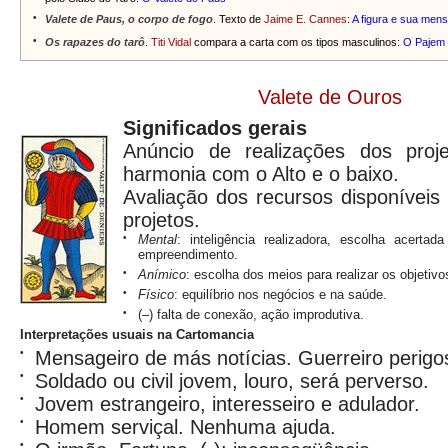
•
Valete de Paus, o corpo de fogo
. Texto de
Jaime E. Cannes
:
A figura e sua me
•
Os rapazes do tarô
.
Titi Vidal
compara a carta com os tipos masculinos:
O Pajem
Valete de Ouros
Significados gerais
Anúncio de realizações dos proj
harmonia com o Alto e o baixo.
Avaliação dos recursos disponívei
projetos.
•
Mental
: inteligência realizadora, escolha acert
empreendimento.
•
Anímico
: escolha dos meios para realizar os objetivo
•
Físico
: equilíbrio nos negócios e na saúde.
•
(–) falta de conexão, ação improdutiva.
Interpretações usuais na Cartomancia
•
Mensageiro de más notícias. Guerreiro perigo
•
Soldado ou civil jovem, louro, será perverso.
•
Jovem estrangeiro, interesseiro e adulador.
•
Homem serviçal. Nenhuma ajuda.
•