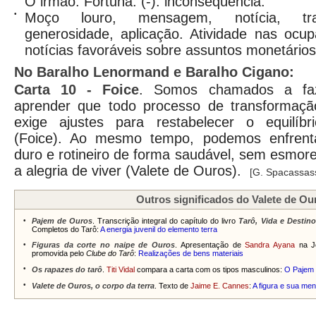
O irmão. Fortuna. (-): inconseqüência.
•
Moço louro, mensagem, notícia, tra
generosidade, aplicação. Atividade nas ocup
notícias favoráveis sobre assuntos monetários
No Baralho Lenormand e Baralho Cigano:
Carta
10 - Foice
. Somos chamados a faz
aprender que todo processo de transformaç
exige ajustes para restabelecer o equilíbr
(Foice). Ao mesmo tempo, podemos enfrenta
duro e rotineiro de forma saudável, sem esmor
a alegria de viver (Valete de Ouros).
[G. Spacassas
Outros significados do Valete de Ou
•
Pajem de Ouros
. Transcrição integral do capítulo do livro
Tarô, Vida e Destin
Completos do Tarô:
A energia juvenil do elemento terra
•
Figuras da corte no naipe de Ouros
. Apresentação de
Sandra Ayana
na J
promovida pelo
Clube do Tarô
:
Realizações de bens materiais
•
Os rapazes do tarô
.
Titi Vidal
compara a carta com os tipos masculinos:
O Pajem
•
Valete de Ouros, o corpo da terra
. Texto de
Jaime E. Cannes
:
A figura e sua m