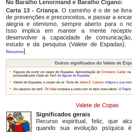
No Baralho Lenormand e Baralho Cigano:
Carta
13 - Criança
. O caminho é o de se livra
de prevenções e preconceitos, e passar a enca
alegria e otimismo, sempre aberto para o no
Isso implica em manter a mente receptiva
desenvolver a capacidade de comunicação
estudo e da pesquisa (Valete de Espadas)
]
Resumos
Outros significados do Valete de Esp
•
Figuras da corte no naipe de Espadas
. Apresentação de
Christiane Carlier
na
promovida pelo
Clube do Tarô
:
As figuras de Espadas
•
Valete de Espadas, o corpo do ar
. Texto de
Jaime E. Cannes
:
A figura e sua me
•
Os rapazes do tarô
.
Titi Vidal
compara a carta com os tipos masculinos:
O Pajem
Valete de Copas
Significados gerais
Recurso espiritual, feliz, que a
quando sua evolução psíquica 