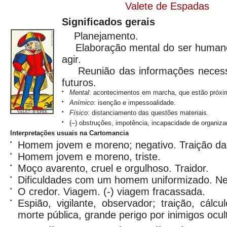
Valete de Espadas
Significados gerais
Planejamento.
Elaboração mental do ser humano
agir.
Reunião das informações necessá
futuros.
•
Mental
: acontecimentos em marcha, que estão próxi
•
Anímico
: isenção e impessoalidade.
•
Físico
: distanciamento das questões materiais.
•
(–) obstruções, impotência, incapacidade de organiz
Interpretações usuais na Cartomancia
•
Homem jovem e moreno; negativo. Traição da 
•
Homem jovem e moreno, triste.
•
Moço avarento, cruel e orgulhoso. Traidor.
•
Dificuldades com um homem uniformizado. Ne
•
O credor. Viagem. (-) viagem fracassada.
•
Espião, vigilante, observador; traição, cálc
morte pública, grande perigo por inimigos ocu