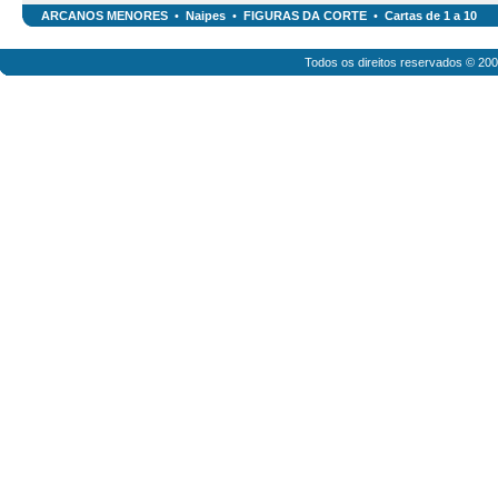
ARCANOS MENORES
•
Naipes
•
FIGURAS DA CORTE
•
Cartas de 1 a 10
Todos os direitos reservados © 20