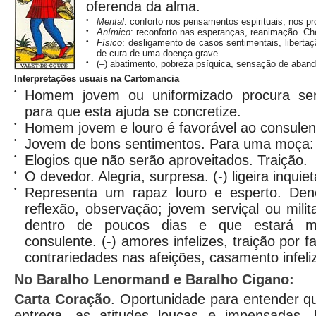
oferenda da alma.
•
Mental
: conforto nos pensamentos espirituais, nos pr
•
Anímico
: reconforto nas esperanças, reanimação. Ch
•
Físico
: desligamento de casos sentimentais, liberta
de cura de uma doença grave.
•
(–) abatimento, pobreza psíquica, sensação de aban
Interpretações usuais na Cartomancia
•
Homem jovem ou uniformizado procura ser 
para que esta ajuda se concretize.
•
Homem jovem e louro é favorável ao consulen
•
Jovem de bons sentimentos. Para uma moça: 
•
Elogios que não serão aproveitados. Traição.
•
O devedor. Alegria, surpresa. (-) ligeira inquie
•
Representa um rapaz louro e esperto. Deno
reflexão, observação; jovem serviçal ou mili
dentro de poucos dias e que estará mu
consulente. (-) amores infelizes, traição por 
contrariedades nas afeições, casamento infeli
No Baralho Lenormand e Baralho Cigano:
Carta
Coração
. Oportunidade para entender qu
entrega, as atitudes loucas e impensadas