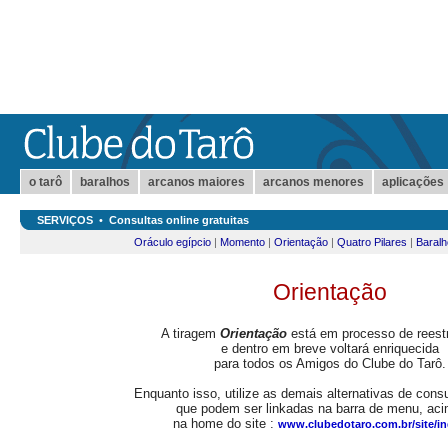
o tarô
baralhos
arcanos maiores
arcanos menores
aplicações
SERVIÇOS
•
Consultas online gratuitas
Oráculo egípcio
|
Momento
|
Orientação
|
Quatro Pilares
|
Baralh
Orientação
A tiragem
Orientação
está em processo de reest
e dentro em breve voltará enriquecida
para todos os Amigos do Clube do Tarô.
Enquanto isso, utilize as demais alternativas de consu
que podem ser linkadas na barra de menu, aci
na home do site :
www.clubedotaro.com.br/site/in