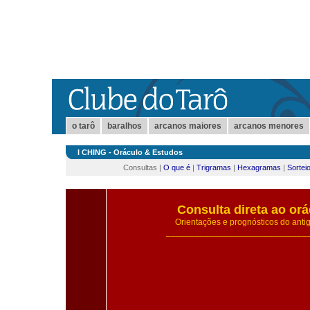
o tarô
baralhos
arcanos maiores
arcanos menores
I CHING - Oráculo & Estudos
Consultas |
O que é
|
Trigramas
|
Hexagramas
|
Sortei
Consulta direta ao orá
Orientações e prognósticos do antig
_____________________________