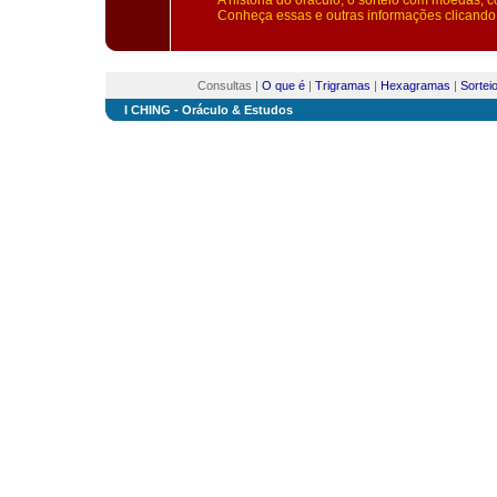
A história do oráculo, o sorteio com moedas, 
Conheça essas e outras informações clicando,
Consultas |
O que é
|
Trigramas
|
Hexagramas
|
Sortei
I CHING - Oráculo & Estudos