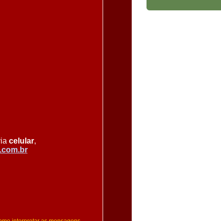
via
celular
,
.com.br