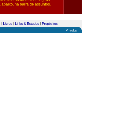
como interpretar as mensagens.
 abaixo, na barra de assuntos.
o
|
Livros
|
Links & Estudos
|
Propósitos
<
voltar