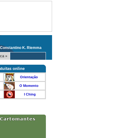
 Constantino K. Riemma
ca »
tuitas online
Orientação
O Momento
I Ching