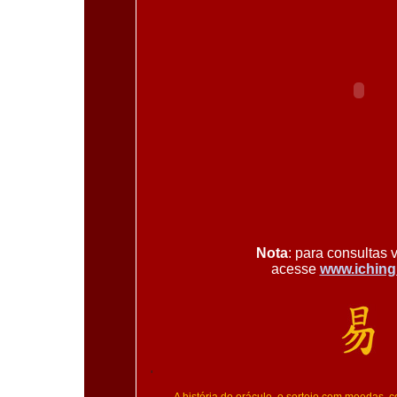
Nota
: para consultas 
acesse
www.iching
'