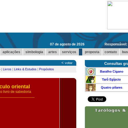
07 de agosto de 2026
Responsável:
...
aplicações
simbologia
artes
serviços
proposta
contato
bus
<
voltar
Consultas gra
o
|
Livros
|
Links & Estudos
|
Propósitos
Baralho Cigano
Tarô Egípcio
culo oriental
Quatro pilares
o livro de sabedoria
__________________