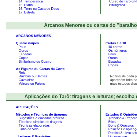
14. Temperança
Curso de Tarô on-l
15. Diabo
Bibliografia
16. Torre ou Casa de Deus
17. Estrela
Arcanos Menores ou cartas do "baral
ARCANOS MENORES
Quatro naipes
Cartas 1 a 10
Paus
40 cartas
Ouros
Os números
Espadas
Paus
Copas
Ouros
Simbolismo do Quatro
Espadas
Copas
As Figuras ou Cartas da Corte
Reis
Rainhas ou Damas
No final de cada p
Cavaleiros
aparecem links pa
Valetes ou Pajens
mais estudos dispo
Aplicações do Tarô: tiragens e leituras; escolha
APLICAÇÕES
Métodos e Técnicas de tiragens
Estudos & Opiniõe
Sugestões e cuidados práticos
Trabalho & Preparo
Técnicas simples de tiragens
Ética
Técnicas elaboradas
Dons & Oráculos
Linha da Vida
Relações e aplicaç
Destino & Livre arbí
Leituras & Previsões
Livre-pensar