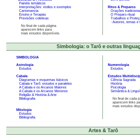
Painéis temáticos
Interpretações: estilos e exemplos
Ritos & Preparos
Cartomancia
Orações tradiciona
Ensino e Terapia
s
O Preparo ritual
Previsões coletivas
Trabalhos e Prote
-
Autores, temas e 
No final de cada página
aparecem links para
mais estudos disponíveis.
Simbologia: o Tarô e outras lingua
SIMBOLOGIA
Astrologia
Numerologia
Estudos
Estudos
Cabala
Estudos Multidiscip
Diagramas e esquemas básicos
Ciência Sagrada
Cabala e Tarô: estudos e paralelos
História
A Cabala e os Arcanos Maiores
Psicologia
A Cabala e os Arcanos Menores
Semântica & Linguí
Religião & História & Arte
Bibliografia
No final de cada p
aparecem links pa
mais estudos dispo
Mitologia
Estudos
Bibliografia
Artes & Tarô