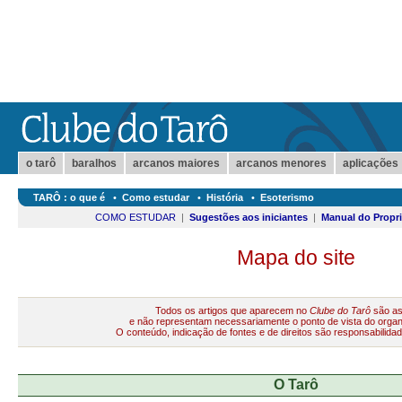
o tarô
baralhos
arcanos maiores
arcanos menores
aplicações
TARÔ : o que é
•
Como estudar
•
História
•
Esoterismo
COMO ESTUDAR
|
Sugestões aos iniciantes
|
Manual do Propri
Mapa do site
Todos os artigos que aparecem no
Clube do Tarô
são as
e não representam necessariamente o ponto de vista do organi
O c
onteúdo, indicação de fontes e de direitos são responsabilida
O Tarô