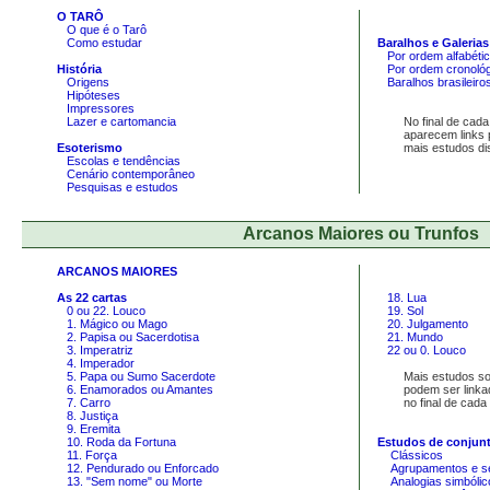
O TARÔ
O que é o Tarô
Como estudar
Baralhos e Galerias
Por ordem alfabéti
História
Por ordem cronoló
Origens
Baralhos brasileiro
Hipóteses
Impressores
Lazer e cartomancia
No final de cada 
aparecem links 
Esoterismo
mais estudos disp
Escolas e tendências
Cenário contemporâneo
Pesquisas e estudos
Arcanos Maiores ou Trunfos
ARCANOS MAIORES
As 22 cartas
18. Lua
0 ou 22. Louco
19. Sol
1. Mágico ou Mago
20. Julgamento
2. Papisa ou Sacerdotisa
21. Mundo
3. Imperatriz
22 ou 0. Louco
4. Imperador
5. Papa ou Sumo Sacerdote
Mais estudos sob
6. Enamorados ou Amantes
podem ser linka
7. Carro
no final de cada 
8. Justiça
9. Eremita
10. Roda da Fortuna
Estudos de conjun
11. Força
Clássicos
12. Pendurado ou Enforcado
Agrupamentos e s
13. "Sem nome" ou Morte
Analogias simbólic