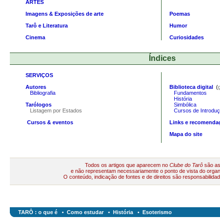
ARTES
Imagens & Exposições de arte
Poemas
Tarô e Literatura
Humor
Cinema
Curiosidades
Índices
SERVIÇOS
Autores
Biblioteca digital
(
Bibliografia
Fundamentos
História
T
arólogos
Simbólica
Listagem por Estados
Cursos de Introduç
Cursos & eventos
Links e recomenda
Mapa do site
Todos os artigos que aparecem no
Clube do Tarô
são as
e não representam necessariamente o ponto de vista do organi
O c
onteúdo, indicação de fontes e de direitos são responsabilida
TARÔ : o que é
•
Como estudar
•
História
•
Esoterismo