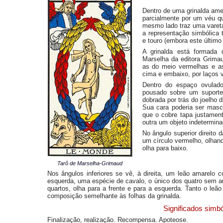
Dentro de uma grinalda am
parcialmente por um véu q
mesmo lado traz uma vareta
a representação simbólica t
e touro (embora este último
A grinalda está formada 
Marselha da editora Grimau
as do meio vermelhas e as 
cima e embaixo, por laços 
Dentro do espaço ovulado
pousado sobre um suporte
dobrada por trás do joelho 
Sua cara poderia ser masc
que o cobre tapa justamen
outra um objeto indetermina
No ângulo superior direito 
um círculo vermelho, olhan
olha para baixo.
Tarô de Marselha-Grimaud
Nos ângulos inferiores se vê, à direita, um leão amarelo c
esquerda, uma espécie de cavalo, o único dos quatro sem aur
quartos, olha para a frente e para a esquerda. Tanto o le
composição semelhante às folhas da grinalda.
Significados simbó
Finalização, realização. Recompensa. Apoteose.