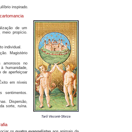
ilíbrio inspirado.
 cartomancia
alização de um
, meio propício.
o individual.
ção. Magistério
os amorosos no
 à humanidade,
o de aperfeiçoar
 Êxito em níveis
s sentimentos.
nas. Dispersão,
da sorte, ruína.
Tarô Visconti-Sforza
rafia
sociar os
quatro evangelistas
aos animais da