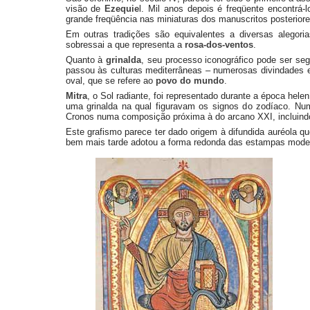
visão de
Ezequie
l. Mil anos depois é freqüente encontr
grande freqüência nas miniaturas dos manuscritos posteriore
Em outras tradições são equivalentes a diversas alegor
sobressai a que representa a
rosa-dos-ventos
.
Quanto à
grinalda
, seu processo iconográfico pode ser seg
passou às culturas mediterrâneas – numerosas divindades e
oval, que se refere ao
povo do mundo
.
Mitra
, o Sol radiante, foi representado durante a época he
uma grinalda na qual figuravam os signos do zodíaco. Nu
Cronos numa composição próxima à do arcano XXI, incluindo
Este grafismo parece ter dado origem à difundida auréola qu
bem mais tarde adotou a forma redonda das estampas mode