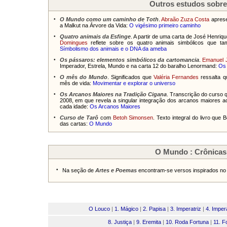
Outros estudos sobr
•
O Mundo como um caminho de Toth
.
Abraão Zuza Costa
aprese
a Malkut na Árvore da Vida:
O vigésimo primeiro caminho
•
Quatro animais da Esfinge
. A partir de uma carta de José Henri
Domingues
reflete sobre os quatro animais simbólicos que t
Símbolismo dos animais e o DNA da ameba
•
Os pássaros: elementos simbólicos da cartomancia
.
Emanuel J
Imperador, Estrela, Mundo e na carta 12 do baralho Lenormand:
Os 
•
O mês do Mundo
. Significados que
Valéria Fernandes
ressalta 
mês de vida:
Movimentar e explorar o universo
•
Os Arcanos Maiores na Tradição Cigana
. Transcrição do curso 
2008, em que revela a singular integração dos arcanos maiores aos
cada idade:
Os Arcanos Maiores
•
Curso de Tarô
com
Betoh Simonsen
. Texto integral do livro que
das cartas:
O Mundo
O Mundo : Crônicas
•
Na seção de
Artes e Poemas
encontram-se versos inspirados no
O Louco
|
1. Mágico
|
2. Papisa
|
3. Imperatriz
|
4. Imper
8. Justiça
|
9. Eremita
|
10. Roda Fortuna
|
11. F