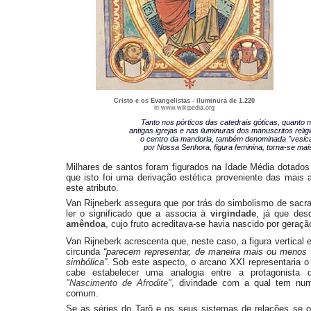
Cristo e os Evangelistas - iluminura de 1.220
in www.wikipedia.org
Tanto nos pórticos das catedrais góticas, quanto n
antigas igrejas e nas iluminuras dos manuscritos relig
o centro da mandorla, também denominada "vesica
por Nossa Senhora, figura feminina, torna-se m
Milhares de santos foram figurados na Idade Média dotado
que isto foi uma derivação estética proveniente das mais
este atributo.
Van Rijneberk assegura que por trás do simbolismo de sacra
ler o significado que a associa à
virgindade
, já que des
amêndoa
, cujo fruto acreditava-se havia nascido por geraç
Van Rijneberk acrescenta que, neste caso, a figura vertical 
circunda
“parecem representar, de maneira mais ou menos 
simbólica”
. Sob este aspecto, o arcano XXI representaria 
cabe estabelecer uma analogia entre a protagonist
"Nascimento de Afrodite"
, divindade com a qual tem nu
comum.
Se as séries do Tarô e os seus sistemas de relações se 