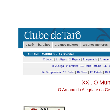
o tarô
baralhos
arcanos maiores
arcanos menores
ARCANOS MAIORES
•
As 22 cartas
O Louco
|
1. Mágico
|
2. Papisa
|
3. Imperatriz
|
4. Imper
8. Justiça
|
9. Eremita
|
10. Roda Fortuna
|
11. F
14. Temperança
|
15. Diabo
|
16. Torre
|
17. Estrela
|
18. 
XXI. O Mu
O Arcano da Alegria e da Ce