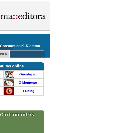
 Constantino K. Riemma
ca »
tuitas online
Orientação
O Momento
I Ching