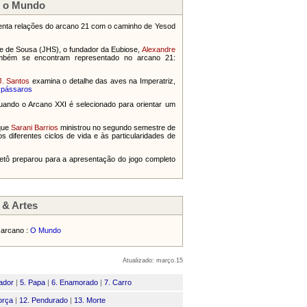
e o Mundo
nta relações do arcano 21 com o caminho de Yesod
que de Sousa (JHS), o fundador da Eubiose,
Alexandre
ambém se encontram representado no arcano 21:
. Santos
examina o detalhe das aves na Imperatriz,
pássaros
quando o Arcano XXI é selecionado para orientar um
que
Sarani Barrios
ministrou no segundo semestre de
 diferentes ciclos de vida e às particularidades de
 Betô preparou para a apresentação do jogo completo
 & Artes
 arcano :
O Mundo
Atualizado: março.15
ador
|
5. Papa
|
6. Enamorado
|
7. Carro
orça
|
12. Pendurado
|
13. Morte