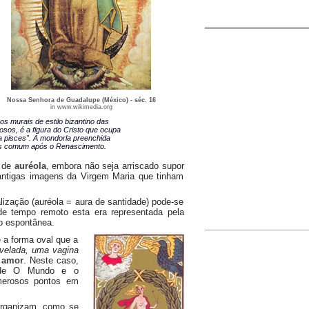
Nossa Senhora de Guadalupe (México) - séc. 16
in www.wikimedia.org
os murais de estilo bizantino das
iosos, é a figura do Cristo que ocupa
 pisces". A mondorla preenchida
ais comum após o Renascimento.
s de
auréola
, embora não seja arriscado supor
 antigas imagens da Virgem Maria que tinham
lização (auréola = aura de santidade) pode-se
de tempo remoto esta era representada pela
ão espontânea.
e a forma oval que a
velada, uma vagina
o
amor
. Neste caso,
a de O Mundo e o
merosos pontos em
organizam, como se