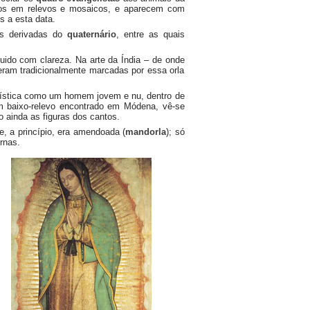
á-los em relevos e mosaicos, e aparecem com
s a esta data.
ias derivadas do
quaternário
, entre as quais
uido com clareza. Na arte da Índia – de onde
ram tradicionalmente marcadas por essa orla
lenística como um homem jovem e nu, dentro de
m baixo-relevo encontrado em Módena, vê-se
 ainda as figuras dos cantos.
e, a princípio, era amendoada (
mandorla
); só
rnas.