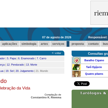
07 de agosto de 2026
Responsável:
...
aplicações
simbologia
artes
serviços
proposta
contato
bus
<
voltar
Consultas gra
ador
|
5. Papa
|
6. Enamorado
|
7. Carro
Baralho Cigano
orça
|
12. Pendurado
|
13. Morte
Tarô Egípcio
Lua
|
19. Sol
|
20. Julgamento
| 21. Mundo
Quatro pilares
ndo
lebração da Vida
Compilação de
Constantino K. Riemma