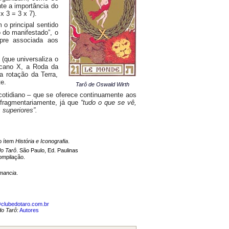
nte a importância do
x 3 = 3 x 7).
 o principal sentido
 do manifestado”, o
mpre associada aos
r
(que universaliza o
rcano X, a Roda da
a rotação da Terra,
e.
Tarô de Oswald Wirth
cotidiano – que se oferece continuamente aos
 fragmentariamente, já que
“tudo o que se vê,
 superiores”.
o ítem
História e Iconografia
.
o Tarô
. São Paulo, Ed. Paulinas
ompilação.
omancia
.
clubedotaro.com.br
do Tarô
:
Autores