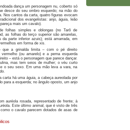
endoada dança um personagem nu, coberto só
ue desce do seu ombro esquerdo; na mão do
. Nos cantos da carta, quatro figuras evocam
radicional dos evangelistas: anjo, águia, leão
 pareça mais um cavalo).
de folhas simples e oblongas (no Tarô de
d, as folhas do terço superior são amarelas,
da parte inferior azuis); está amarrada, em
vermelhos em forma de xis.
 que a grinalda limita – com o pé direito
 vermelho (ou amarelo) e a perna esquerda
direito – está o personagem que parece dançar.
ulina, mas tem seios de mulher; o véu curto
te o seu sexo. Em uma mão leva a vara, na
do.
da carta há uma águia, a cabeça aureolada por
do para a esquerda; no ângulo oposto, um anjo
om auréola rosada, representado de frente; à
éola. Este último animal, que é visto de três
ão como o cavalo parecem dotados de asas de
licos