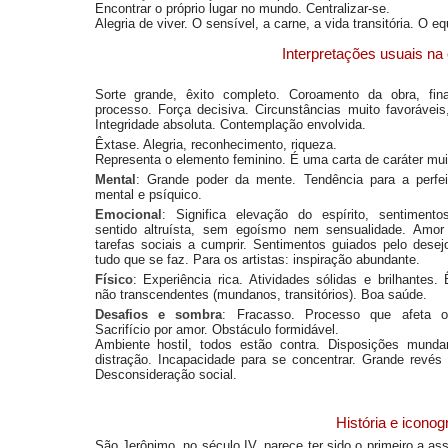
Encontrar o próprio lugar no mundo. Centralizar-se.
Alegria de viver. O sensível, a carne, a vida transitória. O equ
Interpretações usuais na
Sorte grande, êxito completo. Coroamento da obra, fin
processo. Força decisiva. Circunstâncias muito favoráveis
Integridade absoluta. Contemplação envolvida.
Êxtase. Alegria, reconhecimento, riqueza.
Representa o elemento feminino. É uma carta de caráter muit
Mental
: Grande poder da mente. Tendência para a perfei
mental e psíquico.
Emocional
: Significa elevação do espírito, sentiment
sentido altruísta, sem egoísmo nem sensualidade. Amor
tarefas sociais a cumprir. Sentimentos guiados pelo desej
tudo que se faz. Para os artistas: inspiração abundante.
Físico
: Experiência rica. Atividades sólidas e brilhantes.
não transcendentes (mundanos, transitórios). Boa saúde.
Desafios e sombra
: Fracasso. Processo que afeta o
Sacrifício por amor. Obstáculo formidável.
Ambiente hostil, todos estão contra. Disposições munda
distração. Incapacidade para se concentrar. Grande revés 
Desconsideração social.
História e iconog
São Jerônimo, no século IV, parece ter sido o primeiro a as