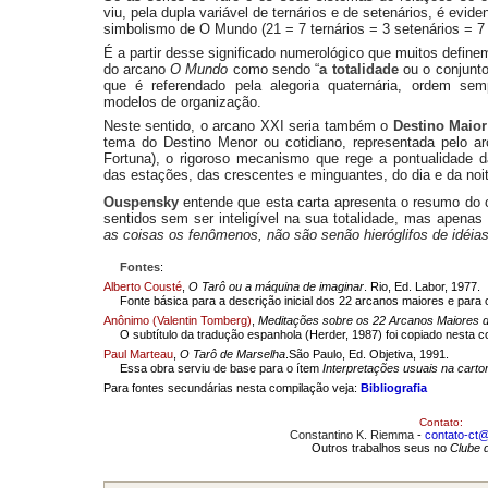
viu, pela dupla variável de ternários e de setenários, é evide
simbolismo de O Mundo (21 = 7 ternários = 3 setenários = 7 
É a partir desse significado numerológico que muitos definem
do arcano
O Mundo
como sendo “
a totalidade
ou o conjunto
que é referendado pela alegoria quaternária, ordem se
modelos de organização.
Neste sentido, o arcano XXI seria também o
Destino Maio
tema do Destino Menor ou cotidiano, representada pelo a
Fortuna), o rigoroso mecanismo que rege a pontualidade d
das estações, das crescentes e minguantes, do dia e da noit
Ouspensky
entende que esta carta apresenta o resumo do 
sentidos sem ser inteligível na sua totalidade, mas apenas
as coisas os fenômenos, não são senão hieróglifos de idéias
Fontes
:
Alberto Cousté
,
O Tarô ou a máquina de imaginar
. Rio, Ed. Labor, 1977.
Fonte básica para a descrição inicial dos 22 arcanos maiores e para 
Anônimo (Valentin Tomberg)
,
Meditações sobre os 22 Arcanos Maiores d
O subtítulo da tradução espanhola
(Herder, 1987) foi copiado nesta c
Paul Marteau
,
O Tarô de Marselha
.São Paulo, Ed. Objetiva, 1991.
Essa obra serviu de base para o ítem
Interpretações usuais na cart
Para fontes secundárias nesta compilação veja:
Bibliografia
Contato:
Constantino K. Riemma
-
contato-ct@
Outros trabalhos seus no
Clube 