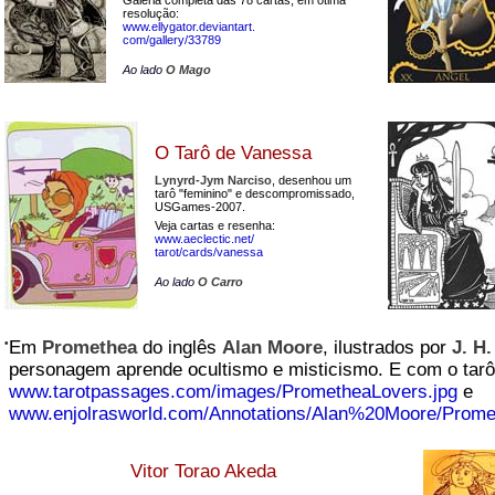
Galeria completa das 78 cartas, em ótima
resolução:
www.ellygator.deviantart.
com/gallery/33789
Ao lado
O Mago
O Tarô de Vanessa
Lynyrd-Jym Narciso
, desenhou um
tarô "feminino" e descompromissado,
USGames-2007.
Veja cartas e resenha:
www.aeclectic.net/
tarot/cards/vanessa
Ao lado
O Carro
•
Em
Promethea
do inglês
Alan Moore
, ilustrados por
J. H.
personagem aprende ocultismo e misticismo. E com o tarô
www.tarotpassages.com/images/PrometheaLovers.jpg
e
www.enjolrasworld.com/Annotations/Alan%20Moore/Promet
Vitor Torao Akeda