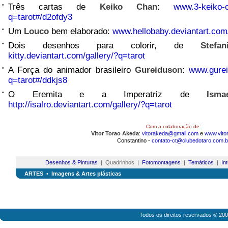
•
Três cartas de
Keiko Chan
:
www.3-keiko-c
q=tarot#/d2ofdy3
•
Um
Louco
bem elaborado:
www.hellobaby.deviantart.com/
•
Dois desenhos para colorir, de
Stefa
kitty.deviantart.com/gallery/?q=tarot
•
A Força do animador brasileiro
Gureiduson
:
www.gureid
q=tarot#/ddkjs8
•
O Eremita e a Imperatriz de
Ism
http://isalro.deviantart.com/gallery/?q=tarot
Com a colaboração de:
Vitor Torao Akeda
:
vitorakeda@gmail.com
e
www.vito
Constantino -
contato-ct@clubedotaro.com.b
Desenhos & Pinturas
| Quadrinhos |
Fotomontagens
|
Temáticos
|
In
ARTES
•
Imagens & Artes plásticas
Todos os direitos reservados © 20