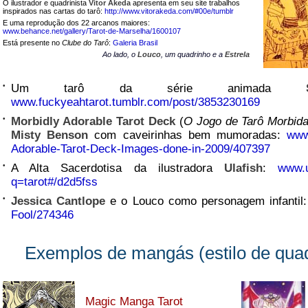
O ilustrador e quadrinista
Vitor Akeda
apresenta em seu site trabalhos
inspirados nas cartas do tarô:
http://www.vitorakeda.com/#00e/tumblr
E uma reprodução dos 22 arcanos maiores:
www.behance.net/gallery/Tarot-de-Marselha/1600107
Está presente no
Clube do Tarô
:
Galeria Brasil
Ao lado, o
Louco
, um quadrinho e a
Estrela
•
Um tarô da série animada
www.fuckyeahtarot.tumblr.com/post/3853230169
•
Morbidly Adorable Tarot Deck
(
O Jogo de Tarô Morbid
Misty Benson
com caveirinhas bem mumoradas:
www
Adorable-Tarot-Deck-Images-done-in-2009/407397
•
A Alta Sacerdotisa da ilustradora
Ulafish
:
www.u
q=tarot#/d2d5fss
•
Jessica Cantlope
e o Louco como personagem infantil
Fool/274346
Exemplos de mangás (estilo de qua
Magic Manga Tarot