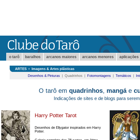
o tarô
baralhos
arcanos maiores
arcanos menores
aplicações
ARTES
•
Imagens & Artes plásticas
Desenhos & Pinturas
| Quadrinhos |
Fotomontagens
|
Temáticos
|
In
O tarô em
quadrinhos
,
mangá
e
cu
Indicações de sites e de blogs para serem
Harry Potter Tarot
Desenhos de Ellygator inspirados em Harry
Potter.