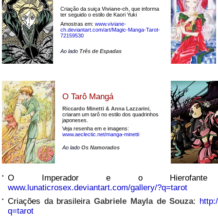
Criação da suiça
Viviane-ch
, que informa
ter seguido o estilo de Kaori Yuki
Amostras em:
www.viviane-
ch.deviantart.com/art/Magic-Manga-Tarot-
72159530
Ao lado
Três de Espadas
O Tarô Mangá
Riccardo Minetti & Anna Lazzarini
,
criaram um tarô no estilo dos quadrinhos
japoneses.
Veja resenha em e imagens:
www.aeclectic.net/manga-minetti
Ao lado
Os Namorados
•
O Imperador e o Hierofa
www.lunaticrosex.deviantart.com/gallery/?q=tarot
•
Criações da brasileira
Gabriele Mayla de Souza
:
http:
q=tarot