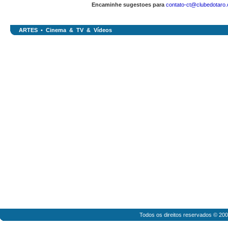
Encaminhe sugestoes para
contato-ct@clubedotaro
ARTES
•
Cinema & TV & Vídeos
Todos os direitos reservados © 20