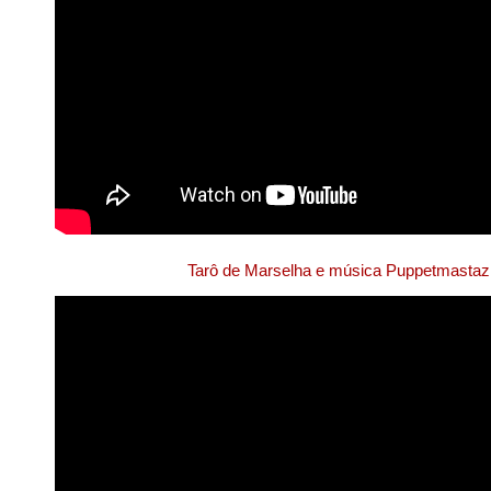
Tarô de Marselha e música Puppetmastaz 