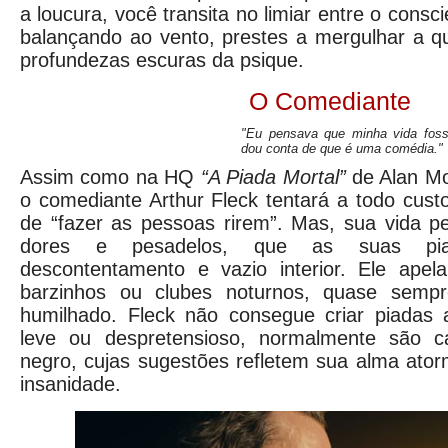
a loucura, você transita no limiar entre o consci
balançando ao vento, prestes a mergulhar a 
profundezas escuras da psique.
O Comediante
"Eu pensava que minha vida fos
dou conta de que é uma comédia."
Assim como na HQ
“A Piada Mortal”
de Alan Mo
o comediante Arthur Fleck tentará a todo cust
de “fazer as pessoas rirem”. Mas, sua vida p
dores e pesadelos, que as suas pia
descontentamento e vazio interior. Ele ape
barzinhos ou clubes noturnos, quase sempre
humilhado. Fleck não consegue criar piadas
leve ou despretensioso, normalmente são 
negro, cujas sugestões refletem sua alma ato
insanidade.