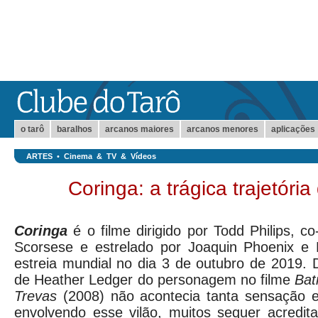
o tarô
baralhos
arcanos maiores
arcanos menores
aplicações
ARTES
•
Cinema & TV & Vídeos
Coringa: a trágica trajetóri
Coringa
é o filme dirigido por Todd Philips, c
Scorsese e estrelado por Joaquin Phoenix e
estreia mundial no dia 3 de outubro de 2019. 
de Heather Ledger do personagem no filme
Bat
Trevas
(2008) não acontecia tanta sensação 
envolvendo esse vilão, muitos sequer acredit