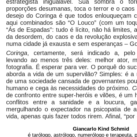
estrategista inigualável. Sua sombra o t
proporções desumanas, toca o terror e o caos
desejo do Coringa é que todos enlouqueçam 
aqui combinados são “O Louco” (com um toqu
“Ás de Espadas”: tudo é lícito, não há limites,
da desordem, do caos e da revolução explosiv
numa cidade já exausta e sem esperanças – Go
Coringa
, certamente, será indicado a, pel
levando ao menos três deles: melhor ator, m
fotografia. É esperar para ver. O porquê do su
aborda a vida de um supervilão? Simples: é a 
de uma sociedade cansada de governantes pouc
humano e cega às necessidades do próximo.
C
de confronto entre super-heróis e vilões, é um 
conflitos entre a sanidade e a loucura, ga
mergulhando o expectador na psicopatia de 
vida, apenas quis fazer todos rirem. Afinal, “por
Giancarlo Kind Schmid
é tarólogo, astrólogo, numerólogo e terapeuta,