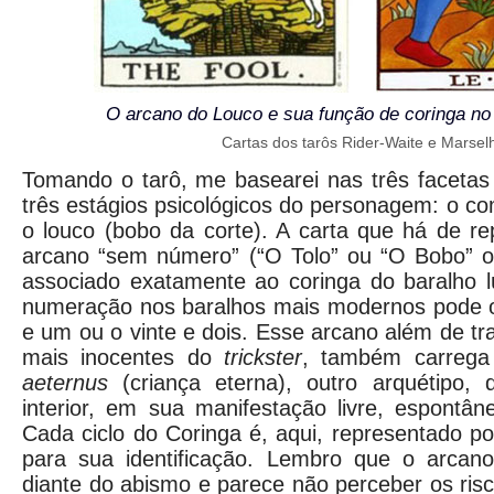
O arcano do Louco e sua função de coringa n
Cartas dos tarôs Rider-Waite e Marsel
Tomando o tarô, me basearei nas três facetas
três estágios psicológicos do personagem: o co
o louco (bobo da corte). A carta que há de re
arcano “sem número” (“O Tolo” ou “O Bobo” ou
associado exatamente ao coringa do baralho l
numeração nos baralhos mais modernos pode oc
e um ou o vinte e dois. Esse arcano além de tr
mais inocentes do
trickster
, também carrega
aeternus
(criança eterna), outro arquétipo,
interior, em sua manifestação livre, espontâne
Cada ciclo do Coringa é, aqui, representado p
para sua identificação. Lembro que o arcan
diante do abismo e parece não perceber os risc