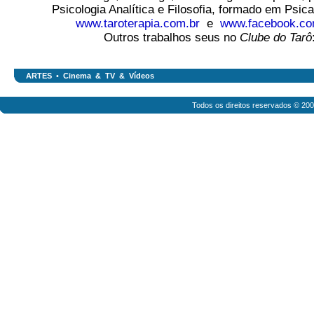
Psicologia Analítica e Filosofia, formado em Psic
www.taroterapia.com.br
e
www.facebook.com
Outros trabalhos seus no
Clube do Tarô
ARTES
•
Cinema & TV & Vídeos
Todos os direitos reservados © 20