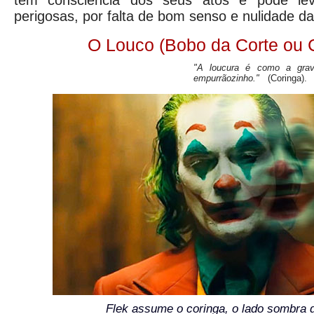
tem consciência dos seus atos e pode lev
perigosas, por falta de bom senso e nulidade da
O Louco (Bobo da Corte ou 
"A loucura é como a grav
empurrãozinho."
(Coringa).
Flek assume o coringa, o lado sombra 