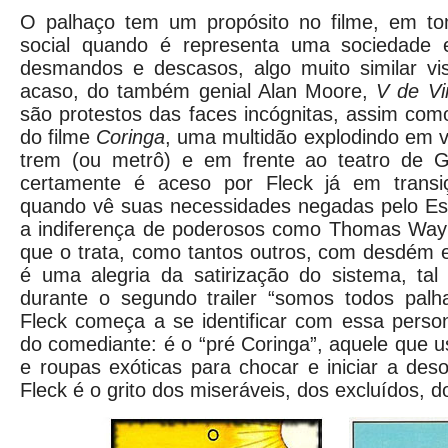
O palhaço tem um propósito no filme, em tom
social quando é representa uma sociedade 
desmandos e descasos, algo muito similar vis
acaso, do também genial Alan Moore,
V de V
são protestos das faces incógnitas, assim como
do filme
Coringa
, uma multidão explodindo em v
trem (ou metrô) e em frente ao teatro de G
certamente é aceso por Fleck já em transi
quando vê suas necessidades negadas pelo Es
a indiferença de poderosos como Thomas Way
que o trata, como tantos outros, com desdém e
é uma alegria da satirização do sistema, tal
durante o segundo trailer “somos todos palha
Fleck começa a se identificar com essa pers
do comediante: é o “pré Coringa”, aquele que
e roupas exóticas para chocar e iniciar a de
Fleck é o grito dos miseráveis, dos excluídos, do