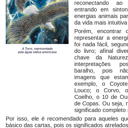
reconectando ao
entrando em sinto
energias animais p
da vida mais intuitiva
Porém, encontrar 
representar a energ
foi nada fácil, segu
A Torre, representada
do livro; afinal div
pela águia nativa americana
chave da Natur
interpretações p
baralho, pois n
imagens que estam
exemplo, o Coyote
Louco; o Corvo, 
Coelho, o 10 de Our
de Copas. Ou seja, 
significado completo
Por isso, ele é recomendado para aqueles q
básico das cartas, pois os significados atrelado