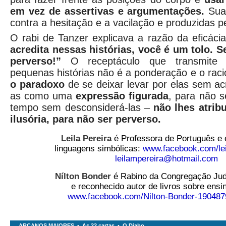
em vez de assertivas e argumentações.
Sua
contra a hesitação e a vacilação e produzidas 
O rabi de Tanzer explicava a razão da eficácia
acredita
nessas histórias, você é um tolo. S
perverso!”
O receptáculo que transmite 
pequenas histórias não é a ponderação e o racio
o paradoxo
de se deixar levar por elas sem ac
as como uma
expressão figurada
, para não 
tempo sem desconsiderá-las –
não lhes atrib
ilusória, para não ser perverso.
Leila Pereira
é Professora de Português e 
linguagens simbólicas:
www.facebook.com/lei
leilampereira@hotmail.com
Nílton Bonder
é Rabino da Congregação Juda
e reconhecido autor de livros sobre ens
www.facebook.com/Nilton-Bonder-19048
ARCANOS MAIORES
•
As 22 cartas
•
O Diabo