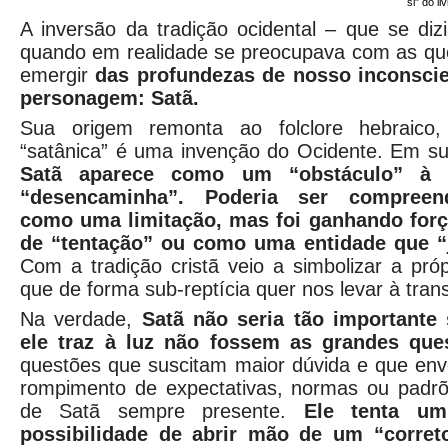
si" do li
A inversão da tradição ocidental – que se di
quando em realidade se preocupava com as que
emergir
das profundezas de nosso inconsci
personagem: Satã.
Sua origem remonta ao folclore hebraico
“satânica”
é uma invenção do Ocidente. Em sua
Satã aparece como um “obstáculo” à 
“desencaminha”. Poderia ser compreen
como uma limitação, mas foi ganhando for
de “tentação” ou como uma entidade que “j
Com a tradição cristã veio a simbolizar a própr
que de forma sub-reptícia quer nos levar à tran
Na verdade,
Satã não seria tão importante
ele traz à luz não fossem as grandes qu
questões que suscitam maior dúvida e que env
rompimento de expectativas, normas ou padrõ
de Satã sempre presente.
Ele tenta um
possibilidade de abrir mão de um “corr