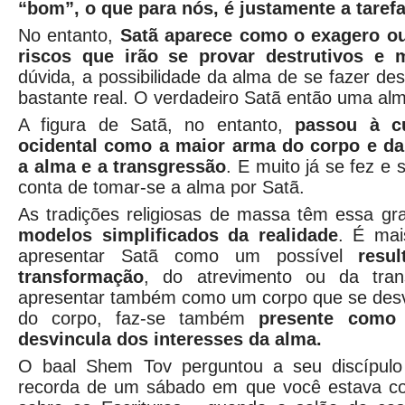
“bom”, o que para nós, é justamente a taref
No entanto,
Satã aparece como o exagero o
riscos que irão se provar destrutivos e m
dúvida, a possibilidade da alma de se fazer de
bastante real. O verdadeiro Satã então uma al
A figura de Satã, no entanto,
passou à cu
ocidental como a maior arma do corpo e da
a alma e a transgressão
. E muito já se fez e 
conta de tomar-se a alma por Satã.
As tradições religiosas de massa têm essa g
modelos
simplificados da realidade
. É mai
apresentar Satã como um possível
resu
transformação
, do atrevimento ou da tra
apresentar também como um corpo que se desvi
do corpo, faz-se também
presente como
desvincula dos interesses da alma.
O baal Shem Tov perguntou a seu discípulo 
recorda de um sábado em que você estava c