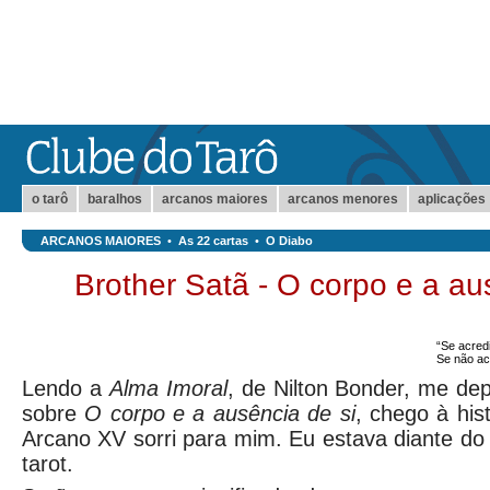
o tarô
baralhos
arcanos maiores
arcanos menores
aplicações
ARCANOS MAIORES
•
As 22 cartas
•
O Diabo
Brother Satã - O corpo e a au
“Se acredi
Se não ac
Lendo a
Alma Imoral
, de Nilton Bonder, me de
sobre
O corpo e a ausência de si
, chego à his
Arcano XV sorri para mim. Eu estava diante do 
tarot.