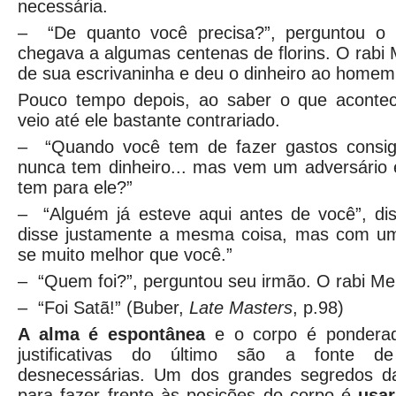
necessária.
– “De quanto você precisa?”, perguntou o r
chegava a algumas centenas de florins. O rabi 
de sua escrivaninha e deu o dinheiro ao homem
Pouco tempo depois, ao saber o que acontec
veio até ele bastante contrariado.
– “Quando você tem de fazer gastos consig
nunca tem dinheiro... mas vem um adversário 
tem para ele?”
– “Alguém já esteve aqui antes de você”, dis
disse justamente a mesma coisa, mas com um
se muito melhor que você.”
– “Quem foi?”, perguntou seu irmão. O rabi Me
– “Foi Satã!” (Buber,
Late Masters
, p.98)
A alma é espontânea
e o corpo é ponderad
justificativas do último são a fonte de 
desnecessárias. Um dos grandes segredos da
para fazer frente às posições do corpo é
usar