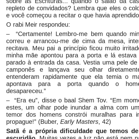
sobre as Escrituras... quando o salão da ca
repleto de convidados? Lembra que eles o co
e você começou a recitar o que havia aprendido
O rabi Meir respondeu:
– “Certamente! Lembro-me bem quando min
correu e arrancou-me de cima da mesa, int
recitava. Meu pai a princípio ficou muito irrit
minha mãe apontou para a porta e lá estav
parado à entrada da casa. Vestia uma pele de
camponês e lançava seu olhar diretamen
entenderam rapidamente que ela temia o ma
apontava para a porta quando o home
desapareceu.”
– “Era eu”, disse o baal Shem Tov. “Em mom
estes, um olhar pode inundar a alma com um
temor dos homens constrói muralhas para i
propague!” (Buber,
Early Masters
, 42)
Satã é a própria dificuldade que temos de 
escuridão.
Muitas vezes a luz não está nem n