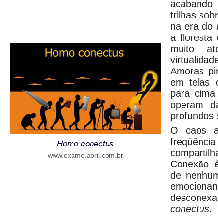
acabando
trilhas sob
na era do
a floresta
muito at
virtuali
Amoras pi
em telas c
para cima
operam d
profundos 
O caos a
freqüên
Homo conectus
compartil
www.exame.abril.com.br
Conexão é
de nenhum
emociona
descone
conectus
.