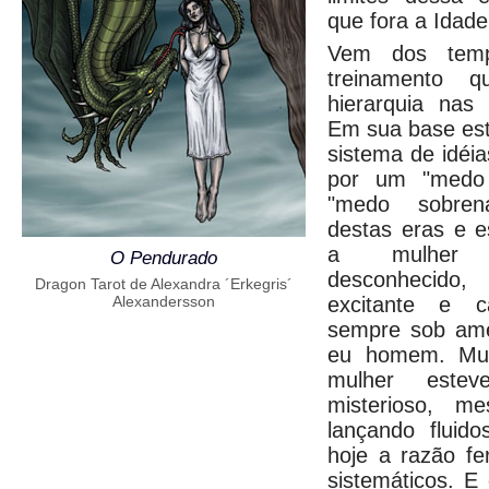
que fora a Idad
Vem dos temp
treinamento q
hierarquia nas
Em sua base est
sistema de idéia
por um "medo 
"medo sobrena
destas eras e e
a mulher 
O Pendurado
desconhecido
Dragon Tarot de Alexandra ´Erkegris´
Alexandersson
excitante e c
sempre sob am
eu homem. Mui
mulher este
misterioso, m
lançando fluid
hoje a razão fe
sistemáticos. E