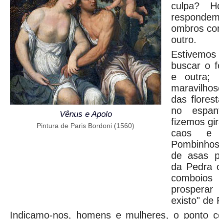
culpa? H
responde
ombros con
outro.
Estivemos
buscar o 
e outra;
maravilho
das flores
no espan
Vênus e Apolo
fizemos gi
Pintura de Paris Bordoni (1560)
caos e 
Pombinhos
de asas p
da Pedra o
comboi
prospera
existo" de
Indicamo-nos, homens e mulheres, o ponto 