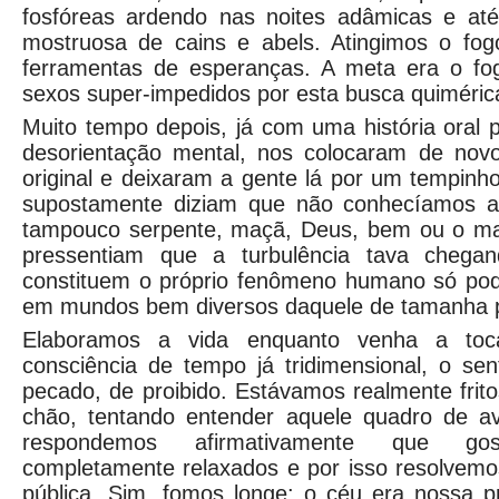
fosfóreas ardendo nas noites adâmicas e at
mostruosa de cains e abels. Atingimos o fo
ferramentas de esperanças. A meta era o fo
sexos super-impedidos por esta busca quimérica e
Muito tempo depois, já com uma história oral
desorientação mental, nos colocaram de nov
original e deixaram a gente lá por um tempin
supostamente diziam que não conhecíamos a
tampouco serpente, maçã, Deus, bem ou o ma
pressentiam que a turbulência tava chega
constituem o próprio fenômeno humano só pod
em mundos bem diversos daquele de tamanha p
Elaboramos a vida enquanto venha a to
consciência de tempo já tridimensional, o se
pecado, de proibido. Estávamos realmente frito
chão, tentando entender aquele quadro de a
respondemos afirmativamente que g
completamente relaxados e por isso resolvemo
pública. Sim, fomos longe: o céu era nossa p