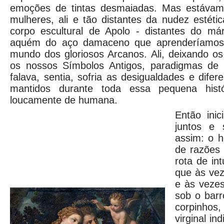
emoções de tintas desmaiadas. Mas estávam
mulheres, ali e tão distantes da nudez estét
corpo escultural de Apolo - distantes do m
aquém do aço damaceno que aprenderíamos 
mundo dos gloriosos Arcanos. Ali, deixando o
os nossos Símbolos Antigos, paradigmas de 
falava, sentia, sofria as desigualdades e dif
mantidos durante toda essa pequena his
loucamente de humana.
Então ini
juntos e 
assim: o 
de razões
rota de int
que às ve
e às vezes
sob o bar
corpinhos
virginal i