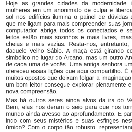
Hoje as grandes cidades da modernidade 
mulheres em um anonimato de culpa e liberda
sol nos edifícios ilumina o painel de dúvida
que me ligam para mais compreender suas jorn
computador abriga todos os conectados e s
leitos estão mais sozinhos e mais livres, ma
cheias e mais vazias. Resta-nos, entretanto
daquele Velho Sábio. A maçã está girando c
simbólico no lugar do Arcano, mas um outro Ar
de cada uma de vocês. Uma antiga senhora u
ofereceu essas lições que aqui compartilho. É a
muitos opostos que deixam folgar a imaginação 
um bom leitor consegue explorar plenamente e
nova compreensão.
Mas há outros seres ainda alvos da ira do V
Bem, elas nos deram o seio para que nos to
mundo ainda avesso ao aprofundamento. E par
indo com seus mistérios e suas esfinges nes
úmido? Com o corpo tão robusto, representand