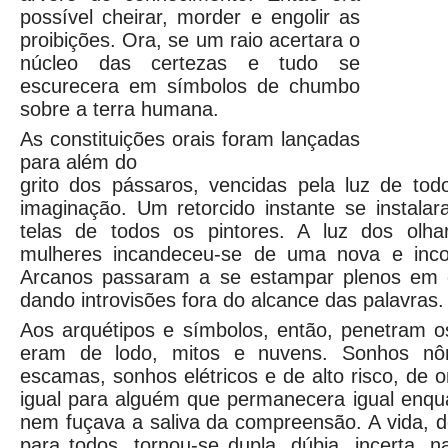
possível cheirar, morder e engolir as
proibições. Ora, se um raio acertara o
núcleo das certezas e tudo se
escurecera em símbolos de chumbo
sobre a terra humana.
As constituições orais foram lançadas
para além do
grito dos pássaros, vencidas pela luz de to
imaginação. Um retorcido instante se instalar
telas de todos os pintores. A luz dos olh
mulheres incandeceu-se de uma nova e incon
Arcanos passaram a se estampar plenos em q
dando introvisões fora do alcance das palavras.
Aos arquétipos e símbolos, então, penetram 
eram de lodo, mitos e nuvens. Sonhos n
escamas, sonhos elétricos e de alto risco, de 
igual para alguém que permanecera igual enqu
nem fuçava a saliva da compreensão. A vida, 
para todos, tornou-se dupla, dúbia, incerta,