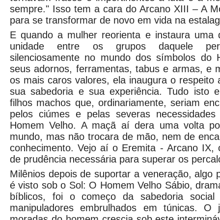
sempre." Isso tem a cara do Arcano XIII – A 
para se transformar de novo em vida na estala
E quando a mulher reorienta e instaura uma d
unidade entre os grupos daquele per
silenciosamente no mundo dos símbolos do
seus adornos, ferramentas, tabus e armas, e 
os mais caros valores, ela inaugura o respeit
sua sabedoria e sua experiência. Tudo isto 
filhos machos que, ordinariamente, seriam en
pelos ciúmes e pelas severas necessidades 
Homem Velho. A maçã aí dera uma volta po
mundo, mas não trocara de mão, nem de encant
conhecimento. Vejo aí o Eremita - Arcano I
de prudência necessária para superar os percal
Milênios depois de suportar a veneração, algo 
é visto sob o Sol: O Homem Velho Sábio, dram
bíblicos, foi o começo da sabedoria social
manipuladores embrulhados em túnicas. O j
moradas do homem crescia sob este intermináv