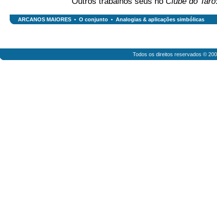
Outros trabalhos seus no
Clube do Tarô
ARCANOS MAIORES
•
O conjunto
•
Analogias & aplicações simbólicas
Todos os direitos reservados © 20