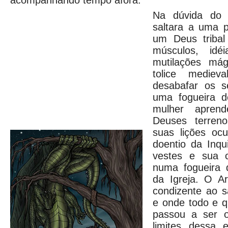
acompanhando tempo afora.
Na dúvida do
saltara a uma 
um Deus tribal
músculos, idé
mutilações má
tolice mediev
desabafar os s
uma fogueira d
mulher aprend
Deuses terren
suas lições ocu
doentio da Inqu
vestes e sua 
numa fogueira 
da Igreja. O A
condizente ao s
e onde todo e q
passou a ser o
limites dessa 