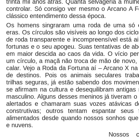
trinta mil anos atrás. Quanta selvageria a mulh
controlar. Só consigo ver mesmo o Arcano A F
clássico entendimento dessa época.
Os homens singraram uma roda de uma só e
eras. Os círculos são visíveis ao longo dos ciclo
de roda transparente e incompreensível está a
fortunas e o seu apogeu. Suas tentativas de 
em maior descida ao caos da vida. O vício p
um círculo, a maçã não troca de mão de novo,
calar. Vejo a Roda da Fortuna aí – Arcano X na 
de destinos. Pois os animais seculares trab
trilhas seguras, já estão sabendo dos movime
se afirmam na cultura e desequilibram antigas
masculino. Alguns desses meninos já tiveram o
alertados e chamaram suas vozes atávicas d
construtivas; outros tentam espantar seus 
alimentados desde quando nossos sonhos que
e nuvens.
Nossos c