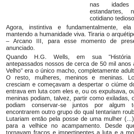
nas idades
estandartes,
cotidiano tedios
Agora, instintiva e fundamentalmente, el
mantendo a humanidade viva. Tiraria o arquétip
– Arcano III, para esse momento de prese
anunciado.
Quando H.G. Wells, em sua "História U
antepassados nossos de cerca de 50 mil anos 
Velho" era o único macho, completamente adul
O resto, mulheres, meninos e meninas. L
cresciam e começavam a despertar o ciúme d
entrava em luta com eles e, ou os expulsava, 
meninas podiam, talvez, partir como exiladas, 
podiam conservar-se juntos por algum 
encontrarem outro grupo do qual tentariam ro
Lutariam então pela posse de uma mulher (...
para a velhice no acampamento. Desde q
tornavam fracos e impertinentes a luta e a mor