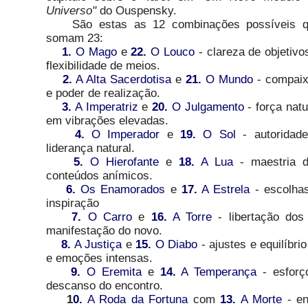
Universo"
do Ouspensky.
São estas as 12 combinações possíveis q
somam 23:
1.
O Mago
e
22.
O Louco
- clareza de objetivo
flexibilidade de meios.
2.
A Alta Sacerdotisa
e
21.
O Mundo
- compai
e poder de realização.
3.
A Imperatriz
e
20.
O Julgamento
- força natu
em vibrações elevadas.
4.
O Imperador
e
19.
O Sol
- autoridad
liderança natural.
5.
O Hierofante
e
18.
A Lua
- maestria 
conteúdos anímicos.
6.
Os Enamorados
e
17.
A Estrela
- escolha
inspiração
7.
O Carro
e
16.
A Torre
- libertação dos
manifestação do novo.
8.
A Justiça
e
15.
O Diabo
- ajustes e equilíbri
e emoções intensas.
9.
O Eremita
e
14.
A Temperança
- esforç
descanso do encontro.
1
0.
A Roda da Fortuna
com
13.
A Morte
- en