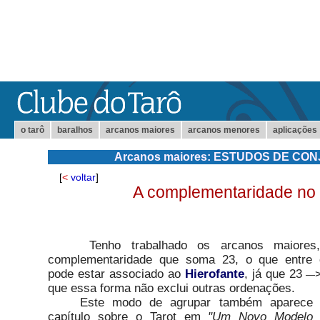
o tarô
baralhos
arcanos maiores
arcanos menores
aplicações
Arcanos maiores: ESTUDOS DE CO
[
<
voltar
]
A complementaridade no
Tenho trabalhado os arcanos maiores,
complementaridade que soma 23, o que entre o
pode estar associado ao
Hierofante
, já que 23
—
que essa forma não exclui outras ordenações.
Este modo de agrupar também aparece 
capítulo sobre o Tarot em
"Um Novo Modelo 