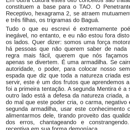
Em outra cultura estes oito conceitos são trat
constituem a base para o TAO. O Penetrant
Receptivo, hexagrama 2, se atraem mutuamente
e três filhas, os trigramas do Baguá.
Tudo o que eu escrevi é extremamente poéti
inegável, no entanto, e eu não estou fora dist
os lados. Quer dizer: somos uma força motora
há pessoas que não querem saber de nada d
regra mais fácil, querem que nós façamos
apenas se divertem. É uma armadilha. Se cai
autoridade, o poder, para colocar nosso se
espada que diz que toda a natureza criada es
servir, este é um dos frutos que aprendemos a
foi a primeira tentação. A segunda Mentira é a
outro lado está a defesa da natureza criada,
do mal que este poder cria, o carma, negativo e
segunda armadilha, usar este conhecimento 
alimentarmos dele, tirando proveito das qualid
dos erros, chantageando e constrangendo.
receptiva em sua forma demoníaca.