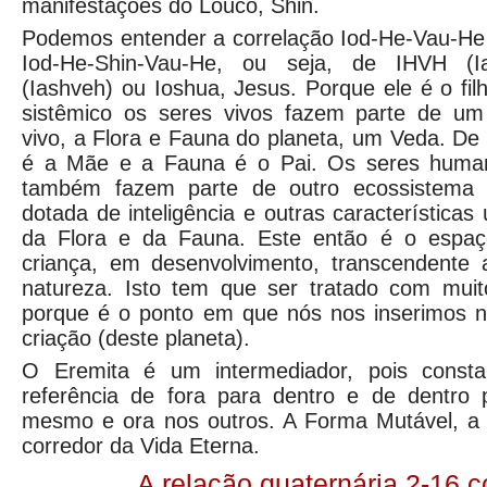
manifestações do Louco, Shin.
Podemos entender a correlação Iod-He-Vau-He
Iod-He-Shin-Vau-He, ou seja, de IHVH (
(Iashveh) ou Ioshua, Jesus. Porque ele é o fil
sistêmico os seres vivos fazem parte de um
vivo, a Flora e Fauna do planeta, um Veda. De 
é a Mãe e a Fauna é o Pai. Os seres humano
também fazem parte de outro ecossistema 
dotada de inteligência e outras característica
da Flora e da Fauna. Este então é o espaç
criança, em desenvolvimento, transcendente
natureza. Isto tem que ser tratado com muito
porque é o ponto em que nós nos inserimos n
criação (deste planeta).
O Eremita é um intermediador, pois const
referência de fora para dentro e de dentro 
mesmo e ora nos outros. A Forma Mutável, a
corredor da Vida Eterna.
A relação quaternária 2-16 