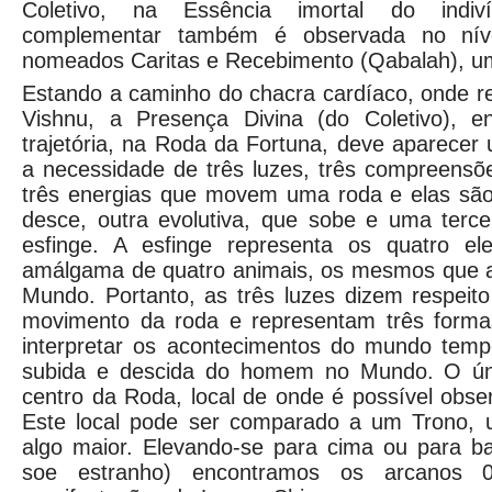
Coletivo, na Essência imortal do indiv
complementar também é observada no nív
nomeados Caritas e Recebimento (Qabalah), um
Estando a caminho do chacra cardíaco, onde r
Vishnu, a Presença Divina (do Coletivo), e
trajetória, na Roda da Fortuna, deve aparecer
a necessidade de três luzes, três compreensõ
três energias que movem uma roda e elas são,
desce, outra evolutiva, que sobe e uma terce
esfinge. A esfinge representa os quatro 
amálgama de quatro animais, os mesmos que 
Mundo. Portanto, as três luzes dizem respeito 
movimento da roda e representam três formas
interpretar os acontecimentos do mundo tem
subida e descida do homem no Mundo. O úni
centro da Roda, local de onde é possível obse
Este local pode ser comparado a um Trono,
algo maior. Elevando-se para cima ou para b
soe estranho) encontramos os arcanos