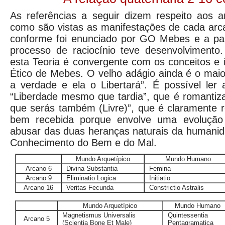
As referências a seguir dizem respeito aos 
como são vistas as manifestações de cada arc
conforme foi enunciado por GO Mebes e a part
processo de raciocínio teve desenvolvimento.
esta Teoria é convergente com os conceitos e
Ético de Mebes. O velho adágio ainda é o mai
a verdade e ela o Libertará”. É possível ler 
“Liberdade mesmo que tardia”, que é romantiz
que serás também (Livre)”, que é claramente r
bem recebida porque envolve uma evolução
abusar das duas heranças naturais da humanid
Conhecimento do Bem e do Mal.
Mundo Arquetípico
Mundo Humano
Arcano 6
Divina Substantia
Femina
Arcano 9
Eliminatio Logica
Initiatio
Arcano 16
Veritas Fecunda
Constrictio Astralis
Mundo Arquetípico
Mundo Humano
Magnetismus Universalis
Quintessentia
Arcano 5
(Scientia Bone Et Male)
Pentagramatica