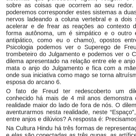
sobre as coisas que ocorrem ao seu redor.
poderemos corresponder estes sistemas a duas
nervos ladeando a coluna vertebral e a dois
acelerar e de frear as reações ao contexto
forma autônoma, um é simpático e o outro é
antipático, como eu o chamo), opostos ent
Psicologia podemos ver o Superego de Freu
trombeteiro do Julgamento e podemos ver o 
dilema apresentado na relação entre ele e an
mata o anjo do Julgamento e fica com a mãe
onde sua iniciativa como mago se torna altruís
esposa do arcano 6.
O fato de Freud ter redescoberto um dile
conhecido há mais de 4 mil anos demonstra 
realidade maior do lado de fora de nós. O dil
aventurarmos nesta realidade, neste “Espaço
entre anjos e dilúvios? A resposta é: Precisam
Na Cultura Hindu há três formas de representaç
e elas são conectadas as três gunas, as artífi