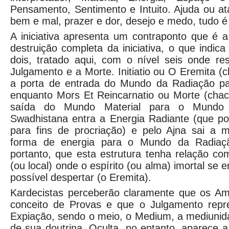
Pensamento, Sentimento e Intuito. Ajuda ou a
bem e mal, prazer e dor, desejo e medo, tudo é
A iniciativa apresenta um contraponto que é a
destruição completa da iniciativa, o que indic
dois, tratado aqui, com o nível seis onde r
Julgamento e a Morte. Initiatio ou O Eremita (
a porta de entrada do Mundo da Radiação pa
enquanto Mors Et Reincarnatio ou Morte (chac
saída do Mundo Material para o Mundo 
Swadhistana entra a Energia Radiante (que p
para fins de procriação) e pelo Ajna sai a 
forma de energia para o Mundo da Radiaçã
portanto, que esta estrutura tenha relação c
(ou local) onde o espírito (ou alma) imortal se
possível despertar (o Eremita).
Kardecistas perceberão claramente que os A
conceito de Provas e que o Julgamento repr
Expiação, sendo o meio, o Medium, a mediunid
de sua doutrina. Oculta, no entanto, aparece a