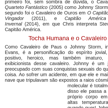
primeiro foi, sem sombra de dúvida, o Cav
Quarteto Fantástico
(2005) como Johnny Storm
segundo foi o Cavaleiro de Ouros em
O Capitã
Vingador
(2011), e
Capitão Améri
Invernal
(2014), em que Chris interpreta Ste
Capitão América.
Tocha Humana e o Cavaleiro
Como Cavaleiro de Paus o Johnny Storm, int
Evans, é a personificação do espírito jovial
positivo, heroico, mas também imaturo,
exibicionista desse cavaleiro. Johnny é um 
preocupado com suas conquistas sexuais do qu
coisa. Ao sofrer um acidente, em que ele e m
nave que tripulavam são expostos a raios cósmi
molecular é totalme
disso ele passa a
próprio corpo e
altas temperatur
quando quer! Joh