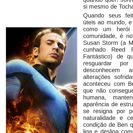
si mesmo de Toc
Quando seus fe
úteis ao mundo, e 
como um herói 
comunidade, é not
Susan Storm (a Mu
cunhado Reed R
Fantástico) de q
resguardar po
desconhecem a
alterações sofrid
aconteceu com B
que não consegue
humana, manten
aparência de estr
se resigna por 
naturalidade e ce
condição de Ben q
liga e desliga co