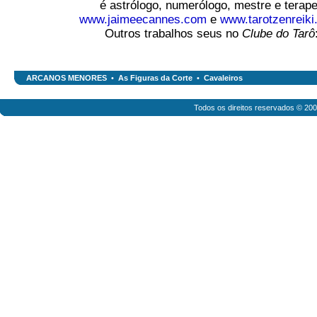
é astrólogo, numerólogo, mestre e terape
www.jaimeecannes.com
e
www.tarotzenreiki
Outros trabalhos seus no
Clube do Tarô
ARCANOS MENORES
•
As Figuras da Corte
•
Cavaleiros
Todos os direitos reservados © 20