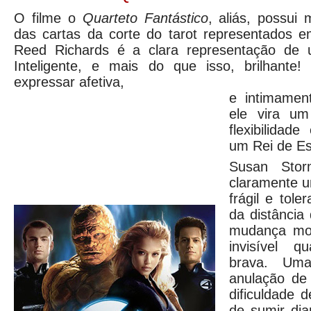
O filme o
Quarteto Fantástico
, aliás, possui
das cartas da corte do tarot representados 
Reed Richards é a clara representação de
Inteligente, e mais do que isso, brilhante
expressar afetiva,
e intimame
ele vira um
flexibilidad
um Rei de Es
Susan Sto
claramente 
frágil e tol
da distância
mudança mol
invisível 
brava. Uma
anulação de
dificuldade 
de sumir di