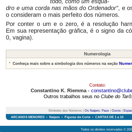
todo, como um esqua-
dro e uma corda nas mãos do Ordenador”
, e o
o consideram o mais perfeito dos números.
Por conter o um e o zero, é a resolução har
Em sua representação gráfica, é o signo da có
0, vagina).
Numerologia
•
Numer
Conheça mais sobre a simbologia dos números na seção
Contato:
Constantino K. Riemma
-
constantino@club
Outros trabalhos seus no
Clube do Tarô
Símbolos dos Números |
Os Naipes: Paus
|
Ouros
|
Espa
ARCANOS MENORES
•
Naipes
•
Figuras da Corte
•
CARTAS DE 1 a 10
Todos os direitos reservados © 20