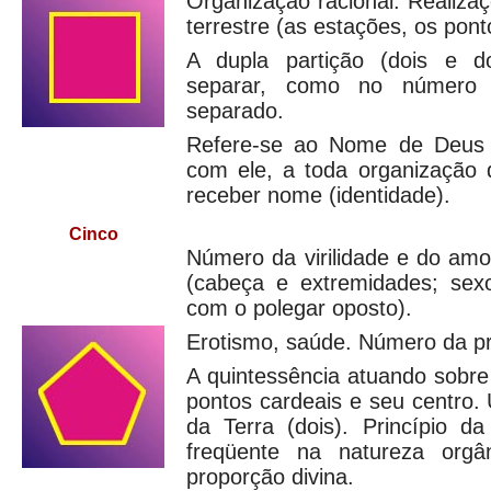
Organização racional. Realiza
terrestre (as estações, os ponto
A dupla partição (dois e do
separar, como no número
separado.
Refere-se ao Nome de Deus 
com ele, a toda organização 
receber nome (identidade).
Cinco
Número da virilidade e do am
(cabeça e extremidades; se
com o polegar oposto).
Erotismo, saúde. Número da p
A quintessência atuando sobre
pontos cardeais e seu centro. 
da Terra (dois). Princípio da
freqüente na natureza orgâ
proporção divina.