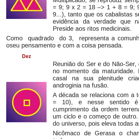
Multiplicado, se reproduz sem
= 9; 9 x 2 = 18 –> 1 + 8 = 9; 
9...), tanto que os cabalistas 
evidência da verdade que n
Preside aos ritos medicinais.
Como quadrado do 3, representa a comunh
oseu pensamento e com a coisa pensada.
Dez
Reunião do Ser e do Não-Ser,
no momento da maturidade. F
casal na sua plenitude cri
androginia na fusão.
A década se relaciona com a t
= 10), e nesse sentido é
cumprimento da ordem terrena
um ciclo e o começo de outro
do universo, pois eleva todas a
Nicômaco de Gerasa o ch