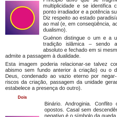
multiplicidade e se identific
ponto irradiador e a potência s
Diz respeito ao estado paradis
ao mal (e, em conseqüência, ao
dualismo).
Guénon distingue o um e a u
tradição islâmica – sendo 
absoluto e fechado em si mesm
admite a passagem à dualidade.
Esta imagem poderia relacionar-se talvez 
abismo sem fundo anterior à criação) ou o 
Deus, condenado ao vazio eterno por negar-
riscos da criação, passagem da unidade gera
estabelece a presença do outro).
Dois
Binário. Androginia. Conflito
opostos. Casal sem descendê
negativo é o símbolo da queda 