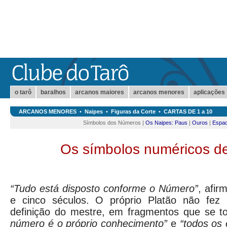
o tarô
baralhos
arcanos maiores
arcanos menores
aplicações
ARCANOS MENORES
•
Naipes
•
Figuras da Corte
•
CARTAS DE 1 a 10
Símbolos dos Números |
Os Naipes: Paus
|
Ouros
|
Espa
Os símbolos numéricos de
“Tudo está disposto conforme o Número”
, afir
e cinco séculos. O próprio Platão não fez 
definição do mestre, em fragmentos que se t
número é o próprio conhecimento”
e
“todos os