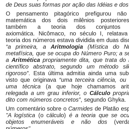
de Deus suas formas por ação das Idéias e do
O pensamento pitagórico prefigurou nã
matemática dos dois milênios posterior
também a teoria dos conjunto
axiomática. Nicômaco, no século I, relatav
teoria dos números estava dividida em duas disc
“a primeira, a
Aritmologia
(Mística do Nú
metafísica, que se ocupa do Número Puro; a s
a
Aritmética
propriamente dita, que trata do
científico abstrato, segundo um método silo
rigoroso”
. Esta última admitia ainda uma subd
visto que originava
“uma terceira ciência, ou
uma técnica
(a que hoje chamamos aritm
relegada a um grau inferior, o
Cálculo
propr
dito com números concretos”
, segundo Ghyka.
Um comentário sobre o
Carmides
de Platão esp
"A logística
(o cálculo)
é a teoria que se oc
objetos enumeráveis e não dos
(verda
números"
.