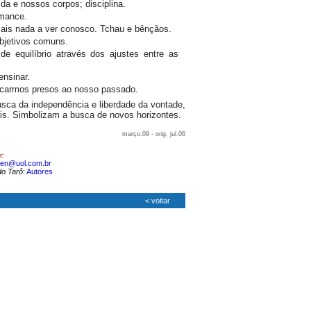
da e nossos corpos; disciplina.
rmance.
mais nada a ver conosco. Tchau e bênçãos.
bjetivos comuns.
de equilíbrio através dos ajustes entre as
ensinar.
icarmos presos ao nosso passado.
sca da independência e liberdade da vontade,
is. Simbolizam a busca de novos horizontes.
março.09 - orig. jul.06
r:
en@uol.com.br
do Tarô
:
Autores
<
voltar