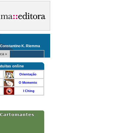
 Constantino K. Riemma
ca »
tuitas online
Orientação
O Momento
I Ching