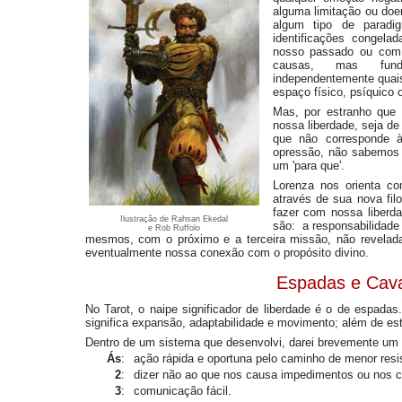
alguma limitação ou doe
algum tipo de paradi
identificações congela
nosso passado ou com 
causas, mas funda
independentemente quai
espaço físico, psíquico o
Mas, por estranho que
nossa liberdade, seja d
que não corresponde à
opressão, não sabemos 
um 'para que'.
Lorenza nos orienta co
através de sua nova fi
fazer com nossa liberd
Ilustração de Rahsan Ekedal
são: a responsabilidad
e Rob Ruffolo
mesmos, com o próximo e a terceira missão, não revelada
eventualmente nossa conexão com o propósito divino.
Espadas e Cava
No Tarot, o naipe significador de liberdade é o de espadas
significa expansão, adaptabilidade e movimento; além de es
Dentro de um sistema que desenvolvi, darei brevemente um s
Ás
:
ação rápida e oportuna pelo caminho de menor resi
2
:
dizer não ao que nos causa impedimentos ou nos cr
3
:
comunicação fácil.