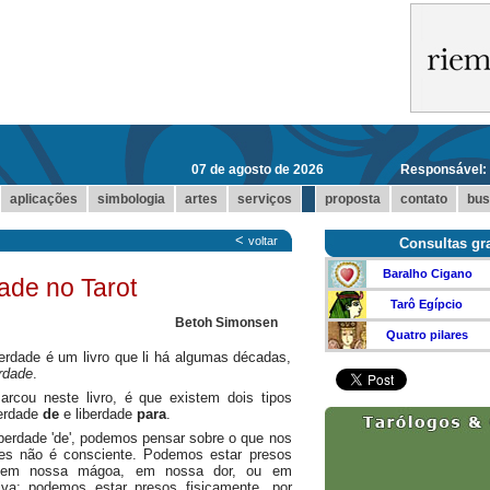
07 de agosto de 2026
Responsável:
...
aplicações
simbologia
artes
serviços
proposta
contato
bus
<
voltar
Consultas gra
Baralho Cigano
ade no Tarot
Tarô Egípcio
Betoh Simonsen
Quatro pilares
rdade é um livro que li há algumas décadas,
rdade
.
cou neste livro, é que existem dois tipos
berdade
de
e liberdade
para
.
erdade 'de', podemos pensar sobre o que nos
es não é consciente. Podemos estar presos
 em nossa mágoa, em nossa dor, ou em
va; podemos estar presos fisicamente, por