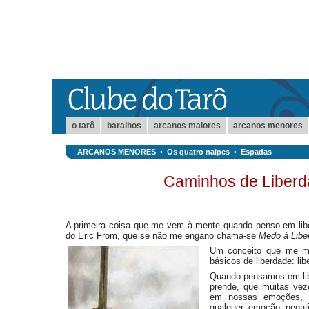
o tarô
baralhos
arcanos maiores
arcanos menores
ARCANOS MENORES
•
Os quatro naipes
•
Espadas
Caminhos de Liberd
A primeira coisa que me vem à mente quando penso em libe
do Eric From, que se não me engano chama-se
Medo à Libe
Um conceito que me mar
básicos de liberdade: li
Quando pensamos em lib
prende, que muitas vez
em nossas emoções,
qualquer emoção negati