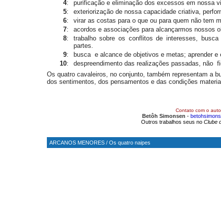
4
:
purificação e eliminação dos excessos em nossa vi
5
:
exteriorização de nossa capacidade criativa, perfo
6
:
virar as costas para o que ou para quem não tem 
7
:
acordos e associações para alcançarmos nossos o
8
:
trabalho sobre os conflitos de interesses, busca 
partes.
9
:
busca e alcance de objetivos e metas; aprender e 
10
:
despreendimento das realizações passadas, não f
Os quatro cavaleiros, no conjunto, também representam a bu
dos sentimentos, dos pensamentos e das condições materia
Contato com o auto
Betôh Simonsen
-
betohsimons
Outros trabalhos seus no
Clube 
ARCANOS MENORES
/
Os quatro naipes