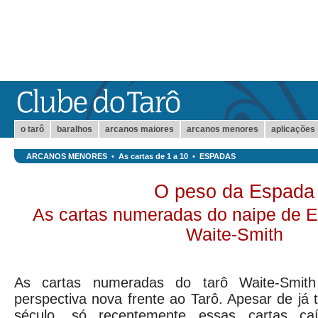
o tarô
baralhos
arcanos maiores
arcanos menores
aplicações
ARCANOS MENORES
•
As cartas de 1 a 10
•
ESPADAS
O peso da Espada
As cartas numeradas do naipe de E
Waite-Smith
As cartas numeradas do tarô Waite-Smit
perspectiva nova frente ao Tarô. Apesar de j
século, só recentemente essas cartas c