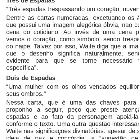
Três de Espadas
“Três espadas trespassando um coração; nuvens
Dentre as cartas numeradas, excetuando os 
que possui uma imagem alegórica óbvia, não 
cena do cotidiano. Ao invés de uma cena pa
vemos o coração, como símbolo, sendo tresp
do naipe. Talvez por isso, Waite diga que a im
que o desenho significa naturalmente, se
evidente para que se torne necessário
específica”.
Dois de Espadas
“Uma mulher com os olhos vendados equilib
seus ombros.”
Nessa carta, que é uma das chaves para a
proponho a seguir, peço que preste aten
espadas e ao fato da personagem apoiá-l
conforme o texto. Uma outra questão interessa
Waite nas significações divinatórias: apesar de
ideia de paz e concórdia, a “sugestão de