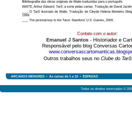
Bibliografia
das obras originais de Waite traduzidas para o português
WAITE, Arthur Edward. Tarô: a sorte pelas cartas. Tradução de David Jardim 
___. O Tarô ilustrado de Waite. Tradução de Cleyde Helena Monteiro Steigl
1999.
___. The pictorial key to the Tarot. Stamford: U.S. Games, 2009.
Contato com o autor:
Emanuel J Santos
- Historiador e Ca
Responsável pelo blog Conversas Carto
www.conversascartomanticas.blogsp
Outros trabalhos seus no
Clube do Tarô
ARCANOS MENORES
•
As cartas de 1 a 10
•
ESPADAS
Todos os direitos reservados © 20