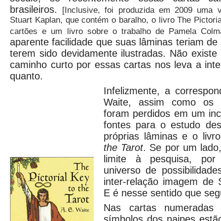
brasileiros.
[Inclusive, foi produzida em 2009 uma 
Stuart Kaplan, que contém o baralho, o livro The Pictoria
cartões e um livro sobre o trabalho de Pamela Colm
aparente facilidade que suas lâminas teriam de 
terem sido devidamente ilustradas. Não existe
caminho curto por essas cartas nos leva a inte
quanto.
Infelizmente, a correspo
Waite, assim como os or
foram perdidos em um inc
fontes para o estudo de
próprias lâminas e o livr
the Tarot
. Se por um lado
limite à pesquisa, por
universo de possibilidad
inter-relação imagem de 
E é nesse sentido que seg
Nas cartas numeradas 
símbolos dos naipes estã