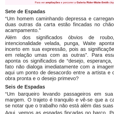
Para ver
ampliações
e percorrer a
Galeria Rider-Waite-Smith
cliq
Sete de Espadas
“Um homem caminhando depressa e carregand
duas outras da carta estão fincadas no chão
acampamento.”
Além dos significados óbvios de roubo, f
intencionalidade velada, punga, Waite apon
incerto em sua expressão, pois as significaçõ
em relação umas com as outras”. Para ess
aponta os significados de “desejo, esperança,
fato não dialoga imediatamente com a image
aqui um ponto de desacordo entre a artista e o
obra pronta e o desejo primevo?
Seis de Espadas
“Um barqueiro levando passageiros em sua
margem. O trajeto é tranquilo e vê-se que a c
se notar que o trabalho não está além das suas 
Aqui, vemos as espadas fincadas no barco. Po