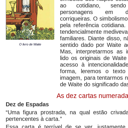
ao cotidiano, sendo
personagens em div
corriqueiras. O simbolismo
pela referência cotidian
tendencialmente mediveva
familiares. Diante disso, n
sentido dado por Waite a
O livro de Waite
Mas, interpretarmos as
lido os originais de Waite
acesso à intencionalida
forma, leremos o texto
imagem, para tentarmos n
de Waite do significado d
As dez cartas numerad
Dez de Espadas
“Uma figura prostrada, na qual estão criva
pertencentes à carta.”
Essa carta é terrível de se ver, justament