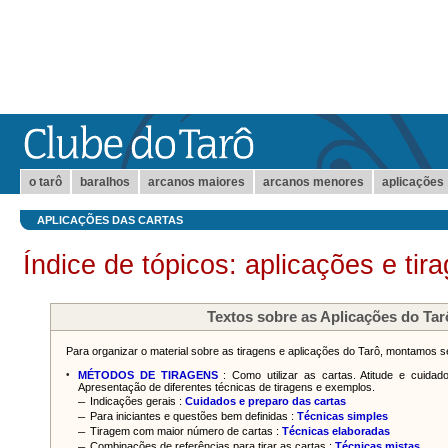
o tarô
baralhos
arcanos maiores
arcanos menores
aplicações
APLICAÇÕES DAS CARTAS
Índice de tópicos: aplicações e tir
Textos sobre as Aplicações do Tar
Para organizar o material sobre as tiragens e aplicações do Tarô, montamos s
•
MÉTODOS DE TIRAGENS
: Como utilizar as cartas. Atitude e cuida
Apresentação de diferentes técnicas de tiragens e exemplos.
–
Indicações gerais :
Cuidados e preparo das cartas
–
Para iniciantes e questões bem definidas :
Técnicas simples
–
Tiragem com maior número de cartas :
Técnicas elaboradas
–
Combinações de referências para tirar as cartas :
Técnicas mistas