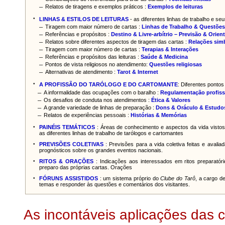
–
Relatos de tiragens e exemplos práticos :
Exemplos de leituras
•
LINHAS & ESTILOS DE LEITURAS
- as diferentes linhas de trabalho e seu
–
Tiragem com maior número de cartas :
Linhas de Trabalho & Questões
–
Referências e propósitos :
Destino & Livre-arbítrio – Previsão & Orien
–
Relatos sobre diferentes aspectos de tiragem das cartas :
Relações sim
–
Tiragem com maior número de cartas :
Terapias & Interações
–
Referências e propósitos das leituras :
Saúde & Medicina
–
Pontos de vista religiosos no atendimento:
Questões religiosas
–
Alternativas de atendimento :
Tarot & Internet
•
A PROFISSÃO DO TARÓLOGO E DO CARTOMANTE
: Diferentes pontos
–
A informalidade das ocupações com o baralho :
Regulamentação profiss
–
Os desafios de conduta nos atendimentos :
Ética & Valores
–
A grande variedade de linhas de preparação :
Dons & Oráculo & Estudo
–
Relatos de experiências pessoais :
Histórias & Memórias
•
PAINÉIS TEMÁTICOS
: Áreas de conhecimento e aspectos da vida vistos
as diferentes linhas de trabalho de tarólogos e cartomantes
•
PREVISÕES COLETIVAS
: Previsões para a vida coletiva feitas e avalia
prognósticos sobre os grandes eventos nacionais.
•
RITOS & ORAÇÕES
: Indicações aos interessados em ritos preparatór
preparo das próprias cartas. Orações
•
FÓRUNS ASSISTIDOS
: um sistema próprio do
Clube do Tarô
, a cargo d
temas e responder às questões e comentários dos visitantes.
As incontáveis aplicações das c