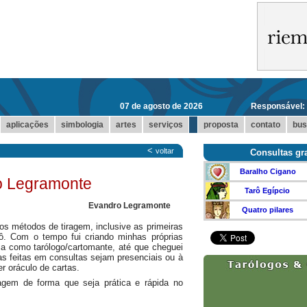
07 de agosto de 2026
Responsável:
...
aplicações
simbologia
artes
serviços
proposta
contato
bus
<
voltar
Consultas gra
Baralho Cigano
o Legramonte
Tarô Egípcio
Evandro Legramonte
Quatro pilares
os métodos de tiragem, inclusive as primeiras
ô. Com o tempo fui criando minhas próprias
a como tarólogo/cartomante, até que cheguei
s feitas em consultas sejam presenciais ou à
r oráculo de cartas.
agem de forma que seja prática e rápida no