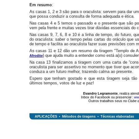
Em resumo
:
As casas 1, 2 e 3 são para o oraculista: servem para dar um
que possa conduzir a consulta de forma adequada e ética.
Nas casas 4 e 5 temos o passado e o presente que são pon
vem pela frente e muitas vezes tirar dúvidas essenciais do 
Nas casas 9, 7, 6, 8 e 10 é a linha de tempo, do futuro, qu
do oraculista: saber o tempo pelas cartas do oráculo que u
de tempo e facilita ao oraculista fazer suas previsões com 
As casas 11 e 12 dão um resumo da tiragem "Templo de Afr
) que ajuda muito a entender como está a(o) consulen
Afrodite
Na casa 13 finalizamos a tiragem com uma carta de “cons
oraculista para ser assertivo no momento que tiver que acon
conduza a um futuro melhor, trazendo calma ao presente.
Espero que tenham gostado e que esta tiragem seja tão 
últimos tempos, votos de luz e paz!
Evandro Legramonte
, realiza aten
Inbox do Facebook ou presencial :
ww
Outros trabalhos seus no
Clube 
APLICAÇÕES
•
Métodos de tiragens
•
Técnicas elaboradas