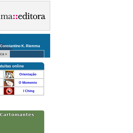
 Constantino K. Riemma
ca »
tuitas online
Orientação
O Momento
I Ching