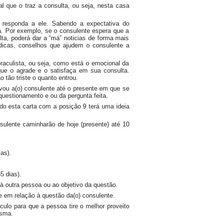
pal que o traz a consulta, ou seja, nesta casa
 responda a ele. Sabendo a expectativa do
. Por exemplo, se o consulente espera que a
ta, poderá dar a “má” noticias de forma mais
dicas, conselhos que ajudem o consulente a
oraculista, ou seja, como está o emocional da
ue o agrade e o satisfaça em sua consulta.
 tão triste o quanto entrou.
vou a(o) consulente até o presente em que se
questionamento e ou da pergunta feita.
o esta carta com a posição 9 terá uma ideia
sulente caminharão de hoje (presente) até 10
as).
5 dias).
à outra pessoa ou ao objetivo da questão.
e em relação à questão da(o) consulente.
culo para que a pessoa tire o melhor proveito
esma.