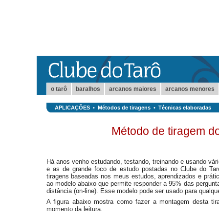
o tarô
baralhos
arcanos maiores
arcanos menores
APLICAÇÕES
•
Métodos de tiragens
•
Técnicas elaboradas
Método de tiragem d
Há anos venho estudando, testando, treinando e usando vári
e as de grande foco de estudo postadas no Clube do Tar
tiragens baseadas nos meus estudos, aprendizados e prátic
ao modelo abaixo que permite responder a 95% das pergunta
distância (on-line). Esse modelo pode ser usado para qualque
A figura abaixo mostra como fazer a montagem desta tir
momento da leitura: