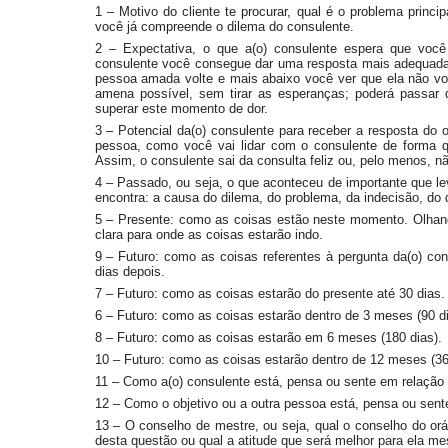
1 – Motivo do cliente te procurar, qual é o problema princi
você já compreende o dilema do consulente.
2 – Expectativa, o que a(o) consulente espera que você
consulente você consegue dar uma resposta mais adequada
pessoa amada volte e mais abaixo você ver que ela não vol
amena possível, sem tirar as esperanças; poderá passar 
superar este momento de dor.
3 – Potencial da(o) consulente para receber a resposta do 
pessoa, como você vai lidar com o consulente de forma q
Assim, o consulente sai da consulta feliz ou, pelo menos, não
4 – Passado, ou seja, o que aconteceu de importante que le
encontra: a causa do dilema, do problema, da indecisão, do 
5 – Presente: como as coisas estão neste momento. Olhand
clara para onde as coisas estarão indo.
9 – Futuro: como as coisas referentes à pergunta da(o) con
dias depois.
7 – Futuro: como as coisas estarão do presente até 30 dias.
6 – Futuro: como as coisas estarão dentro de 3 meses (90 di
8 – Futuro: como as coisas estarão em 6 meses (180 dias).
10 – Futuro: como as coisas estarão dentro de 12 meses (36
11 – Como a(o) consulente está, pensa ou sente em relação 
12 – Como o objetivo ou a outra pessoa está, pensa ou sent
13 – O conselho de mestre, ou seja, qual o conselho do orá
desta questão ou qual a atitude que será melhor para ela m