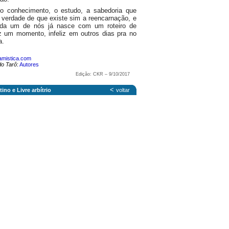
 o conhecimento, o estudo, a sabedoria que
verdade de que existe sim a reencarnação, e
ada um de nós já nasce com um roteiro de
iz um momento, infeliz em outros dias pra no
a.
amistica.com
do Tarô
:
Autores
Edição: CKR – 9/10/2017
<
ino e Livre arbítrio
voltar