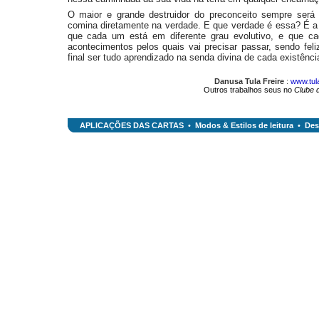
O maior e grande destruidor do preconceito sempre será
comina diretamente na verdade. E que verdade é essa? É a 
que cada um está em diferente grau evolutivo, e que c
acontecimentos pelos quais vai precisar passar, sendo fel
final ser tudo aprendizado na senda divina de cada existênci
Danusa Tula Freire
:
www.tul
Outros trabalhos seus no
Clube 
APLICAÇÕES DAS CARTAS
•
Modos & Estilos de leitura
•
Dest