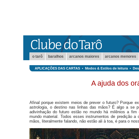
o tarô
baralhos
arcanos maiores
arcanos menores
APLICAÇÕES DAS CARTAS
•
Modos & Estilos de leitura
•
Dest
A ajuda dos o
Afinal porque existem meios de prever o futuro? Porque ex
astrologia, o destino nas linhas das mãos? É algo a se 
adivinhação do futuro estão no mundo há milênios a fi
mundo material. Todos esses instrumentos de predição a 
mãos, literalmente falando, não estão ali à toa, é para o no