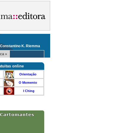
 Constantino K. Riemma
ca »
tuitas online
Orientação
O Momento
I Ching