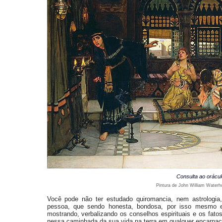
Consulta ao orácul
Pintura de John William Waterh
Você pode não ter estudado quiromancia, nem astrologi
pessoa, que sendo honesta, bondosa, por isso mesmo 
mostrando, verbalizando os conselhos espirituais e os fato
nessa caminhada da sua vida na terra em qualquer encarnaç