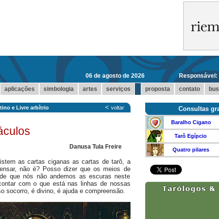
06 de agosto de 2026
Responsável:
...
aplicações
simbologia
artes
serviços
proposta
contato
bus
<
ino e Livre arbítrio
voltar
Consultas gra
Baralho Cigano
ráculos
Tarô Egípcio
Danusa Tula Freire
Quatro pilares
istem as cartas ciganas as cartas de tarô, a
pensar, não é? Posso dizer que os meios de
m de que nós não andemos as escuras neste
contar com o que está nas linhas de nossas
sso socorro, é divino, é ajuda e compreensão.