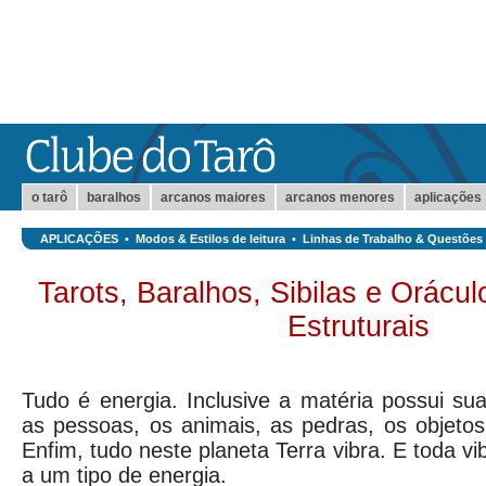
o tarô
baralhos
arcanos maiores
arcanos menores
aplicações
APLICAÇÕES
•
Modos & Estilos de leitura
•
Linhas de Trabalho & Questões
Tarots, Baralhos, Sibilas e Orácul
Estruturais
Tudo é energia. Inclusive a matéria possui sua
as pessoas, os animais, as pedras, os objetos,
Enfim, tudo neste planeta Terra vibra. E toda v
a um tipo de energia.