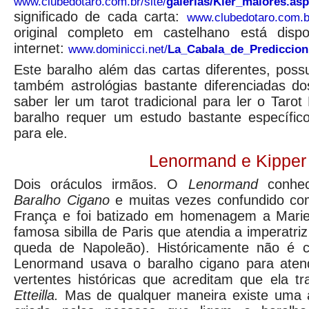
www.clubedotaro.com.br/site/
galerias/Kier_maiores.asp
significado de cada carta:
www.clubedotaro.com.br
original completo em castelhano está dis
internet:
www.dominicci.net/
La_Cabala_de_Prediccion
Este baralho além das cartas diferentes, poss
também astrológias bastante diferenciadas d
saber ler um tarot tradicional para ler o Tarot
baralho requer um estudo bastante específi
para ele.
Lenormand e Kipper
Dois oráculos irmãos. O
Lenormand
conhec
Baralho Cigano
e muitas vezes confundido co
França e foi batizado em homenagem a Mari
famosa sibilla de Paris que atendia a imperatri
queda de Napoleão). Históricamente não é 
Lenormand usava o baralho cigano para atend
vertentes históricas que acreditam que ela 
Etteilla.
Mas
de qualquer maneira existe uma 