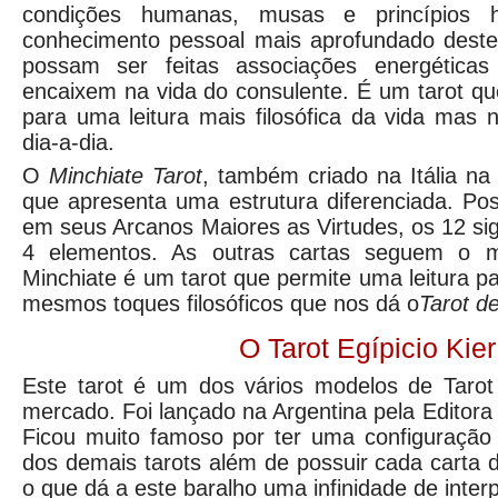
condições humanas, musas e princípios
conhecimento pessoal mais aprofundado dest
possam ser feitas associações energéticas
encaixem na vida do consulente. É um tarot q
para uma leitura mais filosófica da vida mas
dia-a-dia.
O
Minchiate Tarot
, também criado na Itália na
que apresenta uma estrutura diferenciada. Poss
em seus Arcanos Maiores as Virtudes, os 12 sig
4 elementos. As outras cartas seguem o mo
Minchiate é um tarot que permite uma leitura p
mesmos toques filosóficos que nos dá o
Tarot d
O Tarot Egípicio Kier
Este tarot é um dos vários modelos de Tarot
mercado. Foi lançado na Argentina pela Editora
Ficou muito famoso por ter uma configuração
dos demais tarots além de possuir cada carta d
o que dá a este baralho uma infinidade de inter