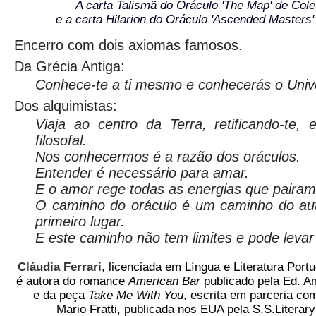
A carta Talismã do Oráculo
'The Map'
de Cole
e a carta Hilarion do Oráculo '
Ascended Masters
Encerro com dois axiomas famosos.
Da Grécia Antiga:
Conhece-te a ti mesmo e conhecerás o Univ
Dos alquimistas:
Viaja ao centro da Terra, retificando-te,
filosofal.
Nos conhecermos é a razão dos oráculos.
Entender é necessário para amar.
E o amor rege todas as energias que pairam
O caminho do oráculo é um caminho do au
primeiro lugar.
E este caminho não tem limites e pode levar 
Cláudia Ferrari
, licenciada em Língua e Literatura Port
é autora do romance
American Bar
publicado pela Ed. Am
e da peça
Take Me With You
, escrita em parceria com
Mario Fratti, publicada nos EUA pela S.S.Litera