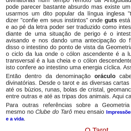
divinatórias num tempo remoto da Antiguida
pode parecer bastante absurdo mas existe um 
usarmos um dito popular da língua inglesa "t
dizer "confie em seus instintos" onde
guts
está 
e ao pé da letra poder ser traduzido como intest
diante de uma situação de perigo é o intest
avisando e nos dando uma antecipação do fu
disso o intestino do ponto de vista da Geometr
o ciclo da lua onde o cólon ascendente é a l
transversal é a lua cheia e o cólon descendent
isto confere ao intestino uma energia cíclica. A
Então dentro da denominação
oráculo
cabe
divinatórias. Desde o tarot e as diversas cartas
até os búzios, runas, bolas de cristal, geomanci
entre outras e até as tripas dos animais. Aqui c
Para outras referências sobre a Geometria
mesmo no
Clube do Tarô
meu ensaio
Impressões
.
e a vida
O Tarot