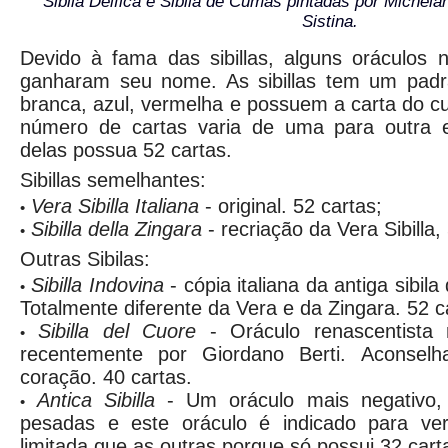
Sibila Délfica e Sibila de Cumas pintadas por Michela
Sistina.
Devido à fama das sibillas, alguns oráculos 
ganharam seu nome. As sibillas tem um padr
branca, azul, vermelha e possuem a carta do 
número de cartas varia de uma para outra 
delas possua 52 cartas.
Sibillas semelhantes:
Vera Sibilla Italiana
- original. 52 cartas;
•
Sibilla della Zingara
- recriação da Vera Sibilla,
•
Outras Sibilas:
Sibilla Indovina
- cópia italiana da antiga sibil
•
Totalmente diferente da Vera e da Zingara. 52 c
Sibilla del Cuore
- Oráculo renascentista 
•
recentemente por Giordano Berti. Aconsel
coração. 40 cartas.
Antica Sibilla
- Um oráculo mais negativo,
•
pesadas e este oráculo é indicado para ve
limitada que as outras porque só possui 32 cart