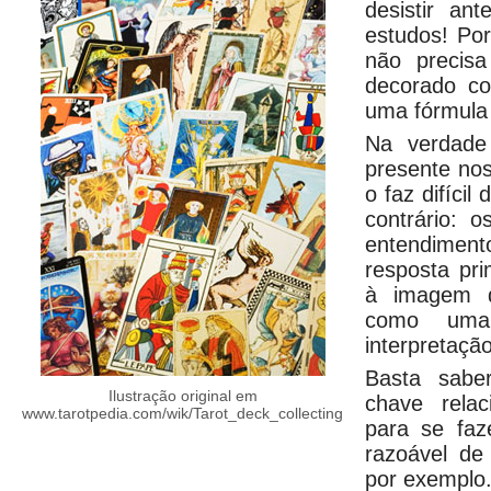
desistir an
estudos! Po
não precis
decorado c
uma fórmula
Na verdade
presente no
o faz difícil
contrário: 
entendiment
resposta pri
à imagem d
como uma
interpretação
Basta sabe
Ilustração original em
chave rela
www.tarotpedia.com/wik/Tarot_deck_collecting
para se faz
razoável de
por exemplo