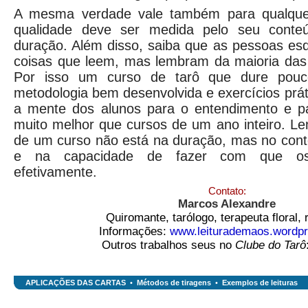
A mesma verdade vale também para qualquer
qualidade deve ser medida pelo seu conte
duração. Além disso, saiba que as pessoas es
coisas que leem, mas lembram da maioria das 
Por isso um curso de tarô que dure pouc
metodologia bem desenvolvida e exercícios prát
a mente dos alunos para o entendimento e p
muito melhor que cursos de um ano inteiro. L
de um curso não está na duração, mas no cont
e na capacidade de fazer com que os
efetivamente.
Contato:
Marcos Alexandre
Quiromante, tarólogo, terapeuta floral, 
Informações:
www.leiturademaos.wordp
Outros trabalhos seus no
Clube do Tarô
APLICAÇÕES DAS CARTAS
•
Métodos de tiragens
•
Exemplos de leituras