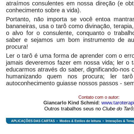
atraímos consulentes em nossa direção (e o
conhecimento sobre a vida).
Portanto, não importa se você entoa mantras,
bananeiras, usa o tarô como divinação, terapia,
o alvo for o consulente, conquanto o trabalh
saber e sejamos um bom instrumento de au
procura!
Ler o tarô é uma forma de aprender com o err
jamais deveremos fazer em nossa vida; ler o 
educarmos através do saber, dignificando-nos
humanizando quem nos procura; ler tar
autoconhecimento guiasse nossos passos - se
Contato com o autor:
Giancarlo Kind Schmid
:
www.taroterap
Outros trabalhos seus no
Clube do Tarô
APLICAÇÕES DAS CARTAS
•
Modos & Estilos de leitura
•
Interações & Tera