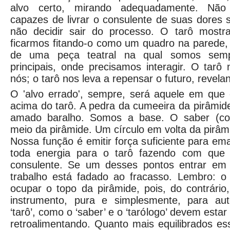
alvo certo, mirando adequadamente. Não 
capazes de livrar o consulente de suas dores s
não decidir sair do processo. O tarô mostr
ficarmos fitando-o como um quadro na pared
de uma peça teatral na qual somos sem
principais, onde precisamos interagir. O tarô 
nós; o tarô nos leva a repensar o futuro, revela
O 'alvo errado', sempre, será aquele em que 
acima do tarô. A pedra da cumeeira da pirâmide
amado baralho. Somos a base. O saber (co
meio da pirâmide. Um círculo em volta da pirâm
Nossa função é emitir força suficiente para em
toda energia para o tarô fazendo com que
consulente. Se um desses pontos entrar em d
trabalho está fadado ao fracasso. Lembro: o
ocupar o topo da pirâmide, pois, do contrário
instrumento, pura e simplesmente, para au
‘tarô’, como o ‘saber’ e o ‘tarólogo’ devem estar
retroalimentando. Quanto mais equilibrados es