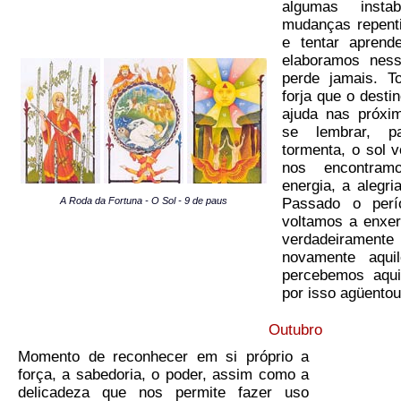
algumas instab
mudanças repent
e tentar aprend
elaboramos ness
perde jamais. T
forja que o desti
ajuda nas próxi
se lembrar, p
tormenta, o sol v
nos encontra
energia, a alegri
A Roda da Fortuna - O Sol - 9 de paus
Passado o perí
voltamos a enxe
verdadeirame
novamente aqui
percebemos aqui
por isso agüentou
Outubro
Momento de reconhecer em si próprio a
força, a sabedoria, o poder, assim como a
delicadeza que nos permite fazer uso