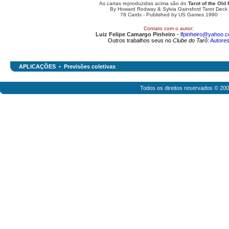
As cartas reproduzidas acima são do
Tarot of the Old 
By Howard Rodway & Sylvia Gainsford Tarot Deck
78 Cards - Published by US Games 1990
Contato com o autor:
Luiz Felipe Camargo Pinheiro
-
lfpinheiro@yahoo.c
Outros trabalhos seus no
Clube do Tarô
:
Autore
APLICAÇÕES
•
Previsões coletivas
Todos os direitos reservados © 20