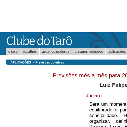
o tarô
baralhos
arcanos maiores
arcanos menores
aplicações
APLICAÇÕES
•
Previsões coletivas
Previsões mês a mês para 2
Luiz Felip
Janeiro
Será um momento
equilibrado e pa
sensibilidade.
organizar, defi
Procure fazer 