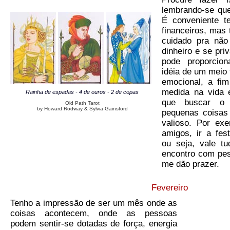
lembrando-se que
É conveniente t
financeiros, mas
cuidado pra não
dinheiro e se priv
pode proporcio
idéia de um meio 
emocional, a fi
medida na vida
Rainha de espadas - 4 de ouros - 2 de copas
que buscar o 
Old Path Tarot
by Howard Rodway & Sylvia Gainsford
pequenas coisas
valioso. Por ex
amigos, ir a fes
ou seja, vale t
encontro com pe
me dão prazer.
Fevereiro
Tenho a impressão de ser um mês onde as
coisas acontecem, onde as pessoas
podem sentir-se dotadas de força, energia