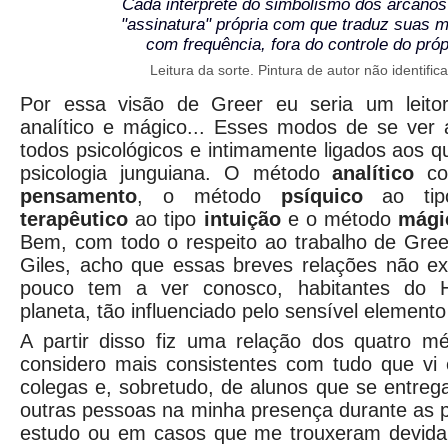
Cada intérprete do simbolismo dos arcano
"assinatura" própria com que traduz suas 
com frequência, fora do controle do própr
Leitura da sorte. Pintura de autor não identific
Por essa visão de Greer eu seria um leito
analítico e mágico... Esses modos de se ver a
todos psicológicos e intimamente ligados aos q
psicologia junguiana. O método
analítico
cor
pensamento
, o método
psíquico
ao ti
terapêutico
ao tipo
intuição
e o método
mág
Bem, com todo o respeito ao trabalho de Gree
Giles, acho que essas breves relações não e
pouco tem a ver conosco, habitantes do H
planeta, tão influenciado pelo sensível element
A partir disso fiz uma relação dos quatro mé
considero mais consistentes com tudo que vi 
colegas e, sobretudo, de alunos que se entreg
outras pessoas na minha presença durante as 
estudo ou em casos que me trouxeram devid