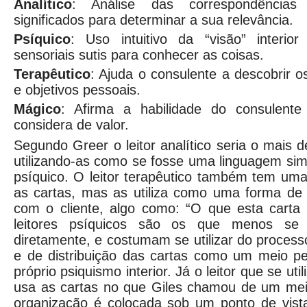
Analítico
: Análise das correspondências
significados para determinar a sua relevância.
Psíquico
: Uso intuitivo da “visão” interio
sensoriais sutis para conhecer as coisas.
Terapêutico
: Ajuda o consulente a descobrir o
e objetivos pessoais.
Mágico
: Afirma a habilidade do consulente
considera de valor.
Segundo Greer o leitor analítico seria o mais 
utilizando-as como se fosse uma linguagem sim
psíquico. O leitor terapêutico também tem uma
as cartas, mas as utiliza como uma forma de 
com o cliente, algo como: “O que esta carta
leitores psíquicos são os que menos se u
diretamente, e costumam se utilizar do proce
e de distribuição das cartas como um meio p
próprio psiquismo interior. Já o leitor que se ut
usa as cartas no que Giles chamou de um meio
organização é colocada sob um ponto de vista