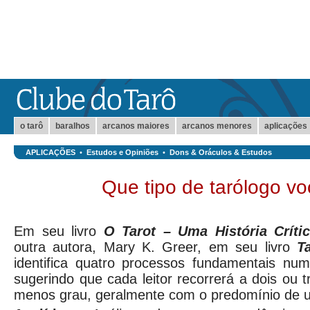
o tarô
baralhos
arcanos maiores
arcanos menores
aplicações
APLICAÇÕES
•
Estudos e Opiniões
•
Dons & Oráculos & Estudos
Que tipo de tarólogo vo
Em seu livro
O Tarot – Uma História Críti
outra autora, Mary K. Greer, em seu livro
T
identifica quatro processos fundamentais num
sugerindo que cada leitor recorrerá a dois ou 
menos grau, geralmente com o predomínio de u