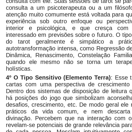
consulta com ele. Suas sessões de tarot se p
consulta a um psicoterapeuta ou a um filósofo 
atenção muito comumente está voltada para que
experiência sob outro enfoque ou perspecti
interior e psicológica, e que cresça co
interessado em previsões sobre o futuro. O tipo i
do tarot geralmente é simpático a prátic
autotransformação intensa, como Regressão d
Dinâmica, Renascimento, Constelação Familiar
quando ele mesmo não se torna um terapeu
holísticas.
4º O Tipo Sensitivo (Elemento Terra)
: Esse 
cartas com uma perspectiva de crescimento 
Dentro dos sistemas de disposição de leitura
há posições do jogo que simbolizam aconselh
desafios, crescimento, etc. De modo geral ele 
práticos da vida comum, e nem descarta a
divinação. Percebem que na interação com 
revelam-se potenciais de grande relevância par
de cada pessoa. Mesclam intuitivamente co