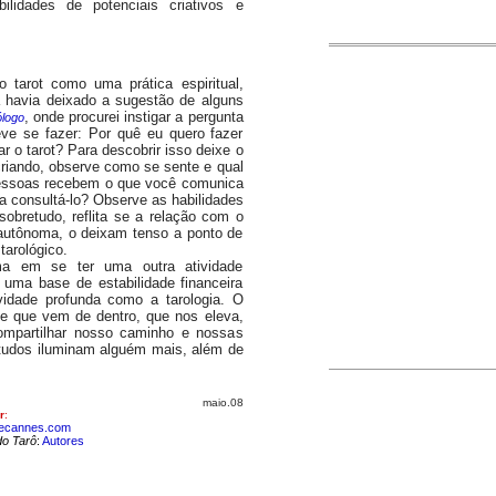
lidades de potenciais criativos e
arot como uma prática espiritual,
já havia deixado a sugestão de alguns
, onde procurei instigar a pergunta
ólogo
eve se fazer: Por quê eu quero fazer
 o tarot? Para descobrir isso deixe o
criando, observe como se sente e qual
essoas recebem o que você comunica
a consultá-lo? Observe as habilidades
obretudo, reflita se a relação com o
e autônoma, o deixam tenso a ponto de
tarológico.
m se ter uma outra atividade
 uma base de estabilidade financeira
idade profunda como a tarologia. O
le que vem de dentro, que nos eleva,
ompartilhar nosso caminho e nossas
studos iluminam alguém mais, além de
ão.
maio.08
r
:
ecannes.com
do Tarô
:
Autores