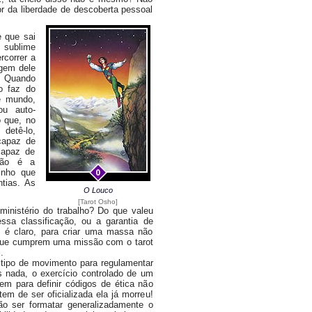
vor da liberdade de descoberta pessoal
 que sai
 sublime
rcorrer a
agem dele
a. Quando
o faz do
e mundo,
ou auto-
 que, no
detê-lo,
capaz de
capaz de
 não é a
inho que
ntias. As
O Louco
[Tarot Osho]
nistério do trabalho? Do que valeu
ssa classificação, ou a garantia de
r, é claro, para criar uma massa não
 que cumprem uma missão com o tarot
.
ipo de movimento para regulamentar
s nada, o exercício controlado de um
em para definir códigos de ética não
m de ser oficializada ela já morreu!
ser formatar generalizadamente o