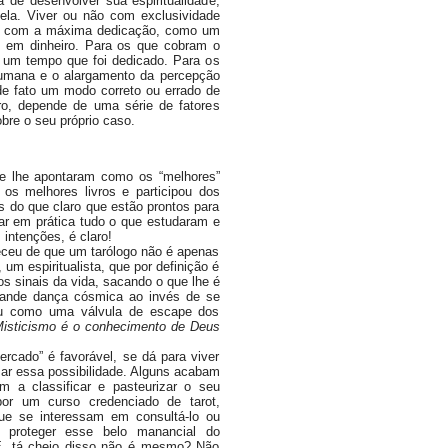
de desenvolver sua espiritualidade,
 ela. Viver ou não com exclusividade
á-lo com a máxima dedicação, como um
o em dinheiro. Para os que cobram o
r um tempo que foi dedicado. Para os
humana e o alargamento da percepção
de fato um modo correto ou errado de
ro, depende de uma série de fatores
 sobre o seu próprio caso.
 lhe apontaram como os “melhores”
 os melhores livros e participou dos
 do que claro que estão prontos para
ocar em prática tudo o que estudaram e
intenções, é claro!
eceu de que um tarólogo não é apenas
um espiritualista, que por definição é
os sinais da vida, sacando o que lhe é
grande dança cósmica ao invés de se
ou como uma válvula de escape dos
isticismo é o conhecimento de Deus
cado” é favorável, se dá para viver
zar essa possibilidade. Alguns acabam
 a classificar e pasteurizar o seu
por um curso credenciado de tarot,
ue se interessam em consultá-lo ou
 proteger esse belo manancial do
É, tá cheio disso não é mesmo? Não