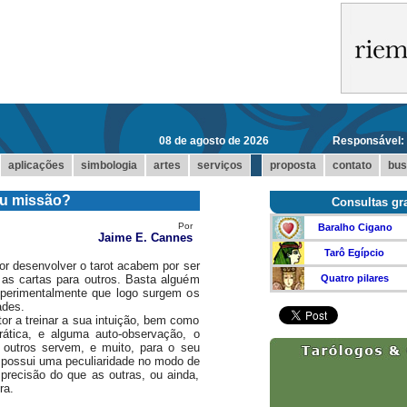
08 de agosto de 2026
Responsável:
...
aplicações
simbologia
artes
serviços
proposta
contato
bus
ou missão?
Consultas gra
Por
Baralho Cigano
Jaime E. Cannes
Tarô Egípcio
 desenvolver o tarot acabem por ser
as cartas para outros. Basta alguém
Quatro pilares
xperimentalmente que logo surgem os
ades.
tor a treinar a sua intuição, bem como
ática, e alguma auto-observação, o
 outros servem, e muito, para o seu
o possui uma peculiaridade no modo de
precisão do que as outras, ou ainda,
ra.