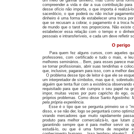
um meio de ganhar dinheiro, mas como uma forma 
compreender a vida e dar a sua contribuição para
desse ofício não importa, o que importa é realiz
sacerdócio, o que poderá ou não incluir pagament
dinheiro é uma forma de estabelecer uma troca po
que se recusam a cobrar, o pagamento é a troca 
de mundo que o tarot nos proporciona. Não existe 
estabelecer essa relação com o tempo e o dinhei
pessoais e intransferíveis, e cada um deve refletir
O perigo
Para quem fez alguns cursos, com aqueles que
professores, com certificado e tudo o mais, e leu
melhores seminários... Bem, para esses parece mais
se tornar profissionais, abrir suas tendinhas e col
que, inclusive, pagaram para isso, com a melhor das 
O problema desse tipo de leitor é que ele se esqu
um interpretador de símbolos, mas que é, sobretudo, 
alguém que tenta fluir com a existência observando 
requisitado para que ele cumpra o seu papel na 
impor, muitas vezes por puro capricho do ego, 
próprios problemas. Como disse Santo Agostinho:
M
pela própria experiência
.
Esse é o tipo que se pergunta primeiro se o “mer
disso, e se não der, logo se perguntará como optimi
virando mercadores que muito rapidamente passam
produto para melhor comercializá-lo, que lutam 
garantindo sempre que é para melhor servir os q
estudá-lo, ou que é uma forma de respeitar e
conhecimento humano... Isso lembrou alguém?... 