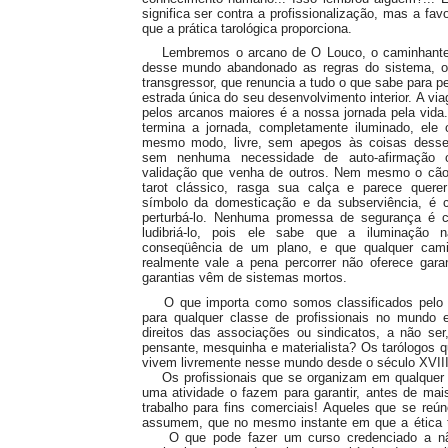
significa ser contra a profissionalização, mas a fa
que a prática tarológica proporciona.
Lembremos o arcano de O Louco, o caminhante
desse mundo abandonado as regras do sistema, o
transgressor, que renuncia a tudo o que sabe para pe
estrada única do seu desenvolvimento interior. A vi
pelos arcanos maiores é a nossa jornada pela vid
termina a jornada, completamente iluminado, ele 
mesmo modo, livre, sem apegos às coisas dess
sem nenhuma necessidade de auto-afirmação 
validação que venha de outros. Nem mesmo o cão
tarot clássico, rasga sua calça e parece querer 
símbolo da domesticação e da subserviência, é 
perturbá-lo. Nenhuma promessa de segurança é 
ludibriá-lo, pois ele sabe que a iluminação
conseqüência de um plano, e que qualquer cam
realmente vale a pena percorrer não oferece gara
garantias vêm de sistemas mortos.
O que importa como somos classificados pelo mi
para qualquer classe de profissionais no mundo e
direitos das associações ou sindicatos, a não se
pensante, mesquinha e materialista? Os tarólogos
vivem livremente nesse mundo desde o século XVIII
Os profissionais que se organizam em qualquer t
uma atividade o fazem para garantir, antes de mai
trabalho para fins comerciais! Aqueles que se reún
assumem, que no mesmo instante em que a ética te
O que pode fazer um curso credenciado a não 