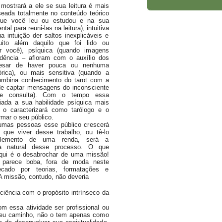
strará a ele se sua leitura é mais
aseada totalmente no conteúdo teórico
que você leu ou estudou e na sua
tal para reuni-las na leitura), intuitiva
a intuição der saltos inexplicáveis e
uito além daquilo que foi lido ou
r você), psíquica (quando imagens
dência – afloram com o auxílio dos
pesar de haver pouca ou nenhuma
rica), ou mais sensitiva (quando a
ombina conhecimento do tarot com a
e captar mensagens do inconsciente
e consulta). Com o tempo essa
liada a sua habilidade psíquica mais
 o caracterizará como tarólogo e o
ormar o seu público.
as pessoas esse público crescerá
que viver desse trabalho, ou tê-lo
lemento de uma renda, será a
ia natural desse processo. O que
qui é o desabrochar de uma missão!
 parece boba, fora de moda neste
cado por teorias, formatações e
A missão, contudo, não deveria
iência com o propósito intrínseco da
essa atividade ser profissional ou
eu caminho, não o tem apenas como