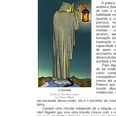
A prática mo
analítica (b
de tudo o 
habilidade men
(quando a su
precisos, m
estudado po
mentais – vi
arcanos, a
formação teó
inspiração c
capacidade d
de quem s
assinatura a
desenvolvida
auxiliará a f
Para algum
de tal modo 
como comp
conseqüênc
vemos até a
Palavra que
mundo obce
O Eremita
credenciais. 
[Tarot of The New Vision
by Pietro Alligo]
ser encarada desse modo, ela é o encontro da consc
alma.
Cumprir uma missão independe de a relação com 
não! Alguém que vive uma missão cresce com o s