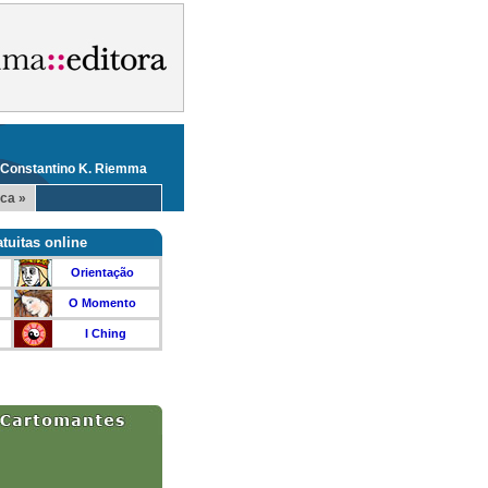
 Constantino K. Riemma
ca »
tuitas online
Orientação
O Momento
I Ching