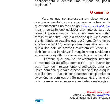
conhecimento e destruir uma miríade de possibi
espirituais?
O caminho
Para os que se interessam em desenvolver o t
oracular e meditativa para si e para os outros eu 
questionamentos no meu artigo
O Papel espiritual do tar
mais importante que qualquer aspirante ao tarot d
isso? O que me motiva mais profundamente a praticar
tempo atuar sobre você e o trabalho que você está 
é a demanda de trabalho que você tem. Como as p
através do tarot? Que tempo demoram para retornar 
que a lida com os arcanos afloraram em você. E, s
dinheiro, e sua inevitável flutuação numa atividad
atrapalhar o equilíbrio da sua relação com o trabalho 
Lembre que não há desvantagem nenhuma e
complementar ao ofício com o tarot, em querer ter
para fazer com relaxamento e dedicação uma ativ
único caminho que vale a pena ser seguido é aque
nos ilumina e que nesse processo nos permite c
experiências com outros. Se nossas vivências e e
nós mesmos, então essa é a verdadeira realizaç
Contato com o auto
Jaime E. Cannes
-
www.jaime
Outros trabalhos seus no
Clube 