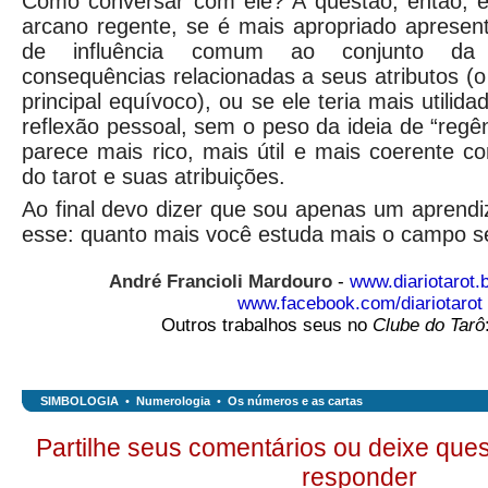
Como conversar com ele? A questão, então, 
arcano regente, se é mais apropriado apresen
de influência comum ao conjunto da
consequências relacionadas a seus atributos (
principal equívoco), ou se ele teria mais utili
reflexão pessoal, sem o peso da ideia de “regê
parece mais rico, mais útil e mais coerente 
do tarot e suas atribuições.
Ao final devo dizer que sou apenas um aprendiz
esse: quanto mais você estuda mais o campo s
André Francioli Mardouro
-
www.diariotarot.
www.facebook.com/diariotarot
Outros trabalhos seus no
Clube do Tarô
SIMBOLOGIA
•
Numerologia
•
Os números e as cartas
Partilhe seus comentários ou deixe ques
responder