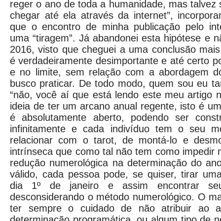
reger o ano de toda a humanidade, mas talvez 
chegar até ela através da internet”, incorpor
que o encontro de minha publicação pelo inte
uma “tiragem”. Já abandonei esta hipótese e 
2016, visto que cheguei a uma conclusão mais
é verdadeiramente desimportante e até certo po
e no limite, sem relação com a abordagem do 
busco praticar. De todo modo, quem sou eu t
“não, você aí que está lendo este meu artigo 
ideia de ter um arcano anual regente, isto é u
é absolutamente aberto, podendo ser constr
infinitamente e cada indivíduo tem o seu m
relacionar com o tarot, de montá-lo e desmon
intrínseca que como tal não tem como impedir 
redução numerológica na determinação do ano
válido, cada pessoa pode, se quiser, tirar um
dia 1º de janeiro e assim encontrar seu
desconsiderando o método numerológico. O mai
ter sempre o cuidado de não atribuir ao 
determinação programática, ou algum tipo de 