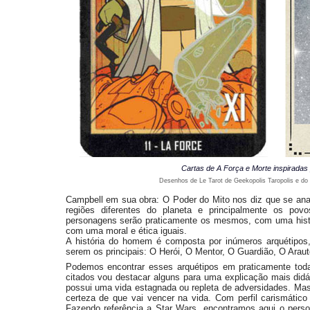
Cartas de A Força e Morte inspiradas
Desenhos de Le Tarot de Geekopolis Taropolis e do
Campbell em sua obra: O Poder do Mito nos diz que se ana
regiões diferentes do planeta e principalmente os pov
personagens serão praticamente os mesmos, com uma históri
com uma moral e ética iguais.
A história do homem é composta por inúmeros arquétipos,
serem os principais: O Herói, O Mentor, O Guardião, O Ara
Podemos encontrar esses arquétipos em praticamente tod
citados vou destacar alguns para uma explicação mais didá
possui uma vida estagnada ou repleta de adversidades. Mas 
certeza de que vai vencer na vida. Com perfil carismático
Fazendo referência a Star Wars, encontramos aqui o pers