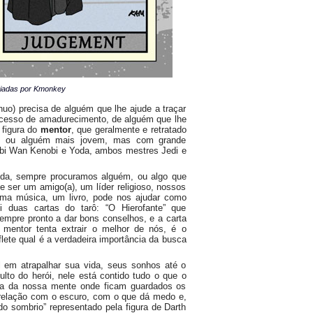
riadas por Kmonkey
nuo) precisa de alguém que lhe ajude a traçar
ocesso de amadurecimento, de alguém que lhe
a figura do
mentor
, que geralmente e retratado
s ou alguém mais jovem, mas com grande
Obi Wan Kenobi e Yoda, ambos mestres Jedi e
da, sempre procuramos alguém, ou algo que
e ser um amigo(a), um líder religioso, nossos
uma música, um livro, pode nos ajudar como
 duas cartas do tarô: “O Hierofante” que
empre pronto a dar bons conselhos, e a carta
entor tenta extrair o melhor de nós, é o
lete qual é a verdadeira importância da busca
l em atrapalhar sua vida, seus sonhos até o
lto do herói, nele está contido tudo o que o
bra da nossa mente onde ficam guardados os
relação com o escuro, com o que dá medo e,
do sombrio” representado pela figura de Darth