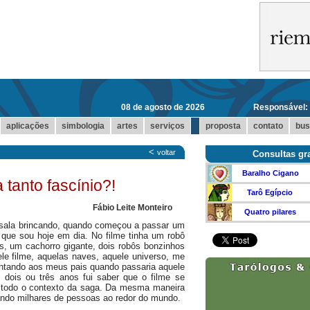
08 de agosto de 2026
Responsável:
...
aplicações
simbologia
artes
serviços
proposta
contato
bus
<
voltar
Consultas gra
Baralho Cigano
tanto fascínio?!
Tarô Egípcio
Fábio Leite Monteiro
Quatro pilares
 sala brincando, quando começou a passar um
 que sou hoje em dia. No filme tinha um robô
os, um cachorro gigante, dois robôs bonzinhos
e filme, aquelas naves, aquele universo, me
ntando aos meus pais quando passaria aquele
dois ou três anos fui saber que o filme se
o todo o contexto da saga. Da mesma maneira
ando milhares de pessoas ao redor do mundo.