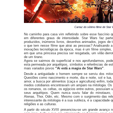
Cartaz do sétimo filme de Star
No caminho para casa vim refletindo sobre esse fascínio 
em diferentes graus de intensidade. Star Wars faz part
produzidos, inúmeros livros, desenhos animados, jogos de 
o que tem nesse filme que atrai as pessoas? Analisando 
inovações tecnológicas da época, mas é um filme simples, 
em que uma princesa precisa ser resgatada, um vilão derrota
de um tirano.
Agora se sairmos do superficial e nos aprofundarmos, pode
esta permeada por arquétipos, símbolos e referências de es
mais variados povos
“Ai está a magia de Star Wars”
.
Desde a antiguidade o homem sempre se serviu dos mitos 
Questões como nascimento e morte, dia e noite, sol e lua, 
amor, a busca por alimentos (caça e agricultura) enfim, to
medos cotidianos encontravam um amparo na mitologia. Os 
os romanos, os celtas, os egípcios entre outros, possuíam 
seus arquétipos. Quem nunca ouviu falar do minotauro, 
Atenas, Thor, Odin, etc. Mesmo com o surgimento das reli
interessante da mitologia é a sua sutileza, é a capacidade
religiões e as culturas.
A partir do século XVIII presenciou-se um grande avanço no