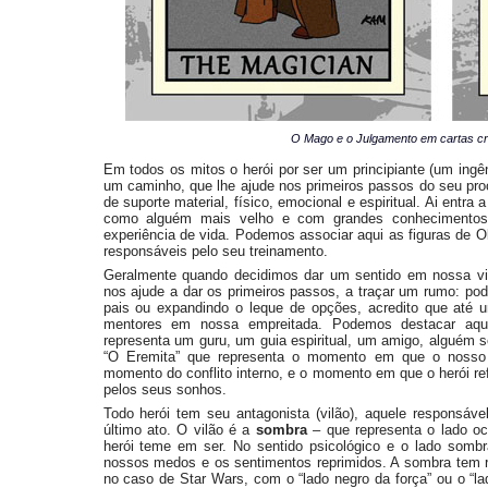
O Mago e o Julgamento em cartas c
Em todos os mitos o herói por ser um principiante (um ingê
um caminho, que lhe ajude nos primeiros passos do seu pr
de suporte material, físico, emocional e espiritual. Ai entra 
como alguém mais velho e com grandes conhecimento
experiência de vida. Podemos associar aqui as figuras de 
responsáveis pelo seu treinamento.
Geralmente quando decidimos dar um sentido em nossa vi
nos ajude a dar os primeiros passos, a traçar um rumo: pod
pais ou expandindo o leque de opções, acredito que até 
mentores em nossa empreitada. Podemos destacar aqui
representa um guru, um guia espiritual, um amigo, alguém s
“O Eremita” que representa o momento em que o nosso m
momento do conflito interno, e o momento em que o herói ref
pelos seus sonhos.
Todo herói tem seu antagonista (vilão), aquele responsáve
último ato. O vilão é a
sombra
– que representa o lado ocu
herói teme em ser. No sentido psicológico e o lado som
nossos medos e os sentimentos reprimidos. A sombra tem 
no caso de Star Wars, com o “lado negro da força” ou o “la