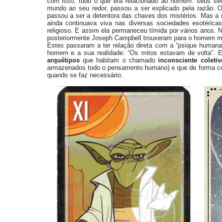
com isso, tudo o que era relacionado ao homem: seus se
mundo ao seu redor, passou a ser explicado pela razão. 
passou a ser a detentora das chaves dos mistérios. Mas a 
ainda continuava viva nas diversas sociedades esotéric
religioso. E assim ela permaneceu tímida por vários anos.
posteriormente Joseph Campbell trouxeram para o homem m
Estes passaram a ter relação direta com a “psique humana”
homem e a sua realidade: “Os mitos estavam de volta”.
arquétipos
que habitam o chamado
inconsciente coleti
armazenados todo o pensamento humano)
e que de forma c
quando se faz necessário.