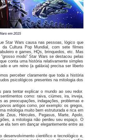
 Wars em 2015
que Star Wars causa nas pessoas, lógico que
e da Cultura Pop Mundial, com sete filmes
tabuleiro e games, HQs, brinquedos, etc. Mas
a “grosso modo” Star Wars se destacou pelas
que conta uma história relativamente simples
do e um reino (a galáxia) precisa ser liberto
mos perceber claramente que toda a história
tudos psicológicos presentes na mitologia dos
para tentar explicar o mundo ao seu redor.
sentimentos como: raiva, ciúmes, ira, inveja,
das as preocupações, indagações, problemas e
povos antigos como, por exemplo: os gregos,
uma mitologia muito bem estruturada e rica em
de Zeus, Hércules, Pegasus, Marte, Apolo,
giões, a mitologia não perdeu seu espaço. O
 que ela tem em dançar elegantemente entre as
 desenvolvimento cientifico e tecnológico e,