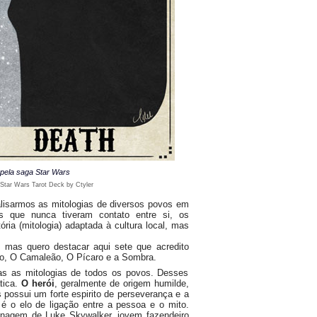
 pela saga Star Wars
 Star Wars Tarot Deck by Ctyler
lisarmos as mitologias de diversos povos em
os que nunca tiveram contato entre si, os
a (mitologia) adaptada à cultura local, mas
 mas quero destacar aqui sete que acredito
uto, O Camaleão, O Pícaro e a Sombra.
as as mitologias de todos os povos. Desses
tica.
O herói
, geralmente de origem humilde,
possui um forte espirito de perseverança e a
 é o elo de ligação entre a pessoa e o mito.
onagem de Luke Skywalker, jovem fazendeiro