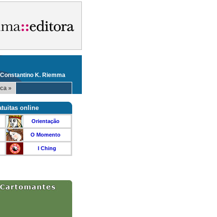
 Constantino K. Riemma
ca »
tuitas online
Orientação
O Momento
I Ching