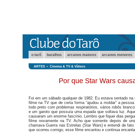
o tarô
baralhos
arcanos maiores
arcanos menores
ARTES
•
Cinema & TV & Vídeos
Por que Star Wars causa 
Foi em um sábado qualquer de 1982. Eu estava sentado na
filme na TV que de certa forma “ajudou a moldar” a pessoa
todo preto com problemas respiratórios, vários robôs branc
e um garoto que possuía uma espada que soltava luz. Aquel
causaram um enorme fascínio. Lembro que fiquei dias pergu
filme novamente na TV. Acho que somente depois de uns 
chamava Guerra nas Estrelas (Star Wars) e entendi de fat
que ocorreu comigo, esse filme encantou e continua encant