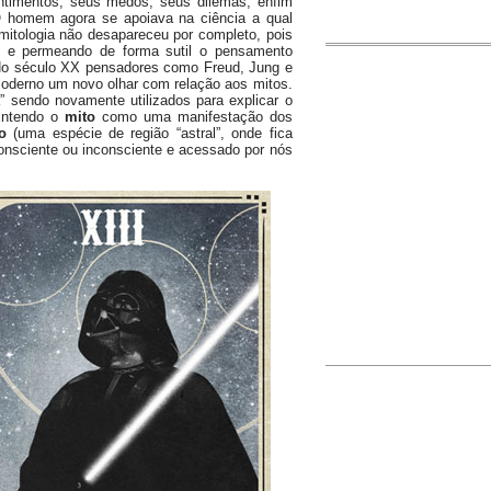
ntimentos, seus medos, seus dilemas, enfim
O homem agora se apoiava na ciência a qual
mitologia não desapareceu por completo, pois
as e permeando de forma sutil o pensamento
 No século XX pensadores como Freud, Jung e
oderno um novo olhar com relação aos mitos.
 sendo novamente utilizados para explicar o
 Entendo o
mito
como uma manifestação dos
vo
(uma espécie de região “astral”, onde fica
onsciente ou inconsciente e acessado por nós