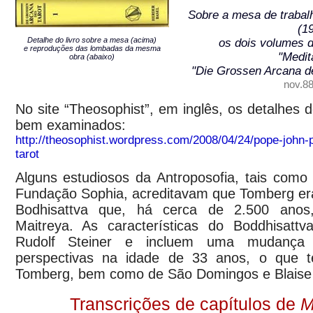
Sobre a mesa de trabal
(1
Detalhe do livro sobre a mesa (acima)
os dois volumes 
e reproduções das lombadas da mesma
"Medit
obra (abaixo)
"Die Grossen Arcana d
nov.88
No site “Theosophist”, em inglês, os detalhes d
bem examinados:
http://theosophist.wordpress.com/2008/04/24/pope-john-pa
tarot
Alguns estudiosos da Antroposofia, tais como
Fundação Sophia, acreditavam que Tomberg e
Bodhisattva que, há cerca de 2.500 anos
Maitreya. As características do Boddhisattv
Rudolf Steiner e incluem uma mudança 
perspectivas na idade de 33 anos, o que t
Tomberg, bem como de São Domingos e Blaise 
Transcrições de capítulos de
M