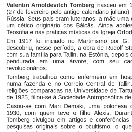
Valentin Arnoldevitch Tomberg
nasceu em 1
(27 de fevereiro pelo antigo calendário juliano
Rússia. Seus pais eram luteranos, a mãe uma d
um cético originário dos Bálcãs. Ainda adol
Teosofia e nas práticas místicas da Igreja Orto
Em 1917 foi iniciado no Martinismo por G
descobriu, nesse período, a obra de Rudolf St
com sua família para Tallin, na Estônia, depois
pendurada em uma árvore, com seu cach
revolucionários.
Tomberg trabalhou como enfermeiro em hospi
numa fazenda e no Correio Central de Talli
religiões comparadas na Universidade de Tart
de 1925, filiou-se à Sociedade Antroposófica de
Casou-se com Mari Demski, uma polonesa cat
1930, com quem teve o filho Alexis. Dura
Tomberg divulgou em artigos e conferências
pesquisas originais sobre o ocultismo, o qu