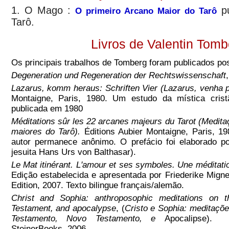
1. O Mago :
pu
O primeiro Arcano Maior do Tarô
Tarô.
Livros de Valentin Tomb
Os principais trabalhos de Tomberg foram publicados p
Degeneration und Regeneration der Rechtswissenschaft
Lazarus, komm heraus: Schriften Vier (
Lazarus, venha p
Montaigne, Paris, 1980. Um estudo da mística cris
publicada em 1980
Méditations sûr les 22 arcanes majeurs du Tarot (Medit
maiores do Tarô).
Éditions Aubier Montaigne, Paris, 1
autor permanece anônimo. O prefácio foi elaborado po
jesuita Hans Urs von Balthasar).
Le Mat itinérant. L'amour et ses symboles. Une méditatio
Edição estabelecida e apresentada por Friederike Migne
Edition, 2007. Texto bilingue français/alemão.
Christ and Sophia: anthroposophic meditations on 
Testament, and apocalypse
, (
Cristo e Sophia: meditaçõe
Testamento, Novo Testamento, e
Apocalipse). 
SteinerBooks, 2006.