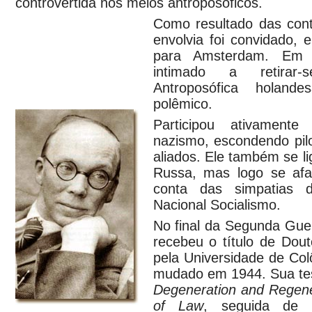
controvertida nos meios antroposóficos.
Como resultado das con
envolvia foi convidado,
para Amsterdam. Em 1
intimado a retirar
Antroposófica holand
polêmico.
Participou ativamente
nazismo, escondendo pil
aliados. Ele também se li
Russa, mas logo se af
conta das simpatias 
Nacional Socialismo.
No final da Segunda Gue
recebeu o título de Dou
pela Universidade de Col
mudado em 1944. Sua tes
Degeneration and Regene
of Law
, seguida de