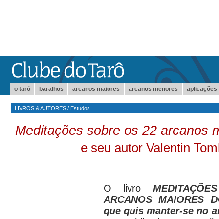
o tarô
baralhos
arcanos maiores
arcanos menores
aplicações
LIVROS & AUTORES
/
Estudos
Meditações sobre os 22 arcanos m
e seu autor Valentin To
O livro
MEDITAÇÕE
ARCANOS MAIORES DO
que quis manter-se no 