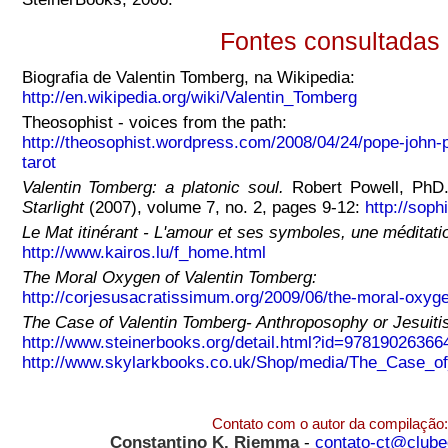
Fontes consultadas
Biografia de Valentin Tomberg, na Wikipedia:
http://en.wikipedia.org/wiki/Valentin_Tomberg
Theosophist - voices from the path:
http://theosophist.wordpress.com/2008/04/24/pope-john-pa
tarot
Valentin Tomberg: a platonic soul.
Robert Powell, PhD. 
Starlight
(2007), volume 7, no. 2, pages 9-12:
http://soph
Le Mat itinérant - L'amour et ses symboles, une méditatio
http://www.kairos.lu/f_home.html
The Moral Oxygen of
Valentin Tomberg:
http://corjesusacratissimum.org/2009/06/the-moral-oxyge
The Case of Valentin Tomberg-
Anthroposophy or Jesui
http://www.steinerbooks.org/detail.html?id=97819026366
http://www.skylarkbooks.co.uk/Shop/media/The_Case_o
Contato com o autor da compilação:
Constantino K. Riemma
-
contato-ct@clube