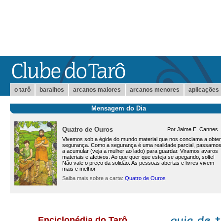
o tarô
baralhos
arcanos maiores
arcanos menores
aplicações
Mensagem do Dia
Quatro de Ouros
Por Jaime E. Cannes
Vivemos sob a égide do mundo material que nos conclama a obter
segurança. Como a segurança é uma realidade parcial, passamo
a acumular (veja a mulher ao lado) para guardar. Viramos avaros
materiais e afetivos. Ao que quer que esteja se apegando, solte!
Não vale o preço da solidão. As pessoas abertas e livres vivem
mais e melhor
Saiba mais sobre a carta:
Quatro de Ouros
Enciclopédia do Tarô