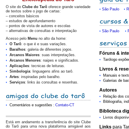
O site do
Clube do Tarô
oferece grande variedade
•
São Paulo
•
R
de textos sobre o jogo de cartas:
– conceitos básicos
– estudos de aprofundamento
– pontos de vista de autores e escolas
– alternativas de consultas e interpretação
•
São Paulo
•
Acesso pelo
Menu
no alto da home:
•
O Tarô
: o que é e suas variações.
•
Baralhos
: galeria de diferentes jogos.
Fóruns & int
•
Arcanos Maiores
: suas interpretações.
•
Tarólogo expõ
•
Arcanos Menores
: naipes e significados.
•
Aplicações
: tecnicas de leituras.
Livros & res
•
Simbologia
: linguagens afins ao tarô.
•
Manuais e text
•
Artes
: inspiradas pelo baralho.
•
Galerias de ba
•
Serviços
: links às consultas e resenhas.
Autores
•
Relação dos co
•
Bibliografia, i
•
Comentários e sugestões :
Contato-CT
Biblioteca dig
•
Livros disponív
Está em andamento a transferência do site Clube
do Tarô para uma nova plataforma amigável aos
Links
para Ta