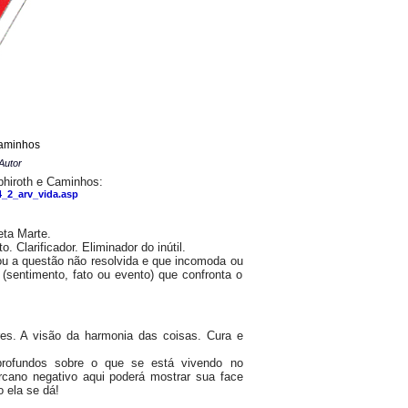
caminhos
Autor
phiroth e Caminhos:
4_2_arv_vida.asp
eta Marte.
. Clarificador. Eliminador do inútil.
ou a questão não resolvida e que incomoda ou
(sentimento, fato ou evento) que confronta o
es. A visão da harmonia das coisas. Cura e
rofundos sobre o que se está vivendo no
rcano negativo aqui poderá mostrar sua face
 ela se dá!