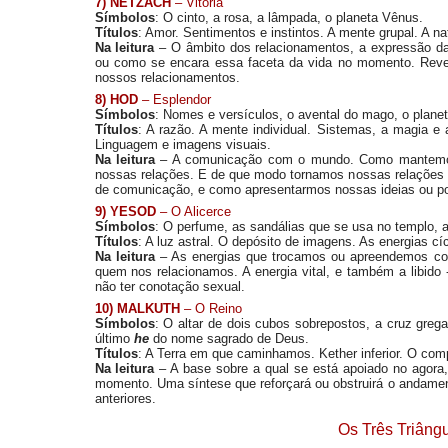
7) NETZACH
– Vitória
Símbolos
: O cinto, a rosa, a lâmpada, o planeta Vênus.
Títulos
: Amor. Sentimentos e instintos. A mente grupal. A na
Na leitura
– O âmbito dos relacionamentos, a expressão da a
ou como se encara essa faceta da vida no momento. Rev
nossos relacionamentos.
8) HOD
– Esplendor
Símbolos
: Nomes e versículos, o avental do mago, o planet
Títulos
: A razão. A mente individual. Sistemas, a magia e
Linguagem e imagens visuais.
Na leitura
– A comunicação com o mundo. Como mantemo
nossas relações. E de que modo tornamos nossas relações 
de comunicação, e como apresentarmos nossas ideias ou po
9) YESOD
– O Alicerce
Símbolos
: O perfume, as sandálias que se usa no templo, a
Títulos
: A luz astral. O depósito de imagens. As energias cí
Na leitura
– As energias que trocamos ou apreendemos c
quem nos relacionamos. A energia vital, e também a libido 
não ter conotação sexual.
10) MALKUTH
– O Reino
Símbolos
: O altar de dois cubos sobrepostos, a cruz grega 
último
he
do nome sagrado de Deus.
Títulos
: A Terra em que caminhamos. Kether inferior. O comp
Na leitura
– A base sobre a qual se está apoiado no agora
momento. Uma síntese que reforçará ou obstruirá o andamen
anteriores.
Os Três Triâng