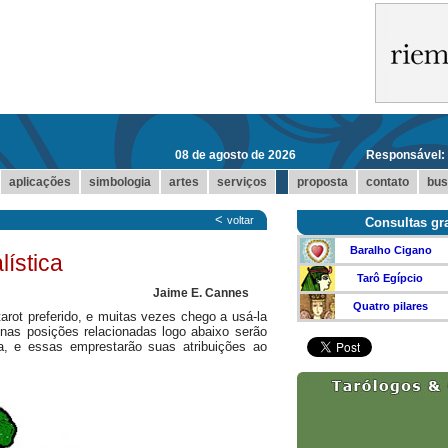
08 de agosto de 2026
Responsável:
...
aplicações
simbologia
artes
serviços
proposta
contato
bus
<
voltar
Consultas gra
Baralho Cigano
lística
Tarô Egípcio
Jaime E. Cannes
Quatro pilares
rot preferido, e muitas vezes chego a usá-la
nas posições relacionadas logo abaixo serão
a, e essas emprestarão suas atribuições ao