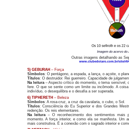
Os 10 sefiroth e os 22 
Imagem do acervo do 
Outras imagens detalhando as Se
www.clubedotaro.com.br/site/r6
5) GEBURAH
– Força
Símbolos
: O pentágono, a espada, a lança, o açoite, o plan
Títulos
: O destruidor. Rei guerreiro. Capacidade de julgamento
Na leitura
– Aspecto crítico do momento, o tema sensível, 
fere. O que se sente como um limite ou incômodo. A coisa 
indivíduo, o desequilibra e o desafia a ser superada.
6) TIPHERETH
– Beleza
Símbolos
: A rosa-cruz, a cruz da cavalaria, o cubo, o Sol.
Títulos
: Consciência do Eu Superior e dos Grandes Mestr
redenção. Os reis elementares.
Na leitura
– O reconhecimento dos sentimentos mais p
momento. A força interior, e como ela se manifesta. Um a
mais construtiva. É a conexão com o sagrado interior e como