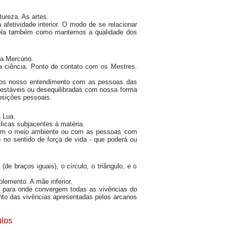
tureza. As artes.
fetividade interior. O modo de se relacionar
ela também como mantemos a qualidade dos
a Mercúrio.
 a ciência. Ponto de contato com os Mestres.
s nosso entendimento com as pessoas das
estáveis ou desequilibradas com nossa forma
sições pessoais.
 Lua.
clicas subjacentes à matéria.
om o meio ambiente ou com as pessoas com
- no sentido de força de vida - que poderá ou
(de braços iguais), o círculo, o triângulo, e o
lemento. A mãe inferior.
, para onde convergem todas as vivências do
to das vivências apresentadas pelos arcanos
ulos