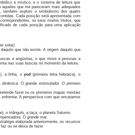
ólico e místico, e o sistema de leitura que
im aqueles que me pareceram mais adequados
ra, também exploro o simbolismo dos quatro
contidas. Cada posição será apresentada com
correspondentes, os seus muitos títulos, que
ificado de cada posição para uma aplicação
r solar).
ão daquilo que não existe. A origem daquilo que
uscas e angústias, o que move a pessoas a
ienta nas suas buscas no momento da leitura.
i), a linha, o
yod
(primeira letra hebraica), o
a dinâmica. O grande estimulador. O primeiro
 pretende fazer ou os primeiros mapas mentais
e enfrentar. A perspectiva com que encaramos
), o triângulo, a taça, o planeta Saturno.
ompensadora. O grande mar.
tratégia elaborada anteriormente, os recursos
az ou se deixa de fazer.