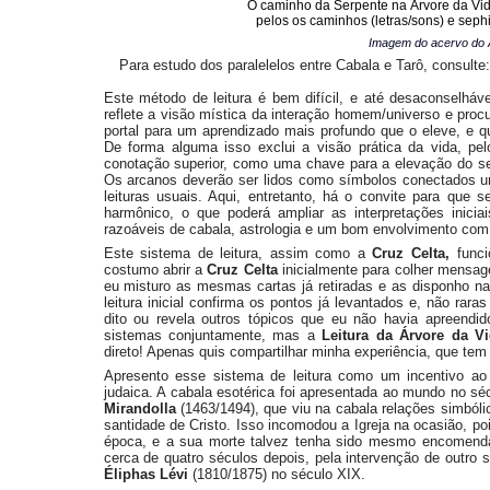
O caminho da Serpente na Árvore da Vi
pelos os caminhos (letras/sons) e seph
Imagem do acervo do 
Para estudo dos paralelelos entre Cabala e Tarô, consulte
Este método de leitura é bem difícil, e até desaconselháv
reflete a visão mística da interação homem/universo e proc
portal para um aprendizado mais profundo que o eleve, e q
De forma alguma isso exclui a visão prática da vida, pe
conotação superior, como uma chave para a elevação do ser
Os arcanos deverão ser lidos como símbolos conectados u
leituras usuais. Aqui, entretanto, há o convite para qu
harmônico, o que poderá ampliar as interpretações inicia
razoáveis de cabala, astrologia e um bom envolvimento com a 
Este sistema de leitura, assim como a
Cruz Celta,
func
costumo abrir a
Cruz Celta
inicialmente para colher mensage
eu misturo as mesmas cartas já retiradas e as disponho na
leitura inicial confirma os pontos já levantados e, não rar
dito ou revela outros tópicos que eu não havia apreendi
sistemas conjuntamente, mas a
Leitura da Árvore da V
direto! Apenas quis compartilhar minha experiência, que tem
Apresento esse sistema de leitura como um incentivo ao
judaica. A cabala esotérica foi apresentada ao mundo no sé
Mirandolla
(1463/1494), que viu na cabala relações simból
santidade de Cristo. Isso incomodou a Igreja na ocasião, p
época, e a sua morte talvez tenha sido mesmo encomendad
cerca de quatro séculos depois, pela intervenção de outro 
Éliphas Lévi
(1810/1875) no século XIX.