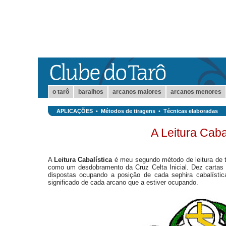
o tarô
baralhos
arcanos maiores
arcanos menores
APLICAÇÕES
•
Métodos de tiragens
•
Técnicas elaboradas
A Leitura Caba
A
Leitura Cabalística
é meu segundo método de leitura de ta
como um desdobramento da Cruz Celta Inicial. Dez cartas 
dispostas ocupando a posição de cada sephira cabalístic
significado de cada arcano que a estiver ocupando.