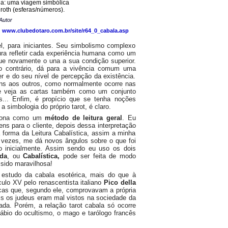
da: uma viagem simbólica
iroth (esferas/números).
Autor
:
www.clubedotaro.com.br/site/r64_0_cabala.asp
el, para iniciantes. Seu simbolismo complexo
ura refletir cada experiência humana como um
ue novamente o una a sua condição superior.
lo contrário, dá para a vivência comum uma
 e do seu nível de percepção da existência.
ns aos outros, como normalmente ocorre nas
e se veja as cartas também como um conjunto
is... Enfim, é propício que se tenha noções
simbologia do próprio tarot, é claro.
iona como um
método de leitura geral
. Eu
ns para o cliente, depois dessa interpretação
 forma da Leitura Cabalística, assim a minha
as vezes, me dá novos ângulos sobre o que foi
do inicialmente. Assim sendo eu uso os dois
ida
, ou
Cabalística,
pode ser feita de modo
 sido maravilhosa!
 estudo da cabala esotérica, mais do que à
culo XV pelo renascentista italiano
Pico della
icas que, segundo ele, comprovavam a própria
ois os judeus eram mal vistos na sociedade da
a. Porém, a relação tarot cabala só ocorre
sábio do ocultismo, o mago e tarólogo francês