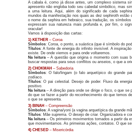
A cabala é, como já disse antes, um complexo sistema simb
apresento não engloba todo seu cabedal simbólico, mas s
a uma leitura. Aqui, além do significado de cada sephi
mundos da manifestação nos quais as dez sephiroth estão 
o nome da sephira em hebraico, sua tradução, os símbolos 
expressam sua natureza mais profunda e, por fim, o sign
oracular!
Vamos à disposição das cartas:
1) KETHER
– Coroa
Símbolos
: Coroa, o ponto, a suástica (que é símbolo do pode
Títulos
: A fonte de energia do infinito invisível. A inspiraç
existe. De onde viemos e para onde voltaremos.
Na leitura
– A questão que origina o momento com suas b
buscar respostas para seus conflitos ou anseios, o que a or
2) CHOKMAH
– Sabedoria
Símbolos
: O falo/lingam (o falo arquetípico do grande pa
zodíaco.
Títulos
: O pai celestial. Desejo de poder. Fluxo da energi
positivo.
Na leitura
– A direção para onde se dirige o foco, o que se
do que se fazer a partir do reconhecimento do que temos d
o que se apresenta.
3) BINAH
– Compreensão
Símbolos
: A vagina/yoni (a vagina arquetípica da grande mãe
Títulos
: Mãe suprema. O desejo de criar. Organizadora e c
Na leitura
– Os primeiros movimentos tomados a partir da es
que movimentamos. As primeiras ações, contatos. O que se f
4) CHESED
– Misericórdia