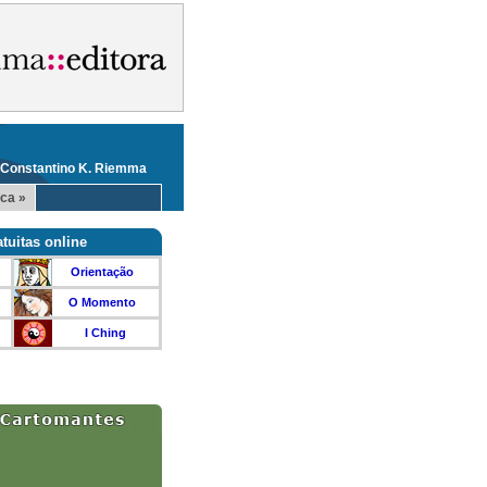
 Constantino K. Riemma
ca »
tuitas online
Orientação
O Momento
I Ching