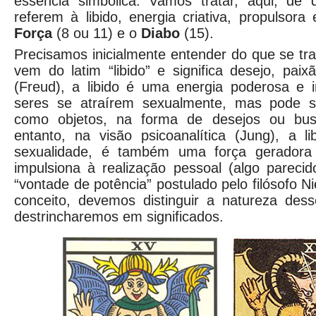
essência simbólica. Vamos tratar, aqui, de
referem à libido, energia criativa, propulsora
Força
(8 ou 11) e o
Diabo
(15).
Precisamos inicialmente entender do que se tra
vem do latim “libido” e significa desejo, paix
(Freud), a libido é uma energia poderosa e i
seres se atraírem sexualmente, mas pode s
como objetos, na forma de desejos ou bus
entanto, na visão psicoanalítica (Jung), a l
sexualidade, é também uma força geradora
impulsiona à realização pessoal (algo pareci
“vontade de potência” postulado pelo filósofo N
conceito, devemos distinguir a natureza des
destrincharemos em significados.