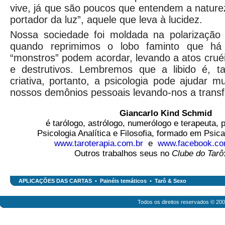
vive, já que são poucos que entendem a nature
portador da luz”, aquele que leva à lucidez.
Nossa sociedade foi moldada na polarização
quando reprimimos o lobo faminto que há
“monstros” podem acordar, levando a atos cruéi
e destrutivos. Lembremos que a libido é, 
criativa, portanto, a psicologia pode ajudar m
nossos demônios pessoais levando-nos a trans
Giancarlo Kind Schmid
é tarólogo, astrólogo, numerólogo e terapeuta,
Psicologia Analítica e Filosofia, formado em Psic
www.taroterapia.com.br
e
www.facebook.com
Outros trabalhos seus no
Clube do Tarô
APLICAÇÕES DAS CARTAS
•
Painéis temáticos
•
Tarô & Sexo
Todos os direitos reservados © 20