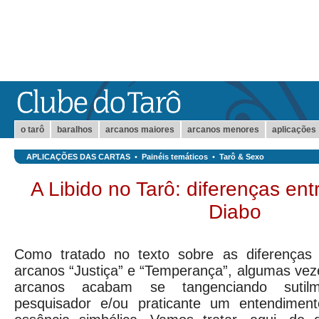
o tarô
baralhos
arcanos maiores
arcanos menores
aplicações
APLICAÇÕES DAS CARTAS
•
Painéis temáticos
•
Tarô & Sexo
A Libido no Tarô: diferenças ent
Diabo
Como tratado no texto sobre as diferenças 
arcanos “Justiça” e “Temperança”, algumas veze
arcanos acabam se tangenciando sutilm
pesquisador e/ou praticante um entendimen