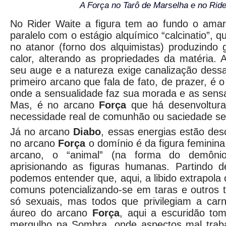
A Força no Tarô de Marselha e no Ride
No Rider Waite a figura tem ao fundo o amare
paralelo com o estágio alquímico “calcinatio”, q
no atanor (forno dos alquimistas) produzindo
calor, alterando as propriedades da matéria. A
seu auge e a natureza exige canalização dess
primeiro arcano que fala de fato, de prazer, é 
onde a sensualidade faz sua morada e as sens
Mas, é no arcano
Força
que há desenvoltura
necessidade real de comunhão ou saciedade se
Já no arcano
Diabo
, essas energias estão desc
no arcano
Força
o domínio é da figura feminina
arcano, o “animal” (na forma do demôn
aprisionando as figuras humanas. Partindo 
podemos entender que, aqui, a libido extrapola 
comuns potencializando-se em taras e outros t
só sexuais, mas todos que privilegiam a carn
áureo do arcano
Força
, aqui a escuridão to
mergulho na Sombra, onde aspectos mal traba