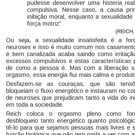
pudesse desenvolver uma histeria re
compulsiva. Nesse caso, a causa prim
inibição moral, enquanto a sexualidade i
força motriz”
(REICH, 
Ou seja, a sexualidade insatisfeita é a fo
neuroses e isso é muito comum nos casamento
é bem canalizada acaba saindo como irritaç
excessos compulsivos e estas características
de como a pessoa é. Mas com a liberação sa
orgasmo, essa energia flui mais calma e produt
Desfazem-se as couraças, que são tens
bloqueiam o fluxo energético e instauram no co
de neuroses que prejudicam tanto a vida do in
em toda a sociedade.
Reich coloca o orgasmo pleno como for
desbloqueio tanto energético quanto psicológ
tê-lo para que sejamos pessoas mais livres e 
função biológica que não tem nada a ver com 