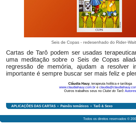
Seis de Copas - redesenhado do Rider-Wait
Cartas de Tarô podem ser usadas terapeutica
uma meditação sobre o Seis de Copas aliad
regressão de memória, ajudam a resolver in
importante é sempre buscar ser mais feliz e ple
Cláudia Hauy
, terapeuta holítica e taróloga
www.claudiahauy.com.br
e
claudia@claudiahauy.co
Outros trabalhos seus no
Clube do Tarô
:
Autore
APLICAÇÕES DAS CARTAS
•
Painéis temáticos
•
Tarô & Sexo
Todos os direitos reservados © 20