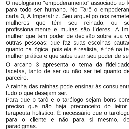
O neologismo “empoderamento” associado ao fe
para todo ser humano. No Tarô o empodera
carta 3, A Imperatriz. Seu arquétipo nos remet
mulheres que têm seu reinado, ou sej
profissionalmente e muitas são líderes. A Im
mulher que tem poder de decisão sobre sua vi
outras pessoas; que faz suas escolhas pautad
quanto na lógica, pois ela é realista, é “pé na t
mulher prática e que sabe usar seu poder de s
O arcano 3 apresenta o tema da fidelidad
facetas, tanto de ser ou não ser fiel quanto d
parceiro.
A rainha das rainhas pode ensinar às consulen
tudo o que desejam ser.
Para que o tarô e o tarólogo sejam bons con
preciso que não haja preconceito do leito
terapeuta holístico. É necessário que o tarólog
para o cliente e não para si mesmo, d
paradigmas.