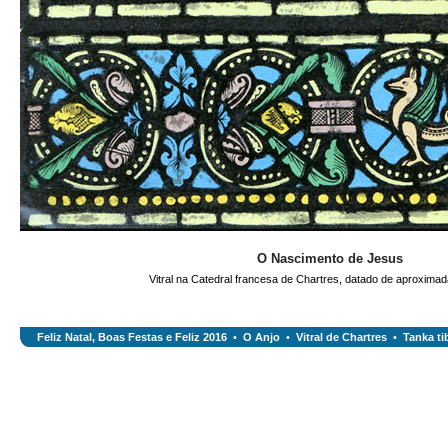
O Nascimento de Jesus
Vitral na Catedral francesa de Chartres, datado de aproxima
Feliz Natal, Boas Festas e Feliz 2016
•
O Anjo
•
Vitral de Chartres
•
Tanka ti