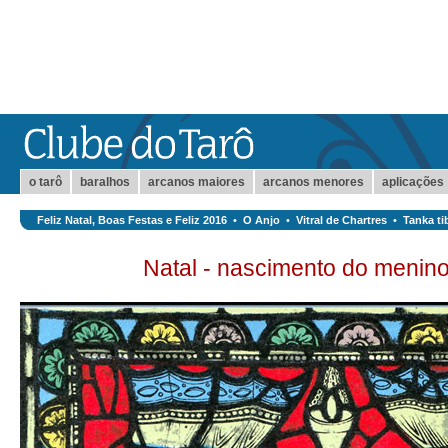
o tarô
baralhos
arcanos maiores
arcanos menores
aplicações
Feliz Natal, Boas Festas e Feliz 2016
•
O Anjo
•
Vitral de Chartres
•
Tanka ti
Natal - nascimento do menin