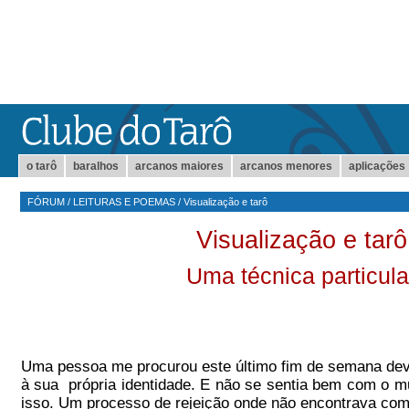
o tarô
baralhos
arcanos maiores
arcanos menores
aplicações
FÓRUM
/
LEITURAS E POEMAS
/
Visualização e tarô
Visualização e tarô
Uma técnica particula
Uma pessoa me procurou este último fim de semana devi
à sua própria identidade. E não se sentia bem com o m
isso. Um processo de rejeição onde não encontrava co