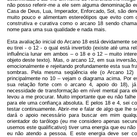
não posso referir-me a ele sem alguma denominação e
Casa de Deus, Lua, Imperador, Enforcado, Sol, são d
muito pouco e alimentam estereótipos que evito com 
construtiva e curativa como o arcano 18 sendo cham
nome para uma sua qualidade e nada mais.
Esta avaliação inicial do Arcano 18 está devidamente 
eu tirei - o 12 - o qual está invertido (existe até uma 
influência lunar em ambos – o 18 e o 12 – muito inter
objeto deste texto). Mas, o arcano 12, em sua inversão, 
emocionalmente e rejeitando profundamente esta sua fra
sombras. Pela mesma seqüência ele (o Arcano 12) 
principalmente no 10 – vejam o diagrama acima. Por es
sua relação forte com o arcano 4, apoio do 18), j
necessidade de transformação em nível mental para el
levou a me procurar. Muito importante que eu não falh
para ele uma confiança absoluta. E pelos 18 e 4, sei 
testar continuamente. Abrir-me e falar de algo que lhe s
dará o apoio necessário para buscar em mim qualqu
orientador do tarólogo (eu me considero apenas secun
usemos este qualificativo) tiver uma energia que eu n
eu não atendo a pessoa. E este energia deve ser c