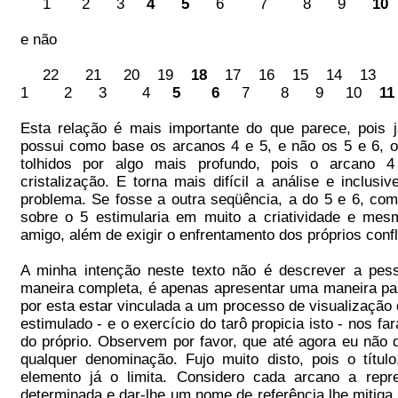
1 2 3
4
5
6 7 8 9
10
e não
22 21 20 19
18
17 16 15 14 13
1 2 3 4
5
6
7 8 9 10
11
Esta relação é mais importante do que parece, pois 
possui como base os arcanos 4 e 5, e não os 5 e 6, 
tolhidos por algo mais profundo, pois o arcano 4
cristalização. E torna mais difícil a análise e inclu
problema. Se fosse a outra seqüência, a do 5 e 6, com
sobre o 5 estimularia em muito a criatividade e mes
amigo, além de exigir o enfrentamento dos próprios confl
A minha intenção neste texto não é descrever a pe
maneira completa, é apenas apresentar uma maneira parti
por esta estar vinculada a um processo de visualizaçã
estimulado - e o exercício do tarô propicia isto - nos f
do próprio. Observem por favor, que até agora eu não 
qualquer denominação. Fujo muito disto, pois o títu
elemento já o limita. Considero cada arcano a rep
determinada e dar-lhe um nome de referência lhe mitig