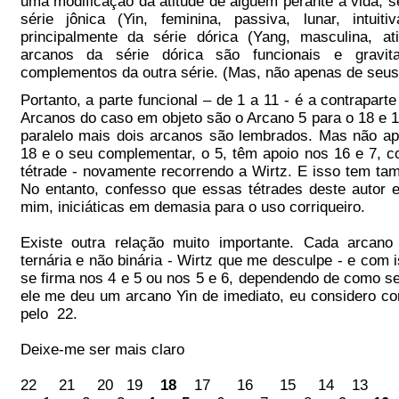
uma modificação da atitude de alguém perante a vida, 
série jônica (Yin, feminina, passiva, lunar, intui
principalmente da série dórica (Yang, masculina, ati
arcanos da série dórica são funcionais e grav
complementos da outra série. (Mas, não apenas de seu
Portanto, a parte funcional – de 1 a 11 - é a contrapart
Arcanos do caso em objeto são o Arcano 5 para o 18 e 1
paralelo mais dois arcanos são lembrados. Mas não a
18 e o seu complementar, o 5, têm apoio nos 16 e 7,
tétrade - novamente recorrendo a Wirtz. E isso tem ta
No entanto, confesso que essas tétrades deste autor 
mim, iniciáticas em demasia para o uso corriqueiro.
Existe outra relação muito importante. Cada arcan
ternária e não binária - Wirtz que me desculpe - e com
se firma nos 4 e 5 ou nos 5 e 6, dependendo de como s
ele me deu um arcano Yin de imediato, eu considero co
pelo 22.
Deixe-me ser mais claro
22 21 20 19
18
17 16 15 14 1