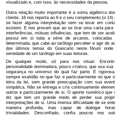
visualizado e, com isso, às necessidades da pessoa.
Outra relação muito importante é a soma algébrica do
cliente. 18 nos reporta ao 9 e o seu complemento (o 14) 
se fazer alguma interpretação sem se levar em conta
existem. E nos provam que ao se tirar uma carta para
interferências, mútuas influências, que tem de ser ava
possui em si toda a série de arcanos, colocadas
determinada, que cabe ao tarólogo perceber e agir de 
dos últimos temas do Giancarlo neste fórum onde 
seriedade de um tarólogo em suas leituras.
De qualquer modo, só para nos situar: Encon
personalidade dominadora, pouco criativa, que usa sua a
segurança no universo do qual faz parte. É rigorosa,
sempre exatidão no que faz e particularmente no que 
letra da lei, sem grande preocupação com sua eventu
simpática. Não se entrega e cria continuamente elemen
outros e particularmente de si. O aporte numérico que v
diz que tem um grande medo de perder sua própri
interpretações de si. Uma imensa dificuldade de se en
maneira profunda, mas capaz de dialogar horas
trivialidades. Desconfiado, confia poucos nos 