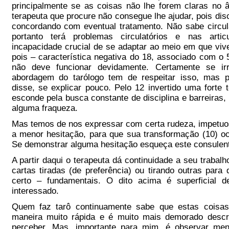
principalmente se as coisas não lhe forem claras no â
terapeuta que procure não consegue lhe ajudar, pois di
concordando com eventual tratamento. Não sabe circula
portanto terá problemas circulatórios e nas art
incapacidade crucial de se adaptar ao meio em que vive 
pois – característica negativa do 18, associado com o
não deve funcionar devidamente. Certamente se irr
abordagem do tarólogo tem de respeitar isso, mas p
disse, se explicar pouco. Pelo 12 invertido uma forte
esconde pela busca constante de disciplina e barreiras,
alguma fraqueza.
Mas temos de nos expressar com certa rudeza, impetu
a menor hesitação, para que sua transformação (10) oc
Se demonstrar alguma hesitação esqueça este consulen
A partir daqui o terapeuta dá continuidade a seu traba
cartas tiradas (de preferência) ou tirando outras para
certo – fundamentais. O dito acima é superficial d
interessado.
Quem faz tarô continuamente sabe que estas coisa
maneira muito rápida e é muito mais demorado desc
perceber. Mas, importante para mim, é observar me