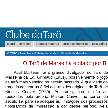
o tarô
baralhos
arcanos maiores
arcanos menores
aplicações
O TARÔ
/
Resenhas e Galerias de baralhos
/
Os tarôs de Marselha
O Tarô de Marselha editado por B.
Paul Marteau
foi o grande divulgador do Tarô de
Marselha da Ed. Grimaud (1931), possivelmente o jogo
de tarô mais vendido no século passado. A qualidade do
traçado das cartas é fiel aos moldes originais do Tarô de
Nicolas Conver (1760). As cores, porém, são as
reduzidas pela própria Maison Conver no correr do
século 19, para se adequar às limitações dos processos
tipográficos de impressão a cor desse período. Veja