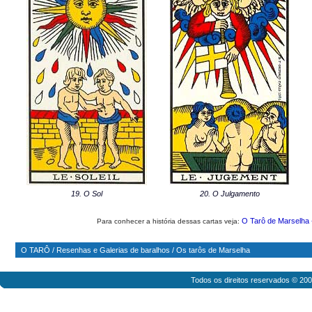
19. O Sol
20. O Julgamento
O Tarô de Marselha 
Para conhecer a história dessas cartas veja:
O TARÔ
/
Resenhas e Galerias de baralhos
/
Os tarôs de Marselha
Todos os direitos reservados © 20