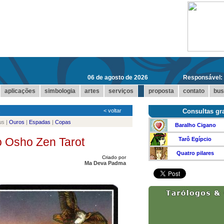
06 de agosto de 2026
Responsável:
...
aplicações
simbologia
artes
serviços
proposta
contato
bus
<
voltar
Consultas gra
us |
Ouros
|
Espadas
|
Copas
Baralho Cigano
o Osho Zen Tarot
Tarô Egípcio
Quatro pilares
Criado por
Ma Deva Padma