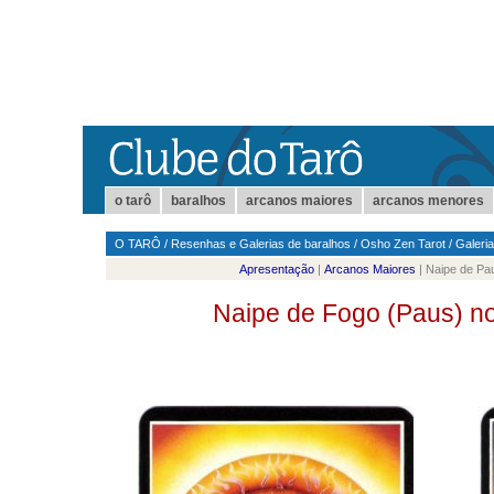
o tarô
baralhos
arcanos maiores
arcanos menores
O TARÔ
/
Resenhas e Galerias de baralhos
/
Osho Zen Tarot
/
Galeria
Apresentação
|
Arcanos Maiores
| Naipe de Pa
Naipe de Fogo (Paus) n