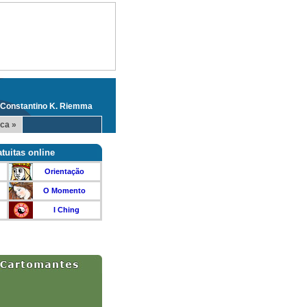
 Constantino K. Riemma
ca »
tuitas online
Orientação
O Momento
I Ching