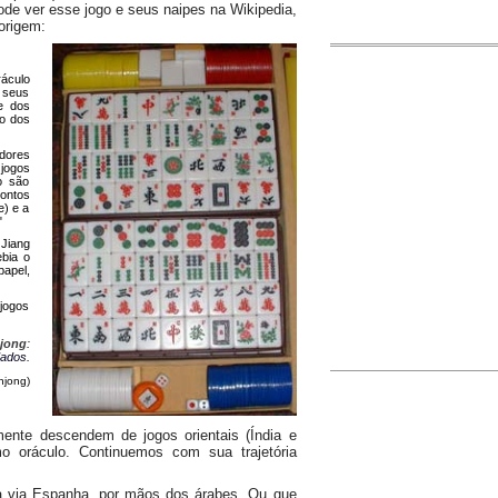
ode ver esse jogo e seus naipes na Wikipedia,
origem:
áculo
 seus
e dos
ão dos
adores
jogos
o são
ontos
e) e a
"
 Jiang
ebia o
papel,
jogos
jong
:
dados.
hjong)
mente descendem de jogos orientais (Índia e
 oráculo. Continuemos com sua trajetória
opa via Espanha, por mãos dos árabes. Ou que