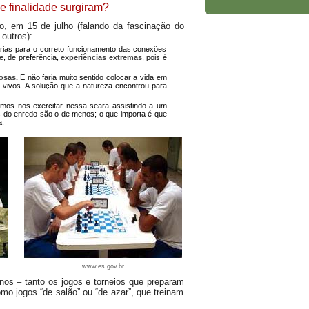
e finalidade surgiram?
, em 15 de julho (falando da fascinação do
 outros):
árias para o correto funcionamento das conexões
e, de preferência,
experiências extremas
, pois é
osas.
E não faria muito sentido colocar a vida em
s vivos. A solução que a natureza encontrou para
os nos exercitar nessa seara assistindo a um
es do enredo são o de menos; o que importa é que
a.
www.es.gov.br
os – tanto os jogos e torneios que preparam
omo jogos “de salão” ou “de azar”, que treinam