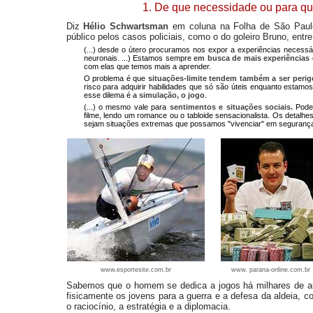
1. De que necessidade ou para qu
Diz
Hélio Schwartsman
em coluna na Folha de São Paulo
público pelos casos policiais, como o do goleiro Bruno, entre
(...) desde o útero procuramos nos expor a experiências necess
neuronais. ...) Estamos sempre
em busca de mais experiências
com elas que temos mais a aprender.
O problema é que
situações-limite tendem também a ser perig
risco para adquirir habilidades que só são úteis enquanto estamo
esse dilema é
a simulação, o jogo
.
(...) o mesmo vale para
sentimentos e situações sociais.
Podem
filme, lendo um romance ou o tabloide sensacionalista. Os detalh
sejam situações extremas que possamos "vivenciar" em seguranç
www.esportesite.com.br
www. parana-online.com.br
Sabemos que o homem se dedica a jogos há milhares de an
fisicamente os jovens para a guerra e a defesa da aldeia, c
o raciocínio, a estratégia e a diplomacia.