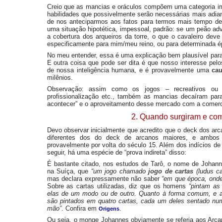
Creio que as mancias e oráculos compõem uma categoria irm
habilidades que possivelmente serão necessárias mais adia
de nos anteciparmos aos fatos para termos mais tempo de
uma situação hipotética, impessoal, padrão: se um peão adv
a cobertura dos arqueiros da torre, o que o cavaleiro dev
especificamente para mim/meu reino, ou para determinada é
No meu entender, essa é uma explicação bem plausível para
E outra coisa que pode ser dita é que nosso interesse pe
de nossa inteligência humana, e é provavelmente uma
ca
milênios.
Observação: assim como os jogos – recreativos ou e
profissionalização etc., também as mancias decaíram par
acontecer” e o aproveitamento desse mercado com a comercia
2. Quando surgiram e co
Devo observar inicialmente que acredito que o deck dos ar
diferentes dos do deck de arcanos maiores, e ambos
provavelmente por volta do século 15. Além dos indícios de
seguir, há uma espécie de “prova indireta” disso:
É bastante citado, nos estudos de Tarô, o nome de Johan
na Suíça, que
“um jogo chamado
jogo de cartas
(ludus c
mas declara expressamente não saber
“em que época, onde
Sobre as cartas utilizadas, diz que os homens
“pintam as
elas de um modo ou de outro. Quanto à forma comum, e a
são pintados em quatro cartas, cada um deles sentado nu
mão”
. Confira em
.
Origens
Ou seja, o monge Johannes obviamente se referia aos Arcan