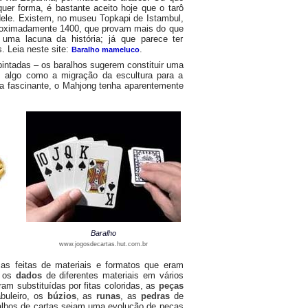
quer forma, é bastante aceito hoje que o tarô
ele. Existem, no museu Topkapi de Istambul,
proximadamente 1400, que provam mais do que
uma lacuna da história; já que parece ter
. Leia neste site:
.
Baralho mameluco
pintadas – os baralhos sugerem constituir uma
e, algo como a migração da escultura para a
ira fascinante, o Mahjong tenha aparentemente
Baralho
www.jogosdecartas.hut.com.br
as feitas de materiais e formatos que eram
s os
dados
de diferentes materiais em vários
am substituídas por fitas coloridas, as
peças
abuleiro, os
búzios
, as
runas
, as
pedras
de
alhos de cartas sejam uma evolução de peças