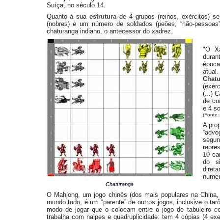
Suíça, no século 14.
Quanto à sua
estrutura
de 4 grupos (reinos, exércitos) s
(nobres) e um número de soldados (peões, “não-pessoas
chaturanga indiano, o antecessor do xadrez.
"O Xa
duran
época
atual
Chatu
(exér
(...) 
de co
e 4 so
(Fonte:
A pro
“advo
segu
repre
10 ca
do s
diret
numer
Chaturanga
O Mahjong, um jogo chinês (dos mais populares na China, 
mundo todo, é um “parente” de outros jogos, inclusive o tar
modo de jogar que o colocam entre o jogo de tabuleiro 
trabalha com naipes e quadruplicidade: tem 4 cópias (4 ex