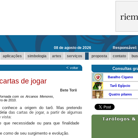
08 de agosto de 2026
Responsável:
...
aplicações
simbologia
artes
serviços
proposta
contato
bus
<
voltar
Consultas gra
Baralho Cigano
 cartas de jogar
Tarô Egípcio
Bete Torii
Quatro pilares
Jornada com os Arcanos Menores
,
ro de 2010.
se conhece a origem do tarô. Mas pretendo
ória
das cartas de jogar, a partir de algumas
 vista:
 que necessidade ou para que finalidade
e
como
de seu surgimento e evolução.