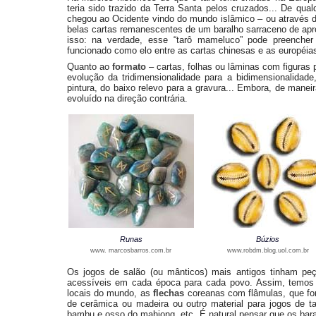
teria sido trazido da Terra Santa pelos cruzados... De qual
chegou ao Ocidente vindo do mundo islâmico – ou através d
belas cartas remanescentes de um baralho sarraceno de a
isso: na verdade, esse “tarô mameluco” pode preencher 
funcionado como elo entre as cartas chinesas e as européias
Quanto ao
formato
– cartas, folhas ou lâminas com figuras 
evolução da tridimensionalidade para a bidimensionalidad
pintura, do baixo relevo para a gravura... Embora, de mane
evoluído na direção contrária.
Runas
Búzios
www. marcosbarros.com.br
www.robdm.blog.uol.com.br
Os jogos de salão (ou mânticos) mais antigos tinham peç
acessíveis em cada época para cada povo. Assim, temo
locais do mundo, as
flechas
coreanas com flâmulas, que for
de cerâmica ou madeira ou outro material para jogos de t
bambu e osso do mahjong, etc. É natural pensar que os bar