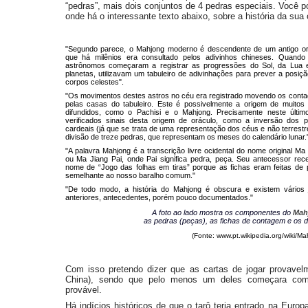
“pedras”, mais dois conjuntos de 4 pedras especiais. Você p
onde há o interessante texto abaixo, sobre a história da sua 
"Segundo parece, o Mahjong moderno é descendente de um antigo or
que há milênios era consultado pelos adivinhos chineses. Quando
astrônomos começaram a registrar as progressões do Sol, da Lua 
planetas, utilizavam um tabuleiro de adivinhações para prever a posiç
corpos celestes".
"Os movimentos destes astros no céu era registrado movendo os cont
pelas casas do tabuleiro. Este é possivelmente a origem de muitos 
difundidos, como o Pachisi e o Mahjong. Precisamente neste últim
verificados sinais desta origem de oráculo, como a inversão dos p
cardeais (já que se trata de uma representação dos céus e não terrestr
divisão de treze pedras, que representam os meses do calendário lunar.
"A palavra Mahjong é a transcrição livre ocidental do nome original Ma
ou Ma Jiang Pai, onde Pai significa pedra, peça. Seu antecessor rec
nome de “Jogo das folhas em tiras” porque as fichas eram feitas de 
semelhante ao nosso baralho comum."
"De todo modo, a história do Mahjong é obscura e existem vários 
anteriores, antecedentes, porém pouco documentados."
A foto ao lado mostra os componentes do
Mah
as pedras (peças), as fichas de contagem e os 
(Fonte: www.pt.wikipedia.org/wiki/Ma
Com isso pretendo dizer que as cartas de jogar provavel
China), sendo que pelo menos um deles começara como
provável.
Há indícios históricos de que o tarô teria entrado na Eur