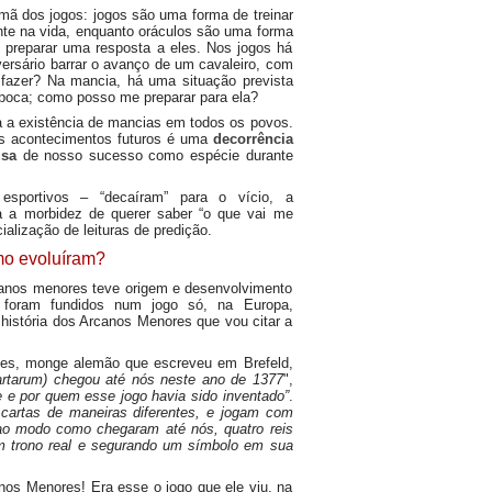
ã dos jogos: jogos são uma forma de treinar
nte na vida, enquanto oráculos são uma forma
 preparar uma resposta a eles. Nos jogos há
ersário barrar o avanço de um cavaleiro, com
e fazer? Na mancia, há uma situação prevista
poca; como posso me preparar para ela?
 a existência de mancias em todos os povos.
los acontecimentos futuros é uma
decorrência
usa
de nosso sucesso como espécie durante
sportivos – “decaíram” para o vício, a
a a morbidez de querer saber “o que vai me
lização de leituras de predição.
mo evoluíram?
canos menores teve origem e desenvolvimento
 foram fundidos num jogo só, na Europa,
 história dos Arcanos Menores que vou citar a
nes, monge alemão que escreveu em Brefeld,
artarum) chegou até nós neste ano de 1377
",
 e por quem esse jogo havia sido inventado”
.
 cartas de maneiras diferentes, e jogam com
o modo como chegaram até nós, quatro reis
m trono real e segurando um símbolo em sua
os Menores! Era esse o jogo que ele viu, na