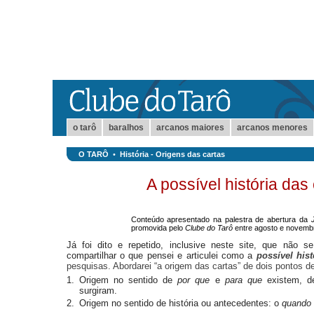
o tarô
baralhos
arcanos maiores
arcanos menores
O TARÔ
•
História - Origens das cartas
A possível história das
Conteúdo apresentado na palestra de abertura da
promovida pelo
Clube do Tarô
entre agosto e novemb
Já foi dito e repetido, inclusive neste site, que não 
compartilhar o que pensei e articulei como a
possível hist
pesquisas. Abordarei “a origem das cartas” de dois pontos de
1.
Origem no sentido de
por que
e
para que
existem, de
surgiram.
2.
Origem no sentido de história ou antecedentes: o
quando