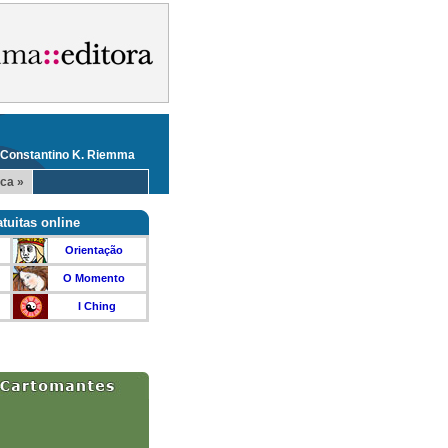
 Constantino K. Riemma
ca »
tuitas online
Orientação
O Momento
I Ching