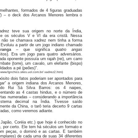
emelhantes, formados de 4 figuras graduadas
”) – o deck dos Arcanos Menores lembra o
drez teve sua origem no norte da Índia,
te os séculos V e VI da era cristã. Nessa
 não se chamava xadrez nem tinha a forma
. Evoluiu a partir de um jogo indiano chamado
ranga
– que significa
quatro angas
citos). Era um jogo para quatro adversários.
Cada oponente possuía um rajah (rei), um carro
mbate (torre), um cavalo, um elefante (bispo)
ldados a pé (peões)".
 www.fgnchico.sites.uol.com.br/ xadrez2.htm)
pósito dois fatos poderiam ser apontados para
gar” a origem indiana dos Arcanos Menores,
ndo Rui Sá Silva Barros: os 4 naipes,
sentando as 4 castas hindus, e o número de
rtas numeradas – considerando a importância
istema decimal na Índia. Tivesse saído
amente da China, o tarô teria decerto 9 cartas
adas, como veremos adiante.
Japão, Coréia etc.) que hoje é conhecido no
ô, por certo. Ele tem há séculos um formato e
com peças, o dominó e as cartas. E também
emplares) de cada uma de suas 34 diferentes