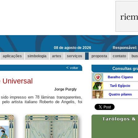
08 de agosto de 2026
Responsável:
...
aplicações
simbologia
artes
serviços
proposta
contato
bus
<
voltar
Consultas gra
Baralho Cigano
 Universal
Tarô Egípcio
Jorge Purgly
Quatro pilares
r sido impresso em 78 lâminas transparentes,
elo artista italiano Roberto de Angelis, foi