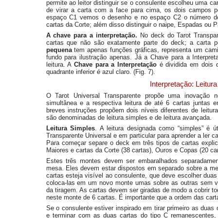
permite ao leitor distinguir se o consulente escolheu uma 
de virar a carta com a face para cima, os dois campos p
espaço C1 vemos o desenho e no espaço C2 o número do 
cartas da Corte; além disso distinguir o naipe, Espadas ou P
A chave para a interpretação.
No deck do Tarot Transpa
cartas que não são exatamente parte do deck; a carta 
pequena
tem apenas funções gráficas, representa um cam
fundo para ilustração apenas. Já a Chave para a Interpret
leitura. A
Chave para a Interpretação
é dividida em dois q
quadrante inferior é azul claro. (Fig. 7).
Interpretação: Leitur
O Tarot Universal Transparente propõe uma inovação no
simultânea e a respectiva leitura de até 6 cartas juntas 
breves instruções propõem dois níveis diferentes de leitu
são denominadas de leitura simples e de leitura avançada.
Leitura Simples
. A leitura designada como “simples” é ú
Transparente Universal e em particular para aprender a ler c
Para começar separe o deck em três tipos de cartas expli
Maiores e cartas da Corte (38 cartas), Ouros e Copas (20 ca
Estes três montes devem ser embaralhados separadament
mesa. Eles devem estar dispostos em separado sobre a me
cartas esteja visível ao consulente, que deve escolher duas
coloca-las em um novo monte umas sobre as outras sem vi
da tiragem. As cartas devem ser giradas de modo a cobrir t
neste monte de 6 cartas. É importante que a ordem das car
Se o consulente estiver inspirado em tirar primeiro as duas 
e terminar com as duas cartas do tipo C remanescentes,