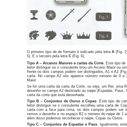
O primeiro tipo de de formato é indicado pela letra
A
(Fig. 2
5). E o terceiro pela letra
C
(Fig. 6).
Tipo A – Arcanos Maiores e cartas da Corte
. Este tipo de
leitor distinguir se o consulente tirou um Arcano Maior ou um
frente os dois campos podem ser distinguidos, A1 e A2 (Fi
carta. No campo A2 nós aparece número romano de 0 a X
Maior.
Se for uma carta da carta da Corte, ou seja, um Rei, uma 
desenho no campo A2 destinado ao naipe (Espadas, Paus, C
carta da corte que está desenhada.
Tipo B – Conjuntos de Ouros e Copas
. Este tipo de ca
leitor distinguir se o consulente escolheu uma carta de Co
carta com a face para cima, os dois campos podem ser di
vemos o desenho e no espaço B2 o número do naipe de 1 a 1
além disso podemos reconhecer o naipe, Copas ou Ouros.
Tipo C – Conjuntos de Espadas e Paus
. Igualmente, est