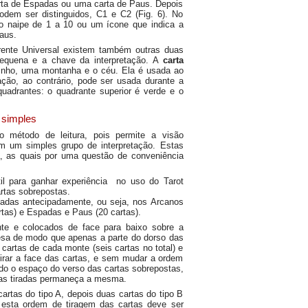
carta de Espadas ou uma carta de Paus. Depois
odem ser distinguidos, C1 e C2 (Fig. 6). No
naipe de 1 a 10 ou um ícone que indica a
aus.
rente Universal existem também outras duas
pequena e a chave da interpretação. A
carta
inho, uma montanha e o céu. Ela é usada ao
ação, ao contrário, pode ser usada durante a
uadrantes: o quadrante superior é verde e o
a simples
 método de leitura, pois permite a visão
em um simples grupo de interpretação. Estas
ra, as quais por uma questão de conveniência
til para ganhar experiência no uso do Tarot
artas sobrepostas.
cadas antecipadamente, ou seja, nos Arcanos
rtas) e Espadas e Paus (20 cartas).
e e colocados de face para baixo sobre a
sa de modo que apenas a parte do dorso das
 cartas de cada monte (seis cartas no total) e
rar a face das cartas, e sem mudar a ordem
odo o espaço do verso das cartas sobrepostas,
tas tiradas permaneça a mesma.
cartas do tipo A, depois duas cartas do tipo B
 esta ordem de tiragem das cartas deve ser