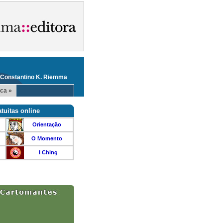
 Constantino K. Riemma
ca »
tuitas online
Orientação
O Momento
I Ching