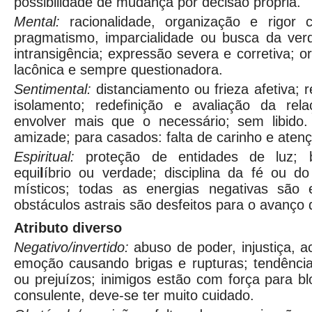
possibilidade de mudança por decisão própria.
Mental:
racionalidade, organização e rigor 
pragmatismo, imparcialidade ou busca da ver
intransigência; expressão severa e corretiva; 
lacônica e sempre questionadora.
Sentimental:
distanciamento ou frieza afetiva; 
isolamento; redefinição e avaliação da rel
envolver mais que o necessário; sem libido. 
amizade; para casados: falta de carinho e aten
Espiritual:
proteção de entidades de luz; 
equi
l
íbrio ou verdade; disciplina da fé ou 
místicos; todas as energias negativas são 
obstáculos astrais são desfeitos para o avanço 
Atributo diverso
Negativo/invertido:
abuso de poder, injustiça, a
emoção causando brigas e rupturas; tendência
ou prejuízos; inimigos estão com força para b
consulente, deve-se ter muito cuidado.