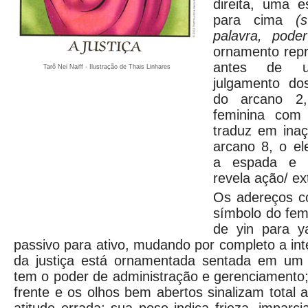
direita, uma 
para cima
(
palavra, po
ornamento rep
antes de u
Tarô Nei Naiff - Ilustração de Thais Linhares
julgamento dos
do arcano 2,
feminina com
traduz em inaçã
arcano 8, o e
a espada e 
revela ação/ ex
Os adereços c
símbolo do fe
de yin para y
passivo para ativo, mudando por completo a int
da justiça está ornamentada sentada em um 
tem o poder de administração e gerenciamento;
frente e os olhos bem abertos sinalizam total 