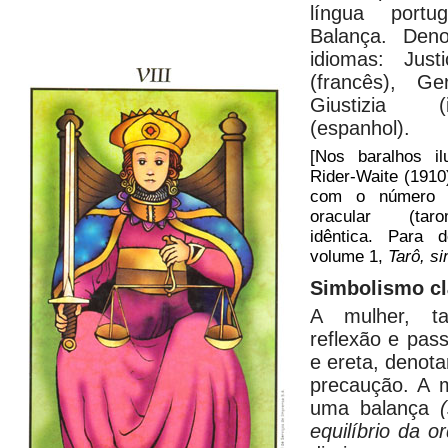
língua portu
Balança. Den
idiomas: Justi
(francês), Ger
Giustizia (i
(espanhol).
[Nos baralhos i
Rider-Waite (1910
com o número 1
oracular (tar
idêntica. Para 
volume 1,
Tarô, s
Simbolismo cl
A mulher, t
reflexão e pass
e ereta, denota
precaução. A 
uma balança
equilíbrio da o