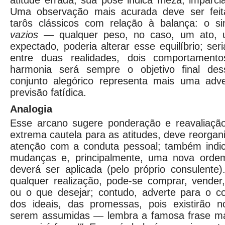
atitude errada; sua pose indica frieza, imparci
Uma observação mais acurada deve ser fei
tarôs clássicos com relação à balança: o 
vazios —
qualquer peso, no caso, um ato, 
expectado, poderia alterar esse equilíbrio; se
entre duas realidades, dois comportamento
harmonia será sempre o objetivo final des
conjunto alegórico representa mais uma adv
previsão fatídica.
Analogia
Esse arcano sugere ponderação e reavaliaç
extrema cautela para as atitudes, deve reorgani
atenção com a conduta pessoal; também indica
mudanças e, principalmente, uma nova ordem
deverá ser aplicada (pelo próprio consulente
qualquer realização, pode-se comprar, vender,
ou o que desejar; contudo, adverte para o co
dos ideais, das promessas, pois existirão 
serem assumidas — lembra a famosa frase m