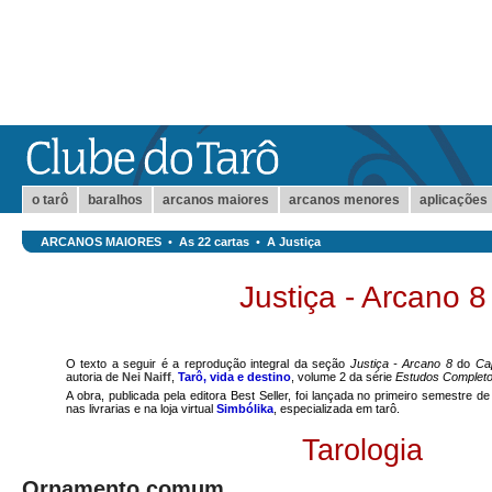
o tarô
baralhos
arcanos maiores
arcanos menores
aplicações
ARCANOS MAIORES
•
As 22 cartas
•
A Justiça
Justiça - Arcano 8
O texto a seguir é a reprodução integral da seção
Justiça - Arcano 8
do
Ca
autoria de
Nei Naiff
,
Tarô, vida e destino
, volume 2 da série
Estudos Completo
A obra, publicada pela editora Best Seller, foi lançada no primeiro semestre d
nas livrarias e na loja virtual
Simbólika
, especializada em tarô.
Tarologia
Ornamento comum