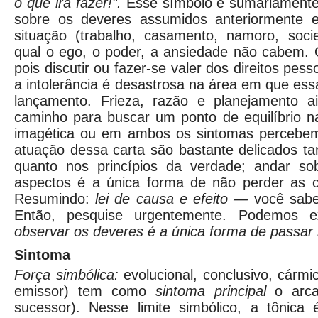
o que irá
fa
zer!".
Esse símbolo é sumariamente 
sobre os deveres assumidos anteriormente
situação (trabalho, casamento, namoro, soci
qual o ego, o poder, a ansiedade não cabem. 
pois discutir ou fazer-se valer dos direitos pess
a intolerância é desastrosa na área em que ess
lançamento. Frieza, razão e planejamento a
caminho para buscar um ponto de equilíbrio n
imagética ou em ambos os sintomas percebem
atuação dessa carta são bastante delicados t
quanto nos princípios da verdade; andar so
aspectos é a única forma de não perder as co
Resumindo:
lei de causa e efeito —
você sab
Então, pesquise urgentemente. Podemos ex
observar os deveres é a única forma de passar i
Sintoma
Força simbólica:
evolucional, conclusivo, cármi
emissor) tem como
sintoma principal
o ar
sucessor). Nesse limite simbólico, a tônica 