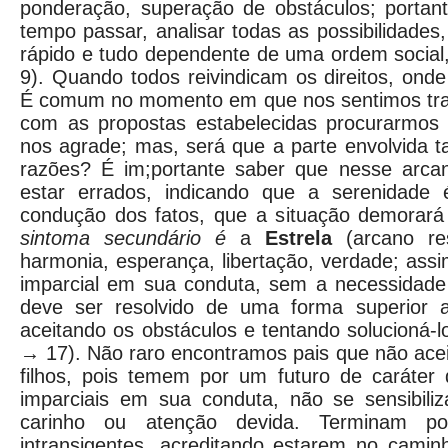
ponderação, superação de obstáculos; portan
tempo passar, analisar todas as possibilidade
rápido e tudo dependente de uma ordem social
9). Quando todos reivindicam os direitos, ond
É comum no momento em que nos sentimos tra
com as propostas estabelecidas procurarmos
nos agrade; mas, será que a parte envolvida 
razões? É im;portante saber que nesse arca
estar errados, indicando que a serenidade 
condução dos fatos, que a situação demorará 
sintoma secundário é
a
Estrela
(arcano re
harmonia, esperança, libertação, verdade; assi
imparcial em sua conduta, sem a necessidade 
deve ser resolvido de uma forma superior 
aceitando os obstáculos e tentando solucioná-l
→ 17). Não raro encontramos pais que não acei
filhos, pois temem por um futuro de caráter 
imparciais em sua conduta, não se sensibili
carinho ou atenção devida. Terminam p
intransigentes, acreditando estarem no camin