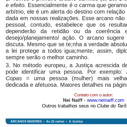
e
efeito.
Essencialmente é o carma que geramos 
arbítrio, ele é um alerta do destino com relação
dada em nossas realizações. Esse arcano não 
pessoal, contudo, estabelece que os result
dependerão da retidão ou da coerência en
desejo/planejamento/ ação. O arcano sugere
discuta. Mesmo que se te;nha a verdade absol
a lei protege a todos igua;mente; assim, dip
sempre serão o melhor caminho.
3. No método europeu, a Justiça acrescida d
pode identificar uma pessoa. Por exemplo:
Copas =
uma pessoa (mulher) mais velha
dedicada e afetuosa. Maiores detalhes na pági
Contato com o autor:
Nei Naiff
-
www.neinaiff.com
Outros trabalhos seus no
Clube do Tarô
ARCANOS MAIORES
•
As 22 cartas
•
A Justiça