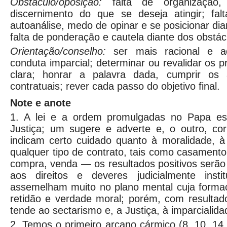
Obstáculo/oposição:
falta de organizaçã
discernimento do que se deseja atingir; fa
autoanálise, medo de opinar e se posicionar dia
falta de ponderação e cautela diante dos obstác
Orientação/conselho:
ser mais racional e 
conduta imparcial; determinar ou revalidar os 
clara; honrar a palavra dada, cumprir os 
contratuais; rever cada passo do objetivo final.
Note e anote
1. A lei e a ordem promulgadas no Papa es
Justiça; um sugere e adverte e, o outro, cor
indicam certo cuidado quanto à moralidade, à
qualquer tipo de contrato, tais como casamento
compra, venda — os resultados positivos serã
aos direitos e deveres judicialmente inst
assemelham muito no plano mental cuja form
retidão e verdade moral; porém, com resultad
tende ao sectarismo e, a Justiça, à imparcialida
2. Temos o primeiro arcano cármico (8, 10, 14,