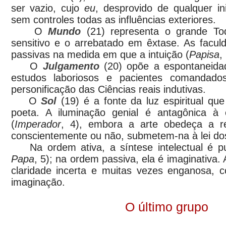
ser vazio, cujo
eu
, desprovido de qualquer ini
sem controles todas as influências exteriores.
O
Mundo
(21) representa o grande To
sensitivo e o arrebatado em êxtase. As facul
passivas na medida em que a intuição (
Papisa
,
O
Julgamento
(20) opõe a espontaneidad
estudos laboriosos e pacientes comandad
personificação das Ciências reais indutivas.
O
Sol
(19) é a fonte da luz espiritual que
poeta. A iluminação genial é antagônica à 
(
Imperador
, 4), embora a arte obedeça a re
conscientemente ou não, submetem-na à lei do
Na ordem ativa, a síntese intelectual é pu
Papa
, 5); na ordem passiva, ela é imaginativa.
claridade incerta e muitas vezes enganosa,
imaginação.
O último grupo