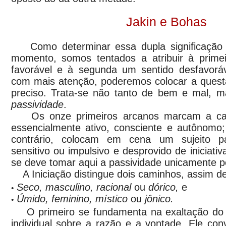
Jakin e Bohas
Como determinar essa dupla significação 
momento, somos tentados a atribuir à primeir
favorável e à segunda um sentido desfavorá
com mais atenção, poderemos colocar a ques
preciso. Trata-se não tanto de bem e mal, 
passividade
.
Os onze primeiros arcanos marcam a car
essencialmente ativo, consciente e autônomo;
contrário, colocam em cena um sujeito pas
sensitivo ou impulsivo e desprovido de iniciati
se deve tomar aqui a passividade unicamente p
A Iniciação distingue dois caminhos, assim d
Seco, masculino, racional
ou
dórico,
e
•
Úmido, feminino, místico
ou
jônico.
•
O primeiro se fundamenta na exaltação do pri
individual sobre a razão e a vontade. Ele co