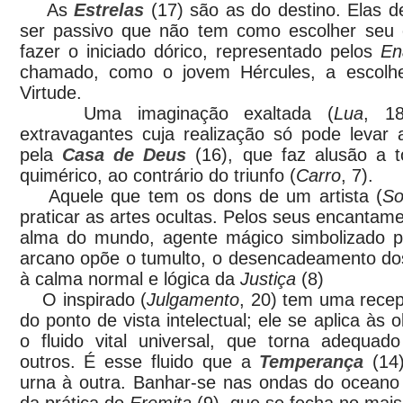
As
Estrelas
(17) são as do destino. Elas d
ser passivo que não tem como escolher seu
fazer o iniciado dórico, representado pelos
En
chamado, como o jovem Hércules, a escolhe
Virtude.
Uma imaginação exaltada (
Lua
, 18
extravagantes cuja realização só pode levar 
pela
Casa de Deus
(16), que faz alusão a 
quimérico, ao contrário do triunfo (
Carro
, 7).
Aquele que tem os dons de um artista (
So
praticar as artes ocultas. Pelos seus encantame
alma do mundo, agente mágico simbolizado 
arcano opõe o tumulto, o desencadeamento dos i
à calma normal e lógica da
Justiça
(8)
O inspirado (
Julgamento
, 20) tem uma recep
do ponto de vista intelectual; ele se aplica às o
o fluido vital universal, que torna adequado
outros. É esse fluido que a
Temperança
(14)
urna à outra. Banhar-se nas ondas do oceano f