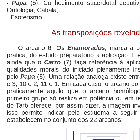
Papa
(5): Conhecimento sacerdotal dedutivo;
•
Ontologia, Cabala,
Esoterismo.
As transposições revela
O arcano 6,
Os Enamorados
,
marca a pa
prática, do estudo preparatório à aplicação. El
ainda que o
Carro
(7) faça referência à apli
qualidades morais do iniciado plenamente ins
pelo
Papa
(5). Uma relação análoga existe entr
e 3, 10 e 2, 11 e 1. Em cada caso, o arcano do
praticamente aquilo que o arcano homólog
primeiro grupo só realiza em potência ou em teo
do Tarô oferece, por assim dizer, a imagem inver
isso permite indicar pelo esquema a seguir
estabelecem no conjunto dos 22 arcanos: