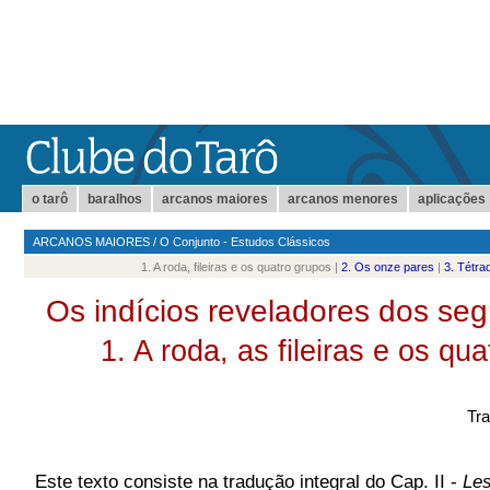
o tarô
baralhos
arcanos maiores
arcanos menores
aplicações
ARCANOS MAIORES
/
O Conjunto - Estudos Clássicos
1. A roda, fileiras e os quatro grupos |
2. Os onze pares
|
3. Tétra
Os indícios reveladores dos se
1. A roda, as fileiras e os qu
Tra
Este texto consiste na tradução integral do Cap. II -
Les