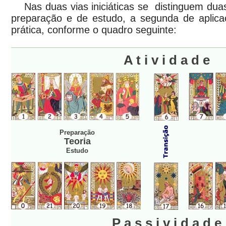
Nas duas vias iniciáticas se distinguem duas
preparação e de estudo, a segunda de aplic
prática, conforme o quadro seguinte:
A t i v i d a d e
Preparação
Teoria
Estudo
P a s s i v i d a d e