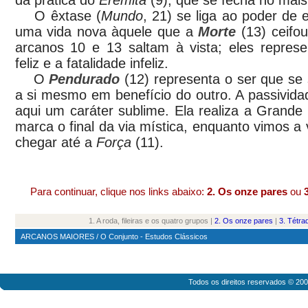
da prática do
Eremita
(9), que se fecha no mais 
O êxtase (
Mundo
, 21) se liga ao poder de
uma vida nova àquele que a
Morte
(13) ceifo
arcanos 10 e 13 saltam à vista; eles repres
feliz e a fatalidade infeliz.
O
Pendurado
(12) representa o ser que se s
a si mesmo em benefício do outro. A passivid
aqui um caráter sublime. Ela realiza a Grande
marca o final da via mística, enquanto vimos a v
chegar até a
Força
(11).
Para continuar, clique nos links abaixo:
2. Os onze pares
ou
1. A roda, fileiras e os quatro grupos |
2. Os onze pares
|
3. Tétra
ARCANOS MAIORES
/
O Conjunto - Estudos Clássicos
Todos os direitos reservados © 20