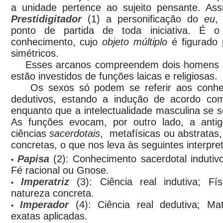
a unidade pertence ao sujeito pensante. As
Prestidigitador
(1) a personificação do
eu
,
ponto de partida de toda iniciativa. É 
conhecimento, cujo
objeto múltiplo
é figurado 
simétricos.
Esses arcanos compreendem dois homens e
estão investidos de funções laicas e religiosas.
Os sexos só podem se referir aos conheci
dedutivos, estando a indução de acordo com
enquanto que a intelectualidade masculina se 
As funções evocam, por outro lado, a antig
ciências
sacerdotais
, metafísicas ou abstratas
concretas, o que nos leva às seguintes interpre
Papisa
(2): Conhecimento sacerdotal indutivo;
•
Fé racional ou Gnose.
Imperatriz
(3): Ciência real indutiva; Fí
•
natureza concreta.
Imperador
(4): Ciência real dedutiva; Ma
•
exatas aplicadas.