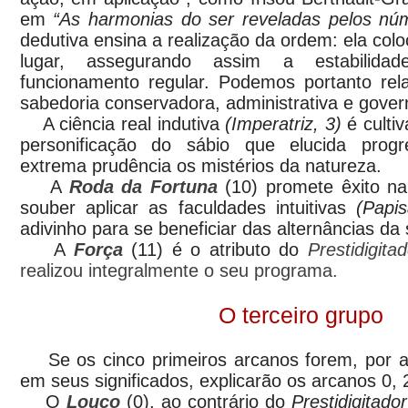
em
“As harmonias do ser reveladas pelos nú
dedutiva ensina a realização da ordem: ela col
lugar, assegurando assim a estabilidad
funcionamento regular. Podemos portanto rel
sabedoria conservadora, administrativa e gove
A ciência real indutiva
(Imperatriz, 3)
é culti
personificação do sábio que elucida prog
extrema prudência os mistérios da natureza.
A
Roda da Fortuna
(10) promete êxito na
souber aplicar as faculdades intuitivas
(Papis
adivinho para se beneficiar das alternâncias da 
A
Força
(11) é o atributo do
Prestidigitad
realizou integralmente o seu programa.
O terceiro grupo
Se os cinco primeiros arcanos forem, por ass
em seus significados, explicarão os arcanos 0, 
O
Louco
(0), ao contrário do
Prestidigitador