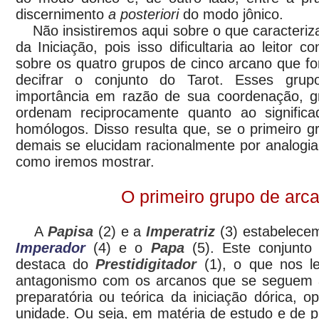
discernimento
a posteriori
do modo jônico.
Não insistiremos aqui sobre o que caracteriz
da Iniciação, pois isso dificultaria ao leitor 
sobre os quatro grupos de cinco arcano que f
decifrar o conjunto do Tarot. Esses gru
importância em razão de sua coordenação, g
ordenam reciprocamente quanto ao signific
homólogos. Disso resulta que, se o primeiro gr
demais se elucidam racionalmente por analogia 
como iremos mostrar.
O primeiro grupo de arc
A
Papisa
(2) e a
Imperatriz
(3) estabelece
Imperador
(4) e o
Papa
(5). Este conjunto
destaca do
Prestidigitador
(1), o que nos le
antagonismo com os arcanos que se seguem a
preparatória ou teórica da iniciação dórica, 
unidade. Ou seja, em matéria de estudo e de pr