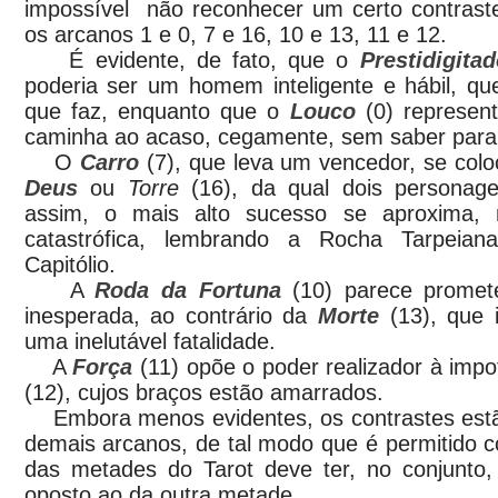
impossível não reconhecer um certo contraste
os arcanos 1 e 0, 7 e 16, 10 e 13, 11 e 12.
É evidente, de fato, que o
Prestidigitad
poderia ser um homem inteligente e hábil, q
que faz, enquanto que o
Louco
(0) represen
caminha ao acaso, cegamente, sem saber para 
O
Carro
(7), que leva um vencedor, se col
Deus
ou
Torre
(16), da qual dois personage
assim, o mais alto sucesso se aproxima, 
catastrófica, lembrando a Rocha Tarpeian
Capitólio.
A
Roda da Fortuna
(10) parece promet
inesperada, ao contrário da
Morte
(13), que
uma inelutável fatalidade.
A
Força
(11) opõe o poder realizador à imp
(12), cujos braços estão amarrados.
Embora menos evidentes, os contrastes estã
demais arcanos, de tal modo que é permitido 
das metades do Tarot deve ter, no conjunto, 
oposto ao da outra metade.