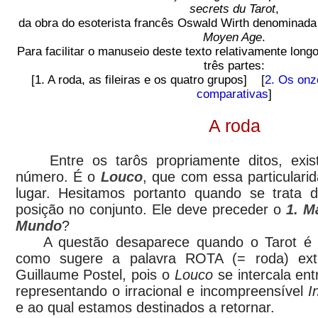
secrets du Tarot
,
da obra do esoterista francês Oswald Wirth denominad
Moyen Age
.
Para facilitar o manuseio deste texto relativamente long
três partes:
[1. A roda, as fileiras e os quatro grupos] [
2. Os onz
comparativas
]
A roda
Entre os tarôs propriamente ditos, exis
número. É o
Louco
, que com essa particulari
lugar. Hesitamos portanto quando se trata 
posição no conjunto. Ele deve preceder o
1. M
Mundo
?
A questão desaparece quando o Tarot é d
como sugere a palavra ROTA (= roda) ex
Guillaume Postel, pois o
Louco
se intercala en
representando o irracional e incompreensível
I
e ao qual estamos destinados a retornar.